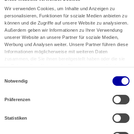
Wir verwenden Cookies, um Inhalte und Anzeigen zu 
personalisieren, Funktionen für soziale Medien anbieten zu 
können und die Zugriffe auf unsere Website zu analysieren. 
Außerdem geben wir Informationen zu Ihrer Verwendung 
unserer Website an unsere Partner für soziale Medien, 
Bundeskanzlerplatz 2
Werbung und Analysen weiter. Unsere Partner führen diese 
53113 Bonn
Informationen möglicherweise mit weiteren Daten 
zusammen, die Sie ihnen bereitgestellt haben oder die sie 
Pressemitteilungen
AGB
|
im Rahmen Ihrer Nutzung der Dienste gesammelt haben.
Impressum
Datenschutz
|
Einwilligungsauswahl
Impressum
 | 
Datenschutz
Notwendig
Präferenzen
Zahlung & Versand
Rücksendungen/Widerrufsbelehrung
Muster Widerrufsformular (PDF)
Statistiken
Remissionsbedingungen für den Handel
Kündigungsformular