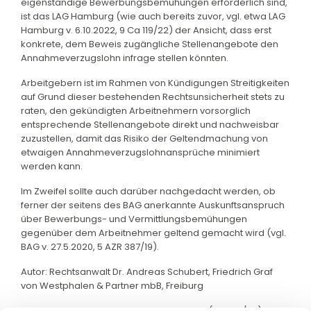
eigenständige Bewerbungsbemühungen erforderlich sind,
ist das LAG Hamburg (wie auch bereits zuvor, vgl. etwa LAG
Hamburg v. 6.10.2022, 9 Ca 119/22) der Ansicht, dass erst
konkrete, dem Beweis zugängliche Stellenangebote den
Annahmeverzugslohn infrage stellen könnten.
Arbeitgebern ist im Rahmen von Kündigungen Streitigkeiten
auf Grund dieser bestehenden Rechtsunsicherheit stets zu
raten, den gekündigten Arbeitnehmern vorsorglich
entsprechende Stellenangebote direkt und nachweisbar
zuzustellen, damit das Risiko der Geltendmachung von
etwaigen Annahmeverzugslohnansprüche minimiert
werden kann.
Im Zweifel sollte auch darüber nachgedacht werden, ob
ferner der seitens des BAG anerkannte Auskunftsanspruch
über Bewerbungs- und Vermittlungsbemühungen
gegenüber dem Arbeitnehmer geltend gemacht wird (vgl.
BAG v. 27.5.2020, 5 AZR 387/19).
Autor: Rechtsanwalt Dr. Andreas Schubert, Friedrich Graf
von Westphalen & Partner mbB, Freiburg
Quelle: LAG Hamburg, Urteil vom 6.4.2023 (8 Sa 51/22) – rkr.