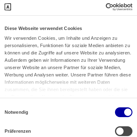
Diese Webseite verwendet Cookies
Wir verwenden Cookies, um Inhalte und Anzeigen zu 
personalisieren, Funktionen für soziale Medien anbieten zu 
können und die Zugriffe auf unsere Website zu analysieren. 
Außerdem geben wir Informationen zu Ihrer Verwendung 
unserer Website an unsere Partner für soziale Medien, 
Bundeskanzlerplatz 2
Werbung und Analysen weiter. Unsere Partner führen diese 
53113 Bonn
Informationen möglicherweise mit weiteren Daten 
zusammen, die Sie ihnen bereitgestellt haben oder die sie 
Pressemitteilungen
AGB
|
im Rahmen Ihrer Nutzung der Dienste gesammelt haben.
Impressum
Datenschutz
|
Einwilligungsauswahl
Impressum
 | 
Datenschutz
Notwendig
Präferenzen
Zahlung & Versand