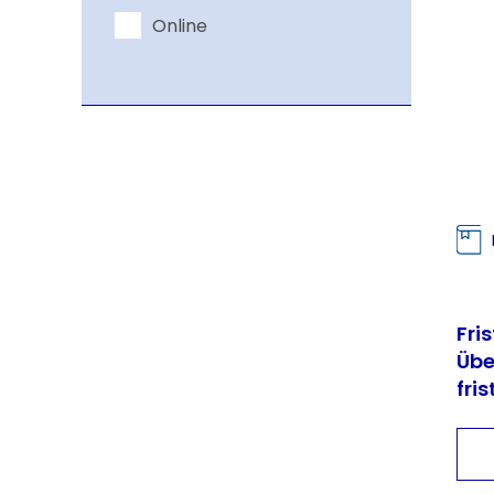
Online
Fri
Üb
fri
Bes
Sch