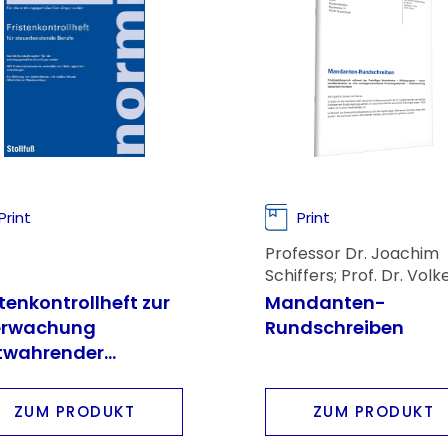
Print
Print
Professor Dr. Joachim
Schiffers; Prof. Dr. Volk
Römermann
stenkontrollheft zur
Mandanten-
erwachung
Rundschreiben
stwahrender
cheide und
riftstücke
ZUM PRODUKT
ZUM PRODUKT