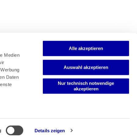
Alle akzeptieren
e Medien 
r 
Auswahl akzeptieren
Newsletter
 Werbung 
Mediadaten
en Daten 
Media-Center
Nur technisch notwendige
enste 
akzeptieren
g
Details zeigen