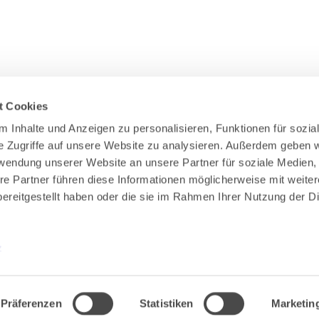
t Cookies
 Inhalte und Anzeigen zu personalisieren, Funktionen für sozial
e Zugriffe auf unsere Website zu analysieren. Außerdem geben wi
Zahlung & Versand
rwendung unserer Website an unsere Partner für soziale Medien,
Rücksendungen/Widerrufsbelehrung
re Partner führen diese Informationen möglicherweise mit weiter
Muster Widerrufsformular (PDF)
ereitgestellt haben oder die sie im Rahmen Ihrer Nutzung der Di
Remissionsbedingungen für den Handel
Kündigungsformular
Barrierefreiheit
z
Präferenzen
Statistiken
Marketin