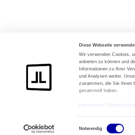
Diese Webseite verwende
Wir verwenden Cookies, um
anbieten zu können und di
Informationen zu Ihrer Ve
und Analysen weiter. Unse
Bundeskanzlerplatz 2
zusammen, die Sie ihnen b
53113 Bonn
gesammelt haben.
Pressemitteilungen
AGB
|
Impressum
 | 
Datenschut
Impressum
Datenschutz
|
Einwilligungsauswahl
Notwendig