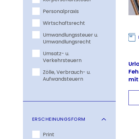
Personalpraxis
Wirtschaftsrecht
Umwandlungssteuer u.
Umwandlungsrecht
Umsatz- u.
Verkehrsteuern
Url
Feh
Zölle, Verbrauch- u.
mit
Aufwandsteuern
Rüc
Per
ERSCHEINUNGSFORM
Print