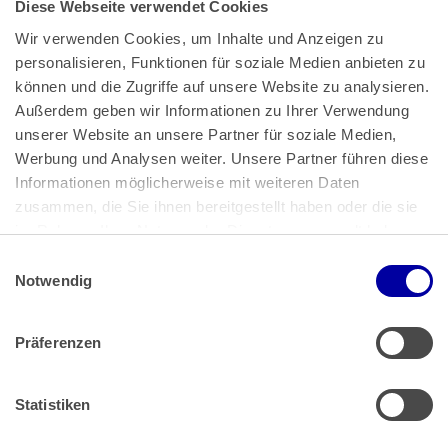
Diese Webseite verwendet Cookies
Wir verwenden Cookies, um Inhalte und Anzeigen zu 
personalisieren, Funktionen für soziale Medien anbieten zu 
können und die Zugriffe auf unsere Website zu analysieren. 
Außerdem geben wir Informationen zu Ihrer Verwendung 
unserer Website an unsere Partner für soziale Medien, 
Bundeskanzlerplatz 2
Werbung und Analysen weiter. Unsere Partner führen diese 
53113 Bonn
Informationen möglicherweise mit weiteren Daten 
zusammen, die Sie ihnen bereitgestellt haben oder die sie 
Pressemitteilungen
AGB
|
im Rahmen Ihrer Nutzung der Dienste gesammelt haben.
Impressum
Datenschutz
|
Einwilligungsauswahl
Impressum
 | 
Datenschutz
Notwendig
Präferenzen
Zahlung & Versand
Rücksendungen/Widerrufsbelehrung
Muster Widerrufsformular (PDF)
Statistiken
Remissionsbedingungen für den Handel