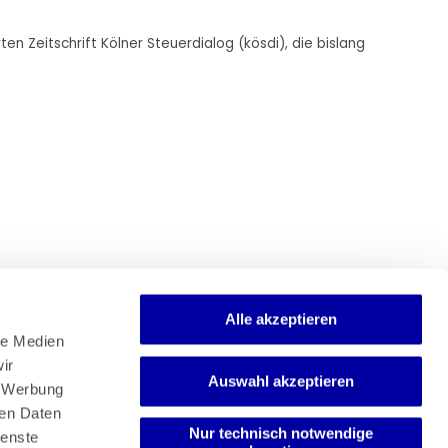
en Zeitschrift Kölner Steuerdialog (kösdi), die bislang
Alle akzeptieren
e Medien 
r 
Auswahl akzeptieren
Newsletter
 Werbung 
Mediadaten
en Daten 
Media-Center
Nur technisch notwendige
enste 