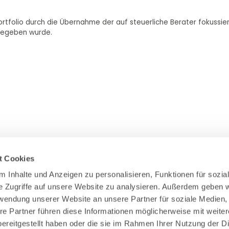
ortfolio durch die Übernahme der auf steuerliche Berater fokussiert
sgegeben wurde.
t Cookies
 Inhalte und Anzeigen zu personalisieren, Funktionen für sozial
e Zugriffe auf unsere Website zu analysieren. Außerdem geben wi
Zahlung & Versand
rwendung unserer Website an unsere Partner für soziale Medien,
Rücksendungen/Widerrufsbelehrung
re Partner führen diese Informationen möglicherweise mit weiter
Muster Widerrufsformular (PDF)
ereitgestellt haben oder die sie im Rahmen Ihrer Nutzung der Di