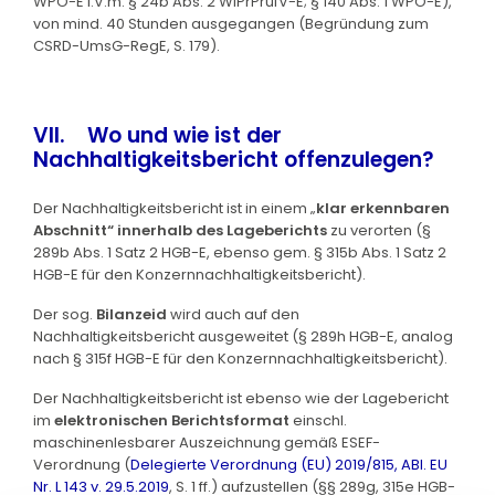
WPO-E i.V.m. § 24b Abs. 2 WiPrPrüfV-E; § 140 Abs. 1 WPO-E),
von mind. 40 Stunden ausgegangen (Begründung zum
CSRD-UmsG-RegE, S. 179).
VII. Wo und wie ist der
Nachhaltigkeitsbericht offenzulegen?
Der Nachhaltigkeitsbericht ist in einem „
klar erkennbaren
Abschnitt“ innerhalb des Lageberichts
zu verorten (§
289b Abs. 1 Satz 2 HGB-E, ebenso gem. § 315b Abs. 1 Satz 2
HGB-E für den Konzernnachhaltigkeitsbericht).
Der sog.
Bilanzeid
wird auch auf den
Nachhaltigkeitsbericht ausgeweitet (§ 289h HGB-E, analog
nach § 315f HGB-E für den Konzernnachhaltigkeitsbericht).
Der Nachhaltigkeitsbericht ist ebenso wie der Lagebericht
im
elektronischen Berichtsformat
einschl.
maschinenlesbarer Auszeichnung gemäß ESEF-
Verordnung (
Delegierte Verordnung (EU) 2019/815, ABl. EU
Nr. L 143 v. 29.5.2019
, S. 1 ff.) aufzustellen (§§ 289g, 315e HGB-