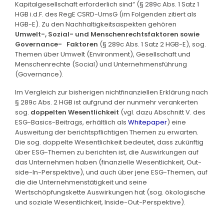
Kapitalgesellschaft erforderlich sind“ (§ 289c Abs. 1 Satz 1
HGB i.d.F. des RegE CSRD-UmsG (im Folgenden zitiert als
HGB-E). Zu den Nachhaltigkeitsaspekten gehören
Umwelt-, Sozial- und Menschenrechtsfaktoren sowie
Governance- Faktoren
(§ 289c Abs. 1 Satz 2 HGB-E), sog.
Themen über Umwelt (Environment), Gesellschaft und
Menschenrechte (Social) und Unternehmensführung
(Governance).
Im Vergleich zur bisherigen nichtfinanziellen Erklärung nach
§ 289c Abs. 2 HGB ist aufgrund der nunmehr verankerten
sog.
doppelten Wesentlichkeit
(vgl. dazu Abschnitt V. des
ESG-Basics-Beitrags, erhältlich als
Whitepaper
) eine
Ausweitung der berichtspflichtigen Themen zu erwarten.
Die sog. doppelte Wesentlichkeit bedeutet, dass zukünftig
über ESG-Themen zu berichten ist, die Auswirkungen auf
das Unternehmen haben (finanzielle Wesentlichkeit, Out­-
side-In-Perspektive), und auch über jene ESG-Themen, auf
die die Unternehmenstätigkeit und seine
Wertschöpfungskette Auswirkungen hat (sog. ökologische
und soziale Wesentlichkeit, Inside-Out-Perspektive).