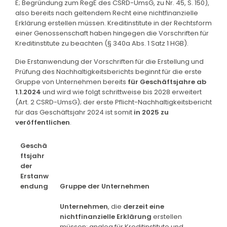
E; Begründung zum RegE des CSRD-UmsG, zu Nr. 45, S. 150),
also bereits nach geltendem Recht eine nichtfinanzielle
Erklärung erstellen müssen. Kreditinstitute in der Rechtsform
einer Genossenschaft haben hingegen die Vorschriften für
Kreditinstitute zu beachten (§ 340a Abs. 1 Satz 1 HGB).
Die Erstanwendung der Vorschriften für die Erstellung und
Prüfung des Nachhaltigkeitsberichts beginnt für die erste
Gruppe von Unternehmen bereits
für Geschäftsjahre ab
1.1.2024
und wird wie folgt schrittweise bis 2028 erweitert
(Art. 2 CSRD-UmsG); der erste Pflicht-Nachhaltigkeitsbericht
für das Geschäftsjahr 2024 ist somit
in 2025 zu
veröffentlichen
.
Geschä
ftsjahr
der
Erstanw
endung
Gruppe der Unternehmen
Unternehmen
, die
derzeit eine
nichtfinanzielle Erklärung
erstellen
müssen; analog für Kreditinstitute und