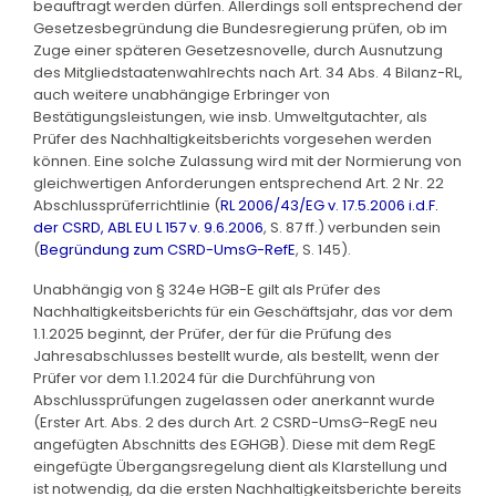
beauftragt werden dürfen. Allerdings soll entsprechend der
Gesetzesbegründung die Bundesregierung prüfen, ob im
Zuge einer späteren Gesetzesnovelle, durch Ausnutzung
des Mitgliedstaatenwahlrechts nach Art. 34 Abs. 4 Bilanz-RL,
auch weitere unabhängige Erbringer von
Bestätigungsleistungen, wie insb. Umweltgutachter, als
Prüfer des Nachhaltigkeitsberichts vorgesehen werden
können. Eine solche Zulassung wird mit der Normierung von
gleichwertigen Anforderungen entsprechend Art. 2 Nr. 22
Abschlussprüferrichtlinie (
RL 2006/43/EG v. 17.5.2006 i.d.F.
der CSRD, ABL EU L 157 v. 9.6.2006
, S. 87 ff.) verbunden sein
(
Begründung zum CSRD-UmsG-RefE
, S. 145).
Unabhängig von § 324e HGB-E gilt als Prüfer des
Nachhaltigkeitsberichts für ein Geschäftsjahr, das vor dem
1.1.2025 beginnt, der Prüfer, der für die Prüfung des
Jahresabschlusses bestellt wurde, als bestellt, wenn der
Prüfer vor dem 1.1.2024 für die Durchführung von
Abschlussprüfungen zugelassen oder anerkannt wurde
(Erster Art. Abs. 2 des durch Art. 2 CSRD-UmsG-RegE neu
angefügten Abschnitts des EGHGB). Diese mit dem RegE
eingefügte Übergangsregelung dient als Klarstellung und
ist notwendig, da die ersten Nachhaltigkeitsberichte bereits