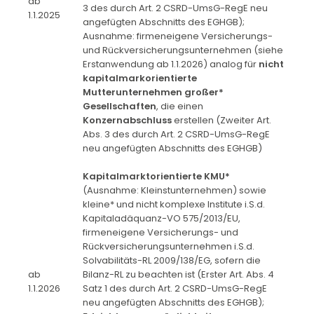
ab
3 des durch Art. 2 CSRD-UmsG-RegE neu
1.1.2025
angefügten Abschnitts des EGHGB);
Ausnahme: firmeneigene Versicherungs-
und Rückversicherungsunternehmen (siehe
Erstanwendung ab 1.1.2026) analog für
nicht
kapitalmarkorientierte
Mutterunternehmen
großer*
Gesellschaften
, die einen
Konzernabschluss
erstellen (Zweiter Art.
Abs. 3 des durch Art. 2 CSRD-UmsG-RegE
neu angefügten Abschnitts des EGHGB)
Kapitalmarktorientierte KMU*
(Ausnahme: Kleinstunternehmen) sowie
kleine* und nicht komplexe Institute i.S.d.
Kapitaladäquanz-VO 575/2013/EU,
firmeneigene Versicherungs- und
Rückversicherungsunternehmen i.S.d.
Solvabilitäts-RL 2009/138/EG, sofern die
ab
Bilanz-RL zu beachten ist (Erster Art. Abs. 4
1.1.2026
Satz 1 des durch Art. 2 CSRD-UmsG-RegE
neu angefügten Abschnitts des EGHGB);