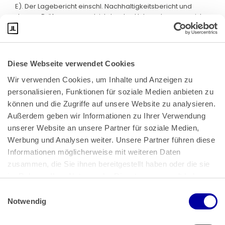
E). Der Lagebericht einschl. Nachhaltigkeitsbericht und
dessen Prüfungsvermerk ist der das Unternehmensregister
führenden Stelle in elektronischer Form zwecks
Offenlegung zu übermitteln (§ 325 Abs. 1 HGB-E; analog
gem. § 325 Abs. 3 HGB für den Konzernlagebericht).
Besondere Vorschriften für die Offenlegung gelten für
Diese Webseite verwendet Cookies
Unternehmen in Drittstaaten (§§ 328a, 328b HGB-E). Nach
dem RegE sind diese neuen Formatanforderungen jedoch
Wir verwenden Cookies, um Inhalte und Anzeigen zu 
erst für Geschäftsjahre, die ab dem 1.1.2026 beginnen,
personalisieren, Funktionen für soziale Medien anbieten zu 
anzuwenden, d.h. Offenlegung in 2027 (Erster Art. Abs. 7 des
können und die Zugriffe auf unsere Website zu analysieren. 
durch Art. 2 CSRD-UmsG-RegE neu angefügten Abschnitts
Außerdem geben wir Informationen zu Ihrer Verwendung 
des EGHGB).
unserer Website an unsere Partner für soziale Medien, 
Werbung und Analysen weiter. Unsere Partner führen diese 
Informationen möglicherweise mit weiteren Daten 
VIII. Vermeidung doppelter
zusammen, die Sie ihnen bereitgestellt haben oder die sie 
Berichtspflichten zur Lieferkette
im Rahmen Ihrer Nutzung der Dienste gesammelt haben.
Zur Vermeidung doppelter Berichtspflichten sind
Einwilligungsauswahl
Impressum
 | 
Datenschutz
Unternehmen von den Angaben zu
nichtfinanziellen
Notwendig
Leistungsindikatoren
nach § 289 Abs. 3 Satz 1 HGB befreit,
wenn der Lagebericht einen Nachhaltigkeitsbericht gem. §