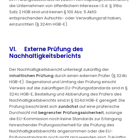
die Unternehmen von öffentlichem Interesse i.S.d. § 316a
Satz 2 HGB sind und keinen § 100 Abs. 5 AktG
entsprechenden Aufsichts- oder Verwaltungsrat haben,
einzurichten (§ 324m HGB-E).
VI. Externe Prüfung des
Nachhaltigkeitsberichts
Der Nachhaltigkeitsbericht unterliegt zukünftig der
inhaltlichen Prüfung
durch einen externen Prüfer (§ 324b
HGB-E). Gegenstand und Umfang der Prüfung einschl.
Verweis auf die zukünftigen EU-Prüfungsstandards sind in §
324c HGB-E, Bestellung und Abberufung des Prüfers des
Nachhaltigkeitsberichts sind in § 324d HGB-E geregelt. Die
Prüfung beschränkt sich
zunächst
auf eine prüferische
Durchsicht mit
begrenzter Prüfungssicherheit
, solange
die EU-Kommission noch keine Standards zur Erlangung
hinreichender Prüfungssicherheit für die Prüfung des
Nachhaltigkeitsberichts angenommen oder die EU-
Prüfungsstandards noch nicht anzuwenden sind. Zukünftig