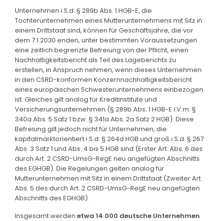
Unternehmen i.S.d. § 289b Abs. 1 HGB-E, die
Tochterunternehmen eines Mutterunternehmens mit Sitz in
einem Drittstaat sind, können für Geschäftsjahre, die vor
dem 7.1.2030 enden, unter bestimmten Voraussetzungen
eine zeitlich begrenzte Befreiung von der Pflicht, einen
Nachhaltigkeitsbericht als Teil des Lageberichts zu
erstellen, in Anspruch nehmen, wenn dieses Unternehmen
in den CSRD-konformen Konzernnachhaltigkeitsbericht
eines europäischen Schwesterunternehmens einbezogen
ist. Gleiches gilt analog für Kreditinstitute und
Versicherungsunternehmen (§ 289b Abs. 1 HGB-E i.V.m. §
340a Abs. 5 Satz 1 bzw. § 341a Abs. 2a Satz 2 HGB). Diese
Befreiung gilt jedoch nicht für Unternehmen, die
kapitalmarktorientiert i.S.d. § 264d HGB und groß i.S.d. § 267
Abs. 3 Satz 1 und Abs. 4 bis 5 HGB sind (Erster Art. Abs. 6 des
durch Art. 2 CSRD-UmsG-RegE neu angefügten Abschnitts
des EGHGB). Die Regelungen gelten analog für
Mutterunternehmen mit Sitz in einem Drittstaat (Zweiter Art.
Abs. 5 des durch Art. 2 CSRD-UmsG-RegE neu angefügten
Abschnitts des EGHGB).
Insgesamt werden
etwa 14.000 deutsche Unternehmen