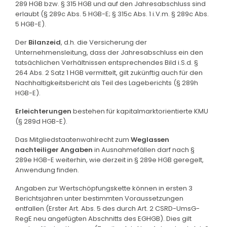
289 HGB bzw. § 315 HGB und auf den Jahresabschluss sind
erlaubt (§ 289c Abs. 5 HGB-E; § 315c Abs. 1 i.V.m. § 289c Abs.
5 HGB-E).
Der
Bilanzeid
, d.h. die Versicherung der
Unternehmensleitung, dass der Jahresabschluss ein den
tatsächlichen Verhältnissen entsprechendes Bild i.S.d. §
264 Abs. 2 Satz 1 HGB vermittelt, gilt zukünftig auch für den
Nachhaltigkeitsbericht als Teil des Lageberichts (§ 289h
HGB-E).
Erleichterungen
bestehen für kapitalmarktorientierte KMU
(§ 289d HGB-E).
Das Mitgliedstaatenwahlrecht zum
Weglassen
nachteiliger Angaben
in Ausnahmefällen darf nach §
289e HGB-E weiterhin, wie derzeit in § 289e HGB geregelt,
Anwendung finden.
Angaben zur Wertschöpfungskette können in ersten 3
Berichtsjahren unter bestimmten Voraussetzungen
entfallen (Erster Art. Abs. 5 des durch Art. 2 CSRD-UmsG-
RegE neu angefügten Abschnitts des EGHGB). Dies gilt