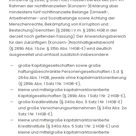
Rahmen der nichtfinanziellen (Konzern-)Erklärung über
mindestens fünf nichtfinanzielle Belange (Umwelt-,
Arbeitnehmer- und Sozialbelange sowie Achtung der
Menschenrechte, Bekämpfung von Korruption und
Bestechung) berichten (§ 289b i.V.m. § 289c HGB in der
derzeit noch geltenden Fassung). Der Anwendungsbereich
für den zukünftigen (Konzern-)Nachhaltigkeitsbericht
(§ 289b Abs. 1 bzw. § 315b Abs. 1 HGB-E) wird deutlich
ausgeweitet und umfasst zusätzlich insbesondere:
große Kapitalgesellschaften sowie große
haftungsbeschränkte Personengesellschaften i.S.d. §
264a Abs. 1 HGB, jeweils ohne Kapitalmarktorientierung
(§ 289b Abs. 1 Satz 1 Nr. 1 HGB-E),
kleine und mittelgroße kapitalmarktorientierte
Kapitalgesellschaften (§ 289b Abs. 1 Satz 1 Nr. 2 HGB-E),
große Kreditinstitute (§ 340a Abs. 5 Satz 1 Nr. 1 HGB-E)
und große Versicherungsunternehmen (§ 341a Abs. 2a
Satz 1 Nr. 1 HGB-E),
kleine und mittelgroße kapitalmarktorientierte
Kreditinstitute (§ 340a Abs. 5 Satz 1 Nr. 2 HGB-E) und
kleine und mittelgroße kapitalmarktorientierte