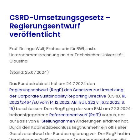
CSRD-Umsetzungsgesetz –
Regierungsentwurf
veröffentlicht
Prof. Dr. Inge Wulf, Professorin für BWL, insb.
Unternehmensrechnung an der Technischen Universität
Clausthal
(Stand: 25.07.2024)
Das Bundeskabinett hat am 24.7.2024 den
Regierungsentwurf (RegE) des Gesetzes zur Umsetzung
der Corporate Sustainability Reporting Directive
(CSRD,
RL
2022/2464/EU vom 14.12.2022; ABl. EU L 322 v. 16.12.2022, S.
15
) beschlossen. Dem RegE ging der vom BMJ am 22.3.2024
bekanntgegebene
Referentenentwurf (RefE)
voraus, der
auf Basis von 81
Stellungnahmen
Änderungen erfahren hat.
Durch den Kabinettsbeschluss liegt nunmehr ein offizieller
Gesetzesentwurf der Bundesregierung vor. Der RegE hat im
Vergleich zum RefE nur wenige Änderungen erfahren, die