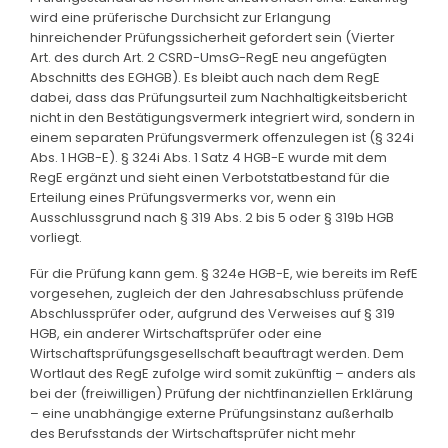
wird eine prüferische Durchsicht zur Erlangung
hinreichender Prüfungssicherheit gefordert sein (Vierter
Art. des durch Art. 2 CSRD-UmsG-RegE neu angefügten
Abschnitts des EGHGB). Es bleibt auch nach dem RegE
dabei, dass das Prüfungsurteil zum Nachhaltigkeitsbericht
nicht in den Bestätigungsvermerk integriert wird, sondern in
einem separaten Prüfungsvermerk offenzulegen ist (§ 324i
Abs. 1 HGB-E). § 324i Abs. 1 Satz 4 HGB-E wurde mit dem
RegE ergänzt und sieht einen Verbotstatbestand für die
Erteilung eines Prüfungsvermerks vor, wenn ein
Ausschlussgrund nach § 319 Abs. 2 bis 5 oder § 319b HGB
vorliegt.
Für die Prüfung kann gem. § 324e HGB-E, wie bereits im RefE
vorgesehen, zugleich der den Jahresabschluss prüfende
Abschlussprüfer oder, aufgrund des Verweises auf § 319
HGB, ein anderer Wirtschaftsprüfer oder eine
Wirtschaftsprüfungsgesellschaft beauftragt werden. Dem
Wortlaut des RegE zufolge wird somit zukünftig – anders als
bei der (freiwilligen) Prüfung der nichtfinanziellen Erklärung
– eine unabhängige externe Prüfungsinstanz außerhalb
des Berufsstands der Wirtschaftsprüfer nicht mehr