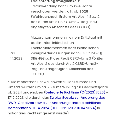
Erleichterungsmöglichkeit
:
Erstanwendung kann um zwei Jahre
verschoben werden, d.h. ab
2028
(Wahlrechtnach Erstem Art. Abs. 4 Satz 2
des durch Art. 2 CSRD-UmsG-RegE neu
angefügten Abschnitts des EGHGB)
Mutterunternehmen in einem Drittstaat mit
bestimmten inländischen
Tochterunternehmen oder inländischen
ab
Zweigniederlassungen nach § 315h bzw. §
1.1.2028
315i HGB i.d.F. des RegE CSRD-UmsG (Dritter
Art. Abs. 2 des durch Art. 2 CSRD-UmsG-
RegE neu angefügten Abschnitts des
EGHGB)
* Die monetären Schwellenwerte Bilanzsumme und
Umsatz wurden um ca. 25 % mit Wirkung für Geschäftsjahre
ab 2024 angehoben (
Delegierte Richtlinie (C(2023)7020)
v.
17.10.2023, die durch das
Zweite Gesetz zur Änderung des
DWD-Gesetzes sowie zur Änderung handelsrechtlicher
Vorschriften v. 11.04.2024 (BGBl. I Nr. 120 v. 16.04.2024)
in
nationales Recht umgesetzt wurde).