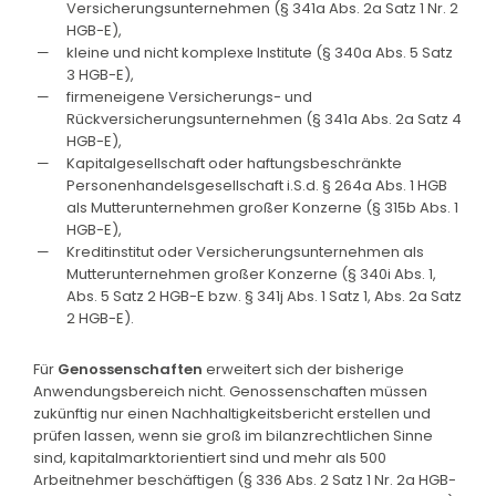
Versicherungsunternehmen (§ 341a Abs. 2a Satz 1 Nr. 2
HGB-E),
kleine und nicht komplexe Institute (§ 340a Abs. 5 Satz
3 HGB-E),
firmeneigene Versicherungs- und
Rückversicherungsunternehmen (§ 341a Abs. 2a Satz 4
HGB-E),
Kapitalgesellschaft oder haftungsbeschränkte
Personenhandelsgesellschaft i.S.d. § 264a Abs. 1 HGB
als Mutterunternehmen großer Konzerne (§ 315b Abs. 1
HGB-E),
Kreditinstitut oder Versicherungsunternehmen als
Mutterunternehmen großer Konzerne (§ 340i Abs. 1,
Abs. 5 Satz 2 HGB-E bzw. § 341j Abs. 1 Satz 1, Abs. 2a Satz
2 HGB-E).
Für
Genossenschaften
erweitert sich der bisherige
Anwendungsbereich nicht. Genossenschaften müssen
zukünftig nur einen Nachhaltigkeitsbericht erstellen und
prüfen lassen, wenn sie groß im bilanzrechtlichen Sinne
sind, kapitalmarktorientiert sind und mehr als 500
Arbeitnehmer beschäftigen (§ 336 Abs. 2 Satz 1 Nr. 2a HGB-