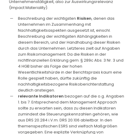
Unternehmenstätigkeit, also zur Auswirkungsrelevanz
(Impact Materiality).
Beschreibung der wichtigsten
Risiken
, denen das
Unternehmen im Zusammenhang mit
Nachhaltigkeitsaspekten ausgesetzt ist, einschl.
Beschreibung der wichtigsten Abhängigkeiten in
diesem Bereich, und der Handhabung dieser Risiken
durch das Unternehmen. Letzteres zielt auf Angaben
zum Risikomanagement. Da die Risiken in der
nichtfinanziellen Erklärung gem. § 289c Abs. 3 Nr. 3 und
4 HGB bisher als Folge der hohen
Wesentlichkeitshürde in der Berichtspraxis kaum eine
Rolle gespielt haben, dürfte zukünftig die
nachhaltigkeitsbezogene Risikoberichterstattung
deutlich ansteigen.
relevante Indikatoren
bezogen auf die o.g. Angaben
1. bis 7. Entsprechend dem Management Approach
sollte zu erwarten sein, dass zu diesen Indikatoren
zumindest die Steuerungskennzahlen gehören, wie
aus DRS 20.284 i.V.m. DRS 20.106 ableitbar. In den
themenspezifischen ESRS sind vielfach Maßgrößen
vorgegeben. Eine explizite Verknüpfung von