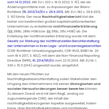
vom 14.12.2022
; ABl. EU L 322 v. 16.12.2022, S. 15), die als
Änderungsrichtlinie insb. zu Anpassungen der Bilanz-
Richtlinie (
RL 2013/34/EU v. 26.6.2013
, ABl. EU L 182 v. 29.6.2013,
S. 19) führte. Der neue
Nachhaltigkeitsbericht
löst die
bisher von bestimmten großen kapitalmarktorientierten
Unternehmen zu erstellende
nichtfinanzielle Erklärung
(§§ 289b, 289c HGB bzw. §§ 315b, 315c HGB) ab. Die
Erstellung der nichtfinanziellen Erklärung wurde mit dem
Gesetz zur Stärkung der nichtfinanziellen Berichterstattung
der Unternehmen in ihren Lage- und Konzernlageberichten
(CSR-Richtlinie-Umsetzungsgesetz, CSR-RUG, BGBl I Nr. 20
vom 18.4.2017, S. 802), mit dem die Non-Financial Reporting
Directive (NFRD,
RL 2014/95/EU
vom 22.10.2014: ABl. EU Nr. L
330 v. 15.11.2014) umgesetzt wurde, eingeführt.
Mit den neuen Pflichten zur
Nachhaltigkeitsberichterstattung sollen Stakeholder den
Umgang des Unternehmens mit seinen
ökologischen und
sozialen Herausforderungen besser bewerten
können.
Zu diesem Zweck wird mit dem RegE, analog zur
zugrundeliegende CSRD, der Inhalt der
nachhaltigkeitsbezogenen Aspekte ausgeweitet, indem
bspw. über Nachhaltigkeitsrisiken und nachteiligen