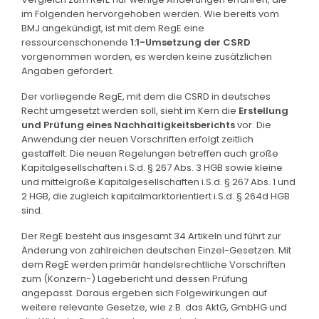
im Folgenden hervorgehoben werden. Wie bereits vom
BMJ angekündigt, ist mit dem RegE eine
ressourcenschonende
1:1-Umsetzung der CSRD
vorgenommen worden, es werden keine zusätzlichen
Angaben gefordert.
Der vorliegende RegE, mit dem die CSRD in deutsches
Recht umgesetzt werden soll, sieht im Kern die
Erstellung
und Prüfung eines
Nachhaltigkeitsberichts
vor. Die
Anwendung der neuen Vorschriften erfolgt zeitlich
gestaffelt. Die neuen Regelungen betreffen auch große
Kapitalgesellschaften i.S.d. § 267 Abs. 3 HGB sowie kleine
und mittelgroße Kapitalgesellschaften i.S.d. § 267 Abs. 1 und
2 HGB, die zugleich kapitalmarktorientiert i.S.d. § 264d HGB
sind.
Der RegE besteht aus insgesamt 34 Artikeln und führt zur
Änderung von zahlreichen deutschen Einzel-Gesetzen. Mit
dem RegE werden primär handelsrechtliche Vorschriften
zum (Konzern-) Lagebericht und dessen Prüfung
angepasst. Daraus ergeben sich Folgewirkungen auf
weitere relevante Gesetze, wie z.B. das AktG, GmbHG und