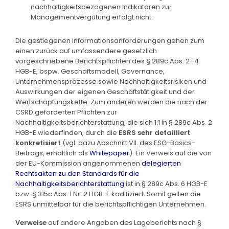
nachhaltigkeitsbezogenen Indikatoren zur
Managementvergütung erfolgt nicht.
Die gestiegenen Informationsanforderungen gehen zum
einen zurück auf umfassendere gesetzlich
vorgeschriebene Berichtspflichten des § 289c Abs. 2–4
HGB-E, bspw. Geschäftsmodell, Governance,
Unternehmensprozesse sowie Nachhaltigkeitsrisiken und
Auswirkungen der eigenen Geschäftstätigkeit und der
Wertschöpfungskette. Zum anderen werden die nach der
CSRD geforderten Pflichten zur
Nachhaltigkeitsberichterstattung, die sich 1:1 in § 289c Abs. 2
HGB-E wiederfinden, durch die
ESRS sehr detailliert
konkretisiert
(vgl. dazu Abschnitt VII. des ESG-Basics-
Beitrags, erhältlich als
Whitepaper
). Ein Verweis auf die von
der EU-Kommission angenommenen
delegierten
Rechtsakten zu den Standards für die
Nachhaltigkeitsberichterstattung
ist in § 289c Abs. 6 HGB-E
bzw. § 315c Abs. 1 Nr. 2 HGB-E kodifiziert. Somit gelten die
ESRS unmittelbar für die berichtspflichtigen Unternehmen.
Verweise
auf andere Angaben des Lageberichts nach §