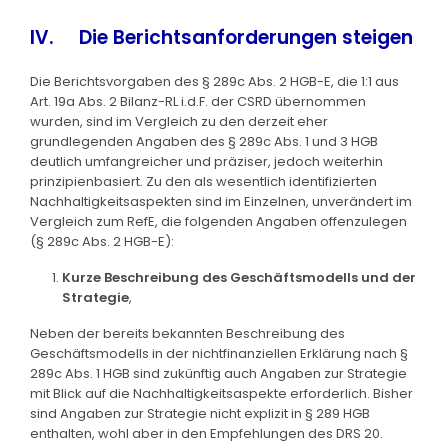
IV. Die Berichtsanforderungen steigen
Die Berichtsvorgaben des § 289c Abs. 2 HGB-E, die 1:1 aus
Art. 19a Abs. 2 Bilanz-RL i.d.F. der CSRD übernommen
wurden, sind im Vergleich zu den derzeit eher
grundlegenden Angaben des § 289c Abs. 1 und 3 HGB
deutlich umfangreicher und präziser, jedoch weiterhin
prinzipienbasiert. Zu den als wesentlich identifizierten
Nachhaltigkeitsaspekten sind im Einzelnen, unverändert im
Vergleich zum RefE, die folgenden Angaben offenzulegen
(§ 289c Abs. 2 HGB-E):
Kurze Beschreibung des Geschäftsmodells und der
Strategie
,
Neben der bereits bekannten Beschreibung des
Geschäftsmodells in der nichtfinanziellen Erklärung nach §
289c Abs. 1 HGB sind zukünftig auch Angaben zur Strategie
mit Blick auf die Nachhaltigkeitsaspekte erforderlich. Bisher
sind Angaben zur Strategie nicht explizit in § 289 HGB
enthalten, wohl aber in den Empfehlungen des DRS 20.