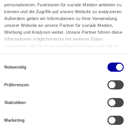
personalisieren, Funktionen für soziale Medien anbieten zu 
können und die Zugriffe auf unsere Website zu analysieren. 
Außerdem geben wir Informationen zu Ihrer Verwendung 
unserer Website an unsere Partner für soziale Medien, 
Bundeskanzlerplatz 2
Werbung und Analysen weiter. Unsere Partner führen diese 
53113 Bonn
Informationen möglicherweise mit weiteren Daten 
zusammen, die Sie ihnen bereitgestellt haben oder die sie 
Pressemitteilungen
AGB
|
im Rahmen Ihrer Nutzung der Dienste gesammelt haben.
Impressum
Datenschutz
|
Einwilligungsauswahl
Impressum
 | 
Datenschutz
Notwendig
Präferenzen
Zahlung & Versand
Rücksendungen/Widerrufsbelehrung
Muster Widerrufsformular (PDF)
Statistiken
Remissionsbedingungen für den Handel
Kündigungsformular
Marketing
Barrierefreiheit