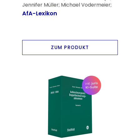
Jennifer Müller; Michael Vodermeier;
Prof. Dr. Oliver Voß; Prof. Dr. Christian
AfA-Lexikon
Zwirner
ZUM PRODUKT