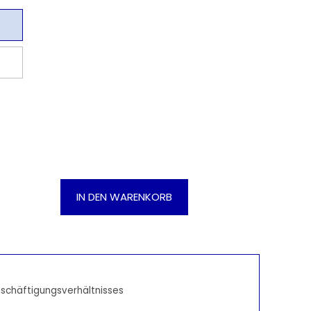
Gib den gewünschten Wert ein oder be
IN DEN WARENKORB
schäftigungsverhältnisses