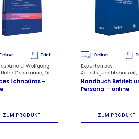
Online
Print
Online
P
as Arnold; Wolfgang
Experten aus
 Holm Geiermann; Dr.
Arbeitsgerichtsbarkeit,
as Imping; Rainer Voss;
Arbeitsverwaltung,
des Lohnbüros -
Handbuch Betrieb u
ehring
Wissenschaft und Lehre
ne
Personal - online
Bundesministerien sowi
Kranken- und
Sozialversicherungswe
ZUM PRODUKT
ZUM PRODUKT