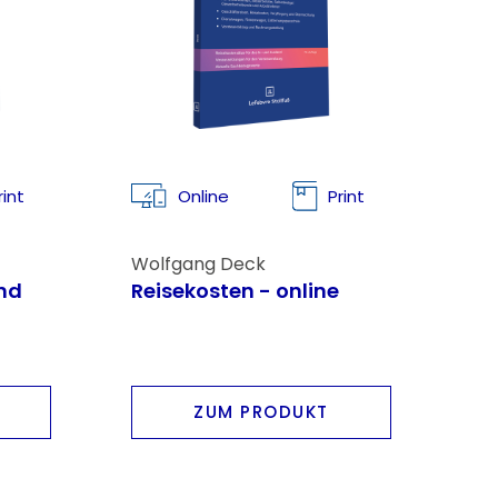
rint
Online
Print
Wolfgang Deck
nd
Reisekosten - online
,
e
sen
ZUM PRODUKT