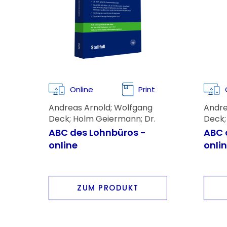
Online
Print
Andreas Arnold; Wolfgang
Andre
Deck; Holm Geiermann; Dr.
Deck;
Andreas Imping; Rainer Voss;
Andre
ABC des Lohnbüros -
ABC 
Kai Nehring
Kai N
online
onli
ZUM PRODUKT