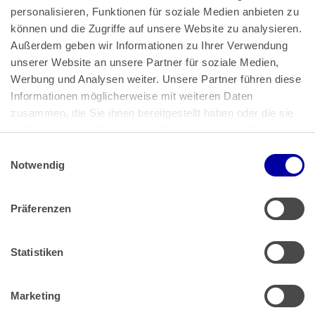
personalisieren, Funktionen für soziale Medien anbieten zu 
können und die Zugriffe auf unsere Website zu analysieren. 
Außerdem geben wir Informationen zu Ihrer Verwendung 
unserer Website an unsere Partner für soziale Medien, 
Bundeskanzlerplatz 2
Werbung und Analysen weiter. Unsere Partner führen diese 
53113 Bonn
Informationen möglicherweise mit weiteren Daten 
zusammen, die Sie ihnen bereitgestellt haben oder die sie 
Pressemitteilungen
AGB
|
im Rahmen Ihrer Nutzung der Dienste gesammelt haben.
Impressum
Datenschutz
|
Einwilligungsauswahl
Impressum
 | 
Datenschutz
Notwendig
Präferenzen
Zahlung & Versand
Rücksendungen/Widerrufsbelehrung
Muster Widerrufsformular (PDF)
Statistiken
Remissionsbedingungen für den Handel
Kündigungsformular
Marketing
Barrierefreiheit