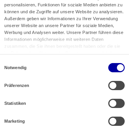
personalisieren, Funktionen für soziale Medien anbieten zu 
können und die Zugriffe auf unsere Website zu analysieren. 
Außerdem geben wir Informationen zu Ihrer Verwendung 
unserer Website an unsere Partner für soziale Medien, 
Bundeskanzlerplatz 2
Werbung und Analysen weiter. Unsere Partner führen diese 
53113 Bonn
Informationen möglicherweise mit weiteren Daten 
zusammen, die Sie ihnen bereitgestellt haben oder die sie 
Pressemitteilungen
AGB
|
im Rahmen Ihrer Nutzung der Dienste gesammelt haben.
Impressum
Datenschutz
|
Einwilligungsauswahl
Impressum
 | 
Datenschutz
Notwendig
Präferenzen
Zahlung & Versand
Rücksendungen/Widerrufsbelehrung
Muster Widerrufsformular (PDF)
Statistiken
Remissionsbedingungen für den Handel
Kündigungsformular
Marketing
Barrierefreiheit