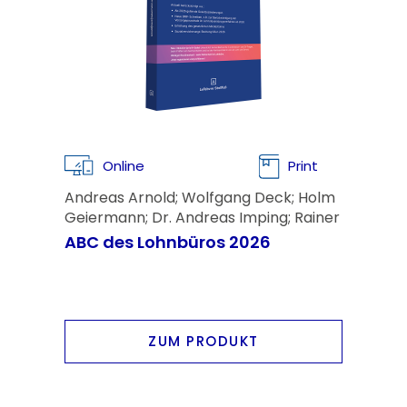
Online
Print
Andreas Arnold; Wolfgang Deck; Holm
Geiermann; Dr. Andreas Imping; Rainer
Voss; Kai Nehring
ABC des Lohnbüros 2026
ZUM PRODUKT