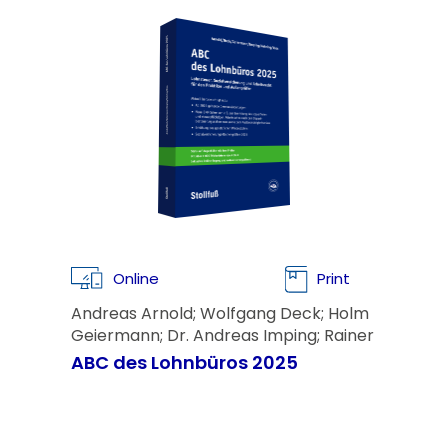
Online
Print
Andreas Arnold; Wolfgang Deck; Holm
Geiermann; Dr. Andreas Imping; Rainer
Voss; Kai Nehring
ABC des Lohnbüros 2025