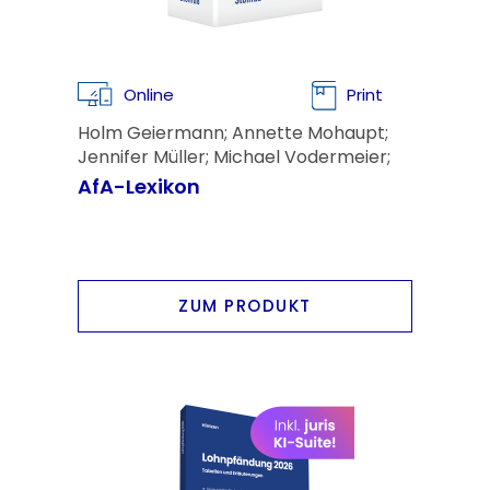
Online
Print
Holm Geiermann; Annette Mohaupt;
Jennifer Müller; Michael Vodermeier;
Prof. Dr. Oliver Voß; Prof. Dr. Christian
AfA-Lexikon
Zwirner
ZUM PRODUKT