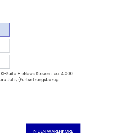
is KI-Suite + eNews Steuern; ca. 4.000
 pro Jahr; (Fortsetzungsbezug:
Gib den gewünschten Wert ein oder be
IN DEN WARENKORB