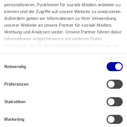
personalisieren, Funktionen für soziale Medien anbieten zu 
können und die Zugriffe auf unsere Website zu analysieren. 
Außerdem geben wir Informationen zu Ihrer Verwendung 
unserer Website an unsere Partner für soziale Medien, 
Bundeskanzlerplatz 2
Werbung und Analysen weiter. Unsere Partner führen diese 
53113 Bonn
Informationen möglicherweise mit weiteren Daten 
zusammen, die Sie ihnen bereitgestellt haben oder die sie 
Pressemitteilungen
AGB
|
im Rahmen Ihrer Nutzung der Dienste gesammelt haben.
Impressum
Datenschutz
|
Einwilligungsauswahl
Impressum
 | 
Datenschutz
Notwendig
Präferenzen
Zahlung & Versand
Rücksendungen/Widerrufsbelehrung
Muster Widerrufsformular (PDF)
Statistiken
Remissionsbedingungen für den Handel
Kündigungsformular
Marketing
Barrierefreiheit