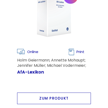
Online
Print
Holm Geiermann; Annette Mohaupt;
Jennifer Müller; Michael Vodermeier;
Prof. Dr. Oliver Voß; Prof. Dr. Christian
AfA-Lexikon
Zwirner
ZUM PRODUKT