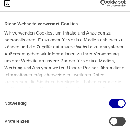
Diese Webseite verwendet Cookies
Wir verwenden Cookies, um Inhalte und Anzeigen zu 
personalisieren, Funktionen für soziale Medien anbieten zu 
können und die Zugriffe auf unsere Website zu analysieren. 
Außerdem geben wir Informationen zu Ihrer Verwendung 
unserer Website an unsere Partner für soziale Medien, 
Bundeskanzlerplatz 2
Werbung und Analysen weiter. Unsere Partner führen diese 
53113 Bonn
Informationen möglicherweise mit weiteren Daten 
zusammen, die Sie ihnen bereitgestellt haben oder die sie 
Pressemitteilungen
AGB
|
im Rahmen Ihrer Nutzung der Dienste gesammelt haben.
Impressum
Datenschutz
|
Einwilligungsauswahl
Impressum
 | 
Datenschutz
Notwendig
Präferenzen
Zahlung & Versand