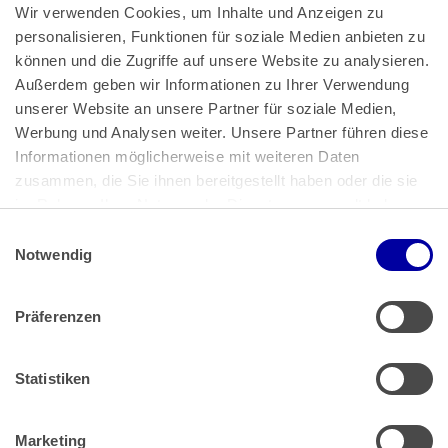
Wir verwenden Cookies, um Inhalte und Anzeigen zu 
personalisieren, Funktionen für soziale Medien anbieten zu 
können und die Zugriffe auf unsere Website zu analysieren. 
Außerdem geben wir Informationen zu Ihrer Verwendung 
unserer Website an unsere Partner für soziale Medien, 
Bundeskanzlerplatz 2
Werbung und Analysen weiter. Unsere Partner führen diese 
53113 Bonn
Informationen möglicherweise mit weiteren Daten 
zusammen, die Sie ihnen bereitgestellt haben oder die sie 
Pressemitteilungen
AGB
|
im Rahmen Ihrer Nutzung der Dienste gesammelt haben.
Impressum
Datenschutz
|
Einwilligungsauswahl
Impressum
 | 
Datenschutz
Notwendig
Präferenzen
Zahlung & Versand
Rücksendungen/Widerrufsbelehrung
Muster Widerrufsformular (PDF)
Statistiken
Remissionsbedingungen für den Handel
Kündigungsformular
Marketing
Barrierefreiheit