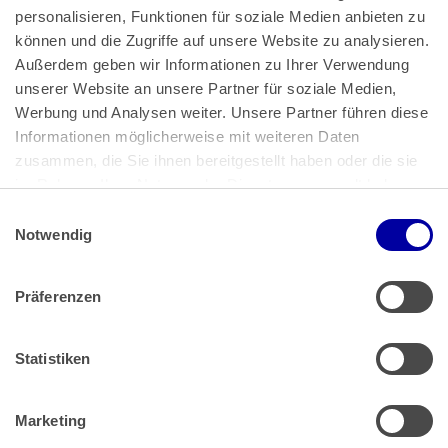
personalisieren, Funktionen für soziale Medien anbieten zu 
können und die Zugriffe auf unsere Website zu analysieren. 
Außerdem geben wir Informationen zu Ihrer Verwendung 
unserer Website an unsere Partner für soziale Medien, 
Bundeskanzlerplatz 2
Werbung und Analysen weiter. Unsere Partner führen diese 
53113 Bonn
Informationen möglicherweise mit weiteren Daten 
zusammen, die Sie ihnen bereitgestellt haben oder die sie 
Pressemitteilungen
AGB
|
im Rahmen Ihrer Nutzung der Dienste gesammelt haben.
Impressum
Datenschutz
|
Einwilligungsauswahl
Impressum
 | 
Datenschutz
Notwendig
Präferenzen
Zahlung & Versand
Rücksendungen/Widerrufsbelehrung
Muster Widerrufsformular (PDF)
Statistiken
Remissionsbedingungen für den Handel
Kündigungsformular
Marketing
Barrierefreiheit