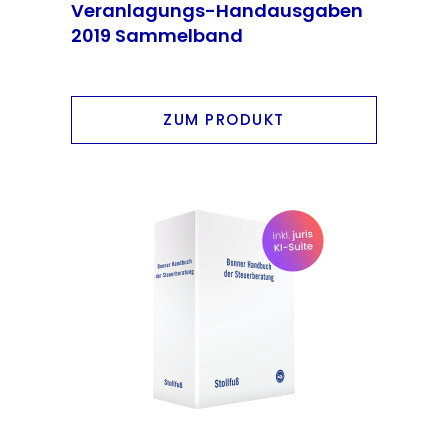
Rosenbaum; Oliver Sternkiker; Michael
Veranlagungs-Handausgaben
Vellen
2019 Sammelband
ZUM PRODUKT