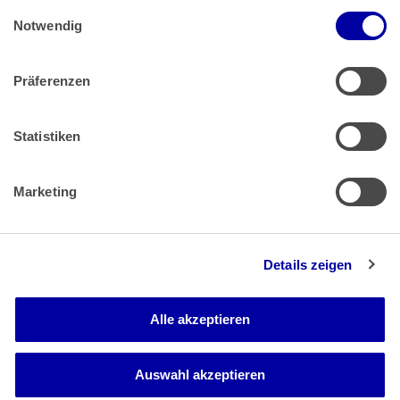
Einwilligungsauswahl
Impressum
 | 
Datenschutz
Notwendig
Präferenzen
Zahlung & Versand
Rücksendungen/Widerrufsbelehrung
Muster Widerrufsformular (PDF)
Statistiken
Remissionsbedingungen für den Handel
Kündigungsformular
Marketing
Barrierefreiheit
Details zeigen
Newsletter
Mediadaten
Alle akzeptieren
Media-Center
Auswahl akzeptieren