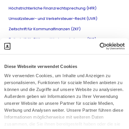
Höchstrichterliche Finanzrechtsprechung (HFR)
Umsatzsteuer- und Verkehrsteuer-Recht (UVR)
Zeitschrift für Kommunalfinanzen (ZKF)
Zeitschrift für Zölle und Verbrauchsteuern (ZfZ)
Diese Webseite verwendet Cookies
Wir verwenden Cookies, um Inhalte und Anzeigen zu 
personalisieren, Funktionen für soziale Medien anbieten zu 
können und die Zugriffe auf unsere Website zu analysieren. 
Außerdem geben wir Informationen zu Ihrer Verwendung 
unserer Website an unsere Partner für soziale Medien, 
Bundeskanzlerplatz 2
Werbung und Analysen weiter. Unsere Partner führen diese 
53113 Bonn
Informationen möglicherweise mit weiteren Daten 
zusammen, die Sie ihnen bereitgestellt haben oder die sie 
Pressemitteilungen
AGB
|