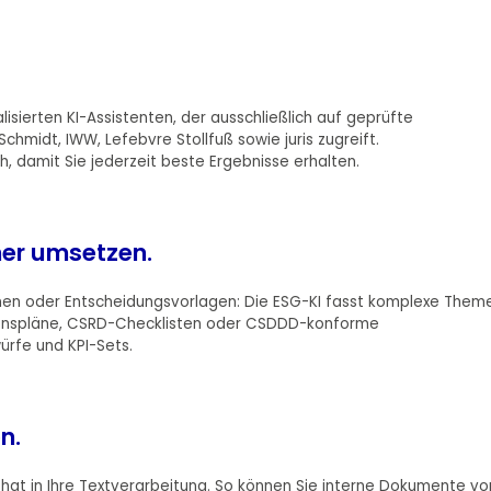
lisierten KI-Assistenten, der ausschließlich auf geprüfte
chmidt, IWW, Lefebvre Stollfuß sowie juris zugreift.
, damit Sie jederzeit beste Ergebnisse erhalten.
er umsetzen.
onen oder Entscheidungsvorlagen: Die ESG-KI fasst komplexe Them
ionspläne, CSRD-Checklisten oder CSDDD-konforme
ürfe und KPI-Sets.
n.
-Chat in Ihre Textverarbeitung. So können Sie interne Dokumente vo