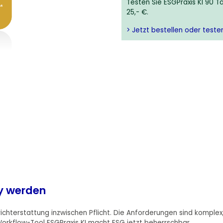
Testen Sie ESGPraxis KI 90 
25,- €.
> Jetzt bestellen oder teste
dy werden
ichterstattung inzwischen Pflicht. Die Anforderungen sind komplex
Workflow-Tool ESGPraxis KI macht ESG jetzt beherrschbar.