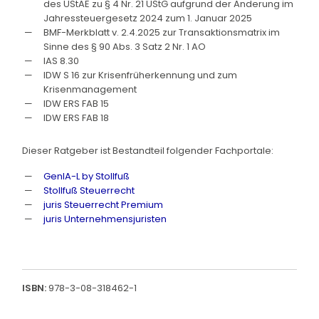
des UStAE zu § 4 Nr. 21 UStG aufgrund der Änderung im
Jahressteuergesetz 2024 zum 1. Januar 2025
BMF-Merkblatt v. 2.4.2025 zur Transaktionsmatrix im
Sinne des § 90 Abs. 3 Satz 2 Nr. 1 AO
IAS 8.30
IDW S 16 zur Krisenfrüherkennung und zum
Krisenmanagement
IDW ERS FAB 15
IDW ERS FAB 18
Dieser Ratgeber ist Bestandteil folgender Fachportale:
GenIA-L by Stollfuß
Stollfuß Steuerrecht
juris Steuerrecht Premium
juris Unternehmensjuristen
ISBN:
978-3-08-318462-1