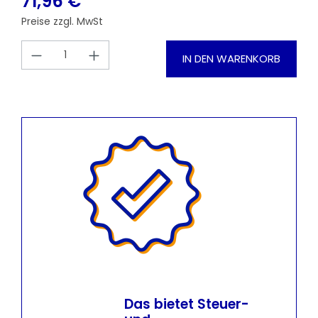
71,96 €
Preise zzgl. MwSt
Produkt Anzahl: Gib den gewünschten
IN DEN WARENKORB
Das bietet Steuer-