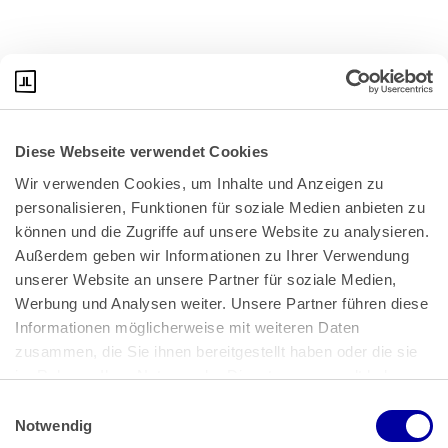
Diese Webseite verwendet Cookies
Wir verwenden Cookies, um Inhalte und Anzeigen zu 
personalisieren, Funktionen für soziale Medien anbieten zu 
können und die Zugriffe auf unsere Website zu analysieren. 
Außerdem geben wir Informationen zu Ihrer Verwendung 
unserer Website an unsere Partner für soziale Medien, 
Bundeskanzlerplatz 2
Werbung und Analysen weiter. Unsere Partner führen diese 
53113 Bonn
Informationen möglicherweise mit weiteren Daten 
zusammen, die Sie ihnen bereitgestellt haben oder die sie 
Pressemitteilungen
AGB
|
im Rahmen Ihrer Nutzung der Dienste gesammelt haben.
Impressum
Datenschutz
|
Einwilligungsauswahl
Impressum
 | 
Datenschutz
Notwendig