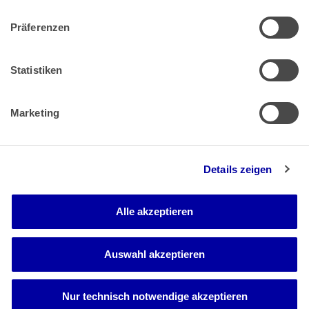
Präferenzen
Zahlung & Versand
Rücksendungen/Widerrufsbelehrung
Muster Widerrufsformular (PDF)
Statistiken
Remissionsbedingungen für den Handel
Kündigungsformular
Marketing
Barrierefreiheit
Details zeigen
Newsletter
Mediadaten
Alle akzeptieren
Media-Center
Auswahl akzeptieren
Nur technisch notwendige akzeptieren