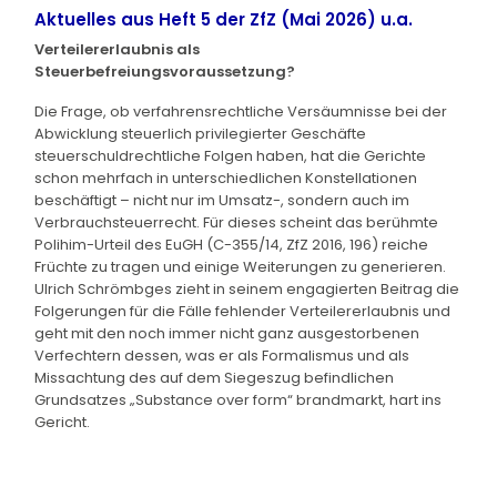
Aktuelles aus Heft 5 der ZfZ (Mai 2026) u.a.
Verteilererlaubnis als
Steuerbefreiungsvoraussetzung?
Die Frage, ob verfahrensrechtliche Versäumnisse bei der
Abwicklung steuerlich privilegierter Geschäfte
steuerschuldrechtliche Folgen haben, hat die Gerichte
schon mehrfach in unterschiedlichen Konstellationen
beschäftigt – nicht nur im Umsatz-, sondern auch im
Verbrauchsteuerrecht. Für dieses scheint das berühmte
Polihim-Urteil des EuGH (C-355/14, ZfZ 2016, 196) reiche
Früchte zu tragen und einige Weiterungen zu generieren.
Ulrich Schrömbges zieht in seinem engagierten Beitrag die
Folgerungen für die Fälle fehlender Verteilererlaubnis und
geht mit den noch immer nicht ganz ausgestorbenen
Verfechtern dessen, was er als Formalismus und als
Missachtung des auf dem Siegeszug befindlichen
Grundsatzes „Substance over form“ brandmarkt, hart ins
Gericht.