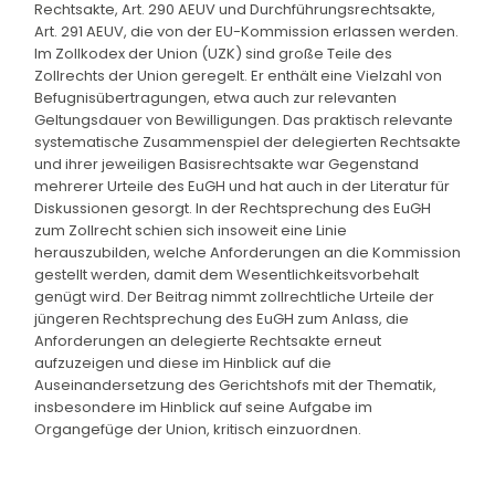
Rechtsakte, Art. 290 AEUV und Durchführungsrechtsakte,
Art. 291 AEUV, die von der EU-Kommission erlassen werden.
Im Zollkodex der Union (UZK) sind große Teile des
Zollrechts der Union geregelt. Er enthält eine Vielzahl von
Befugnisübertragungen, etwa auch zur relevanten
Geltungsdauer von Bewilligungen. Das praktisch relevante
systematische Zusammenspiel der delegierten Rechtsakte
und ihrer jeweiligen Basisrechtsakte war Gegenstand
mehrerer Urteile des EuGH und hat auch in der Literatur für
Diskussionen gesorgt. In der Rechtsprechung des EuGH
zum Zollrecht schien sich insoweit eine Linie
herauszubilden, welche Anforderungen an die Kommission
gestellt werden, damit dem Wesentlichkeitsvorbehalt
genügt wird. Der Beitrag nimmt zollrechtliche Urteile der
jüngeren Rechtsprechung des EuGH zum Anlass, die
Anforderungen an delegierte Rechtsakte erneut
aufzuzeigen und diese im Hinblick auf die
Auseinandersetzung des Gerichtshofs mit der Thematik,
insbesondere im Hinblick auf seine Aufgabe im
Organgefüge der Union, kritisch einzuordnen.