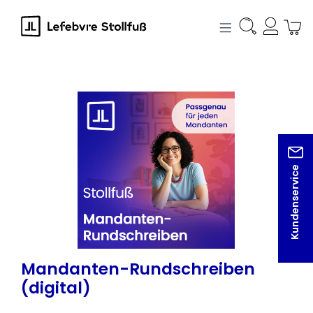
alt springen
Bildergalerie überspringen
Kundenservice
Mandanten-Rundschreiben
(digital)