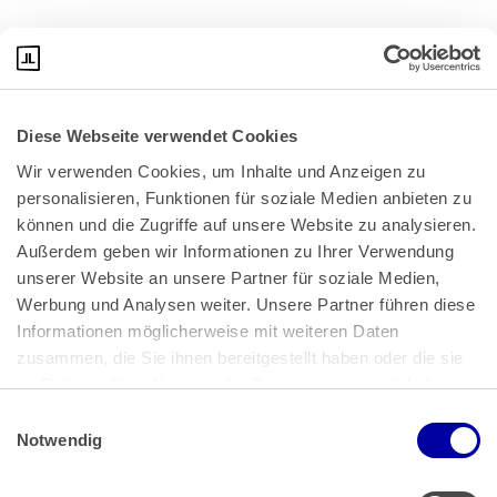
Diese Webseite verwendet Cookies
Wir verwenden Cookies, um Inhalte und Anzeigen zu 
personalisieren, Funktionen für soziale Medien anbieten zu 
können und die Zugriffe auf unsere Website zu analysieren. 
Außerdem geben wir Informationen zu Ihrer Verwendung 
unserer Website an unsere Partner für soziale Medien, 
Bundeskanzlerplatz 2
Werbung und Analysen weiter. Unsere Partner führen diese 
53113 Bonn
Informationen möglicherweise mit weiteren Daten 
zusammen, die Sie ihnen bereitgestellt haben oder die sie 
Pressemitteilungen
AGB
|
im Rahmen Ihrer Nutzung der Dienste gesammelt haben.
Impressum
Datenschutz
|
Einwilligungsauswahl
Impressum
 | 
Datenschutz
Notwendig