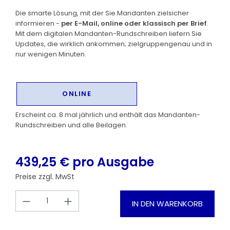
Die smarte Lösung, mit der Sie Mandanten zielsicher
informieren -
per E-Mail, online oder klassisch per Brief
.
Mit dem digitalen Mandanten-Rundschreiben liefern Sie
Updates, die wirklich ankommen; zielgruppengenau und in
nur wenigen Minuten.
ONLINE
Erscheint ca. 8 mal jährlich und enthält das Mandanten-
Rundschreiben und alle Beilagen.
439,25 € pro Ausgabe
Preise zzgl. MwSt
Produkt Anzahl: Gib den gewünschten
IN DEN WARENKORB