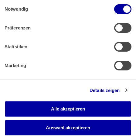
Einwilligungsauswahl
Impressum
 | 
Datenschutz
Notwendig
Präferenzen
Zahlung & Versand
Rücksendungen/Widerrufsbelehrung
Muster Widerrufsformular (PDF)
Statistiken
Remissionsbedingungen für den Handel
Kündigungsformular
Marketing
Barrierefreiheit
Details zeigen
Newsletter
Mediadaten
Alle akzeptieren
Media-Center
Auswahl akzeptieren