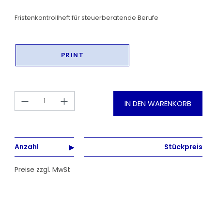
Fristenkontrollheft für steuerberatende Berufe
PRINT
Produkt Anzahl: Gib den gewünschten
IN DEN WARENKORB
Anzahl
Stückpreis
Preise zzgl. MwSt