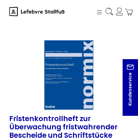
alt springen
Bildergalerie überspringen
Kundenservice
Fristenkontrollheft zur
Überwachung fristwahrender
Bescheide und Schriftstücke