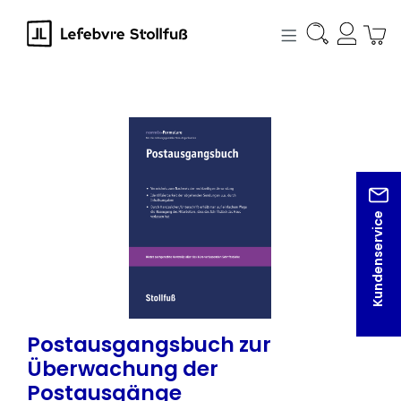
alt springen
Bildergalerie überspringen
Kundenservice
Postausgangsbuch zur
Überwachung der
Postausgänge