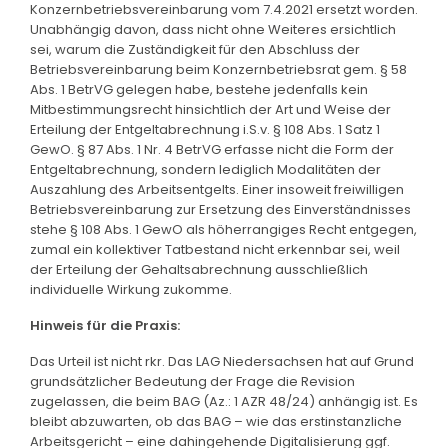
Konzernbetriebsvereinbarung vom 7.4.2021 ersetzt worden.
Unabhängig davon, dass nicht ohne Weiteres ersichtlich
sei, warum die Zuständigkeit für den Abschluss der
Betriebsvereinbarung beim Konzernbetriebsrat gem. § 58
Abs. 1 BetrVG gelegen habe, bestehe jedenfalls kein
Mitbestimmungsrecht hinsichtlich der Art und Weise der
Erteilung der Entgeltabrechnung i.S.v. § 108 Abs. 1 Satz 1
GewO. § 87 Abs. 1 Nr. 4 BetrVG erfasse nicht die Form der
Entgeltabrechnung, sondern lediglich Modalitäten der
Auszahlung des Arbeitsentgelts. Einer insoweit freiwilligen
Betriebsvereinbarung zur Ersetzung des Einverständnisses
stehe § 108 Abs. 1 GewO als höherrangiges Recht entgegen,
zumal ein kollektiver Tatbestand nicht erkennbar sei, weil
der Erteilung der Gehaltsabrechnung ausschließlich
individuelle Wirkung zukomme.
Hinweis für die Praxis:
Das Urteil ist nicht rkr. Das LAG Niedersachsen hat auf Grund
grundsätzlicher Bedeutung der Frage die Revision
zugelassen, die beim BAG (Az.: 1 AZR 48/24) anhängig ist. Es
bleibt abzuwarten, ob das BAG – wie das erstinstanzliche
Arbeitsgericht – eine dahingehende Digitalisierung ggf.