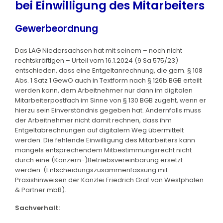
bei Einwilligung des Mitarbeiters
Gewerbeordnung
Das LAG Niedersachsen hat mit seinem – noch nicht
rechtskräftigen – Urteil vom 16.1.2024 (9 Sa 575/23)
entschieden, dass eine Entgeltanrechnung, die gem. § 108
Abs. 1 Satz 1 GewO auch in Textform nach § 126b BGB erteilt
werden kann, dem Arbeitnehmer nur dann im digitalen
Mitarbeiterpostfach im Sinne von § 130 BGB zugeht, wenn er
hierzu sein Einverständnis gegeben hat. Andernfalls muss
der Arbeitnehmer nicht damit rechnen, dass ihm
Entgeltabrechnungen auf digitalem Weg übermittelt
werden. Die fehlende Einwilligung des Mitarbeiters kann
mangels entsprechendem Mitbestimmungsrecht nicht
durch eine (Konzern-)Betriebsvereinbarung ersetzt
werden. (Entscheidungszusammenfassung mit
Praxishinweisen der Kanzlei Friedrich Graf von Westphalen
& Partner mbB).
Sachverhalt: