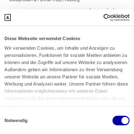
Quelle: LAG Sachsen, Urteil vom 17.3.2023 (4 Sa 133/22)
Diese Webseite verwendet Cookies
Wir verwenden Cookies, um Inhalte und Anzeigen zu 
personalisieren, Funktionen für soziale Medien anbieten zu 
können und die Zugriffe auf unsere Website zu analysieren. 
Außerdem geben wir Informationen zu Ihrer Verwendung 
unserer Website an unsere Partner für soziale Medien, 
Bundeskanzlerplatz 2
Werbung und Analysen weiter. Unsere Partner führen diese 
53113 Bonn
Informationen möglicherweise mit weiteren Daten 
zusammen, die Sie ihnen bereitgestellt haben oder die sie 
Pressemitteilungen
AGB
|
im Rahmen Ihrer Nutzung der Dienste gesammelt haben.
Impressum
Datenschutz
|
Einwilligungsauswahl
Impressum
 | 
Datenschutz
Notwendig