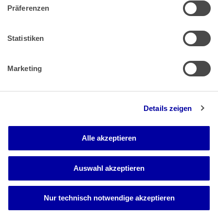
Präferenzen
Zahlung & Versand
Rücksendungen/Widerrufsbelehrung
Muster Widerrufsformular (PDF)
Statistiken
Remissionsbedingungen für den Handel
Kündigungsformular
Marketing
Barrierefreiheit
Details zeigen
Newsletter
Mediadaten
Alle akzeptieren
Media-Center
Auswahl akzeptieren
Nur technisch notwendige akzeptieren