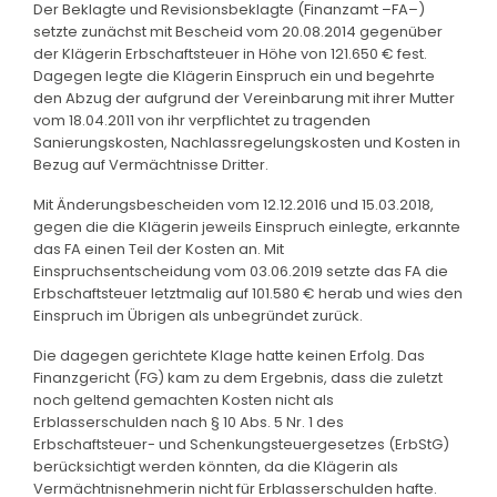
Der Beklagte und Revisionsbeklagte (Finanzamt –FA–)
setzte zunächst mit Bescheid vom 20.08.2014 gegenüber
der Klägerin Erbschaftsteuer in Höhe von 121.650 € fest.
Dagegen legte die Klägerin Einspruch ein und begehrte
den Abzug der aufgrund der Vereinbarung mit ihrer Mutter
vom 18.04.2011 von ihr verpflichtet zu tragenden
Sanierungskosten, Nachlassregelungskosten und Kosten in
Bezug auf Vermächtnisse Dritter.
Mit Änderungsbescheiden vom 12.12.2016 und 15.03.2018,
gegen die die Klägerin jeweils Einspruch einlegte, erkannte
das FA einen Teil der Kosten an. Mit
Einspruchsentscheidung vom 03.06.2019 setzte das FA die
Erbschaftsteuer letztmalig auf 101.580 € herab und wies den
Einspruch im Übrigen als unbegründet zurück.
Die dagegen gerichtete Klage hatte keinen Erfolg. Das
Finanzgericht (FG) kam zu dem Ergebnis, dass die zuletzt
noch geltend gemachten Kosten nicht als
Erblasserschulden nach § 10 Abs. 5 Nr. 1 des
Erbschaftsteuer- und Schenkungsteuergesetzes (ErbStG)
berücksichtigt werden könnten, da die Klägerin als
Vermächtnisnehmerin nicht für Erblasserschulden hafte.