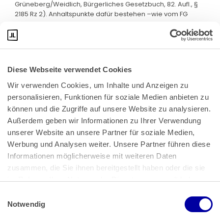
Grüneberg/Weidlich, Bürgerliches Gesetzbuch, 82. Aufl., §
2185 Rz 2). Anhaltspunkte dafür bestehen –wie vom FG
ausführlich begründet– nicht.
Diese Webseite verwendet Cookies
Wir verwenden Cookies, um Inhalte und Anzeigen zu 
personalisieren, Funktionen für soziale Medien anbieten zu 
können und die Zugriffe auf unsere Website zu analysieren. 
Außerdem geben wir Informationen zu Ihrer Verwendung 
unserer Website an unsere Partner für soziale Medien, 
Bundeskanzlerplatz 2
Werbung und Analysen weiter. Unsere Partner führen diese 
53113 Bonn
Informationen möglicherweise mit weiteren Daten 
zusammen, die Sie ihnen bereitgestellt haben oder die sie 
Pressemitteilungen
AGB
|
im Rahmen Ihrer Nutzung der Dienste gesammelt haben.
Impressum
Datenschutz
|
Einwilligungsauswahl
Impressum
 | 
Datenschutz
Notwendig