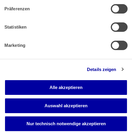
Präferenzen
Zahlung & Versand
Rücksendungen/Widerrufsbelehrung
Muster Widerrufsformular (PDF)
Statistiken
Remissionsbedingungen für den Handel
Kündigungsformular
Marketing
Barrierefreiheit
Details zeigen
Newsletter
Mediadaten
Alle akzeptieren
Media-Center
Auswahl akzeptieren
Nur technisch notwendige akzeptieren