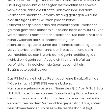
verpflichtet. Nach § 2318 Abs. 1 BGB kann der Erbe zwar die
Erfüllung eines ihm auferlegten Vermächtnisses soweit
verweigern, dass die Pflichtteilslast von ihm und dem
Vermächtnisnehmer verhältnismäßig getragen wird. Im
hier streitigen Erbfall wurden jedoch keine
Pflichtteilsansprüche nach der verstorbenen Erblasserin
geltend gemacht, sondern nur solche nach dem kurz zuvor
verstorbenen Ehemann der Erblasserin. Die bloße zeitliche
Nähe zwischen der Geltendmachung der
Pflichtteilsansprüche durch die Pflichtteilsberechtigten des
vorverstorbenen Ehemanns der Erblasserin und dem
vermächtnisweisen Erwerb der Klägerin rechtfertigt es
nicht, die Klägerin zum Ausgleich in einem Erbfall zu
verpflichten, in welchem sie überhaupt nicht als
Begünstigte beteiligt war.
Das FG hat schließlich zu Recht auch eine Ersatzpflicht der
Klägerin nach § 2185 BGB verneint, die zu
Nachlassregelungskosten im Sinne des § 10 Abs. 5 Nr. 3 Satz
1 ErbStG hätte führen können. Diese Ersatzpflicht scheidet
bei noch vor dem Erbfall durch den Erblasser veranlassten
Reparaturen an dem Vermächtnisgegenstand aus, sofern
kein abweichender Erblasserwille feststellbar ist (vgl.