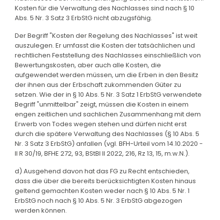
Kosten für die Verwaltung des Nachlasses sind nach § 10
Abs. 5 Nr. 3 Satz 3 ErbStG nicht abzugsfähig.
Der Begriff "Kosten der Regelung des Nachlasses" ist weit
auszulegen. Er umfasst die Kosten der tatsächlichen und
rechtlichen Feststellung des Nachlasses einschließlich von
Bewertungskosten, aber auch alle Kosten, die
aufgewendet werden müssen, um die Erben in den Besitz
der ihnen aus der Erbschaft zukommenden Güter zu
setzen. Wie der in § 10 Abs. 5 Nr. 3 Satz 1 ErbStG verwendete
Begriff "unmittelbar" zeigt, müssen die Kosten in einem
engen zeitlichen und sachlichen Zusammenhang mit dem
Erwerb von Todes wegen stehen und dürfen nicht erst
durch die spätere Verwaltung des Nachlasses (§ 10 Abs. 5
Nr. 3 Satz 3 ErbStG) anfallen (vgl. BFH-Urteil vom 14.10.2020 -
II R 30/19, BFHE 272, 93, BStBl II 2022, 216, Rz 13, 15, m.w.N.).
d) Ausgehend davon hat das FG zu Recht entschieden,
dass die über die bereits berücksichtigten Kosten hinaus
geltend gemachten Kosten weder nach § 10 Abs. 5 Nr. 1
ErbStG noch nach § 10 Abs. 5 Nr. 3 ErbStG abgezogen
werden können.