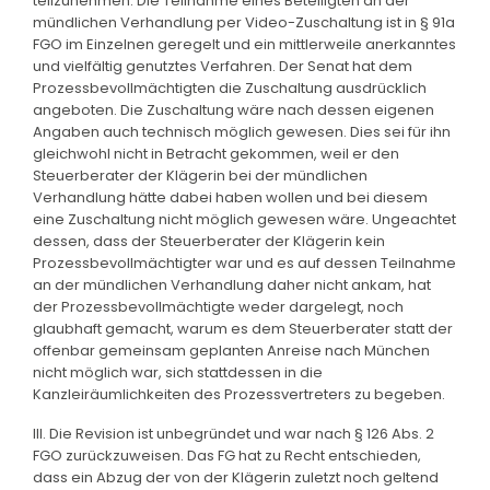
teilzunehmen. Die Teilnahme eines Beteiligten an der
mündlichen Verhandlung per Video-Zuschaltung ist in § 91a
FGO im Einzelnen geregelt und ein mittlerweile anerkanntes
und vielfältig genutztes Verfahren. Der Senat hat dem
Prozessbevollmächtigten die Zuschaltung ausdrücklich
angeboten. Die Zuschaltung wäre nach dessen eigenen
Angaben auch technisch möglich gewesen. Dies sei für ihn
gleichwohl nicht in Betracht gekommen, weil er den
Steuerberater der Klägerin bei der mündlichen
Verhandlung hätte dabei haben wollen und bei diesem
eine Zuschaltung nicht möglich gewesen wäre. Ungeachtet
dessen, dass der Steuerberater der Klägerin kein
Prozessbevollmächtigter war und es auf dessen Teilnahme
an der mündlichen Verhandlung daher nicht ankam, hat
der Prozessbevollmächtigte weder dargelegt, noch
glaubhaft gemacht, warum es dem Steuerberater statt der
offenbar gemeinsam geplanten Anreise nach München
nicht möglich war, sich stattdessen in die
Kanzleiräumlichkeiten des Prozessvertreters zu begeben.
III. Die Revision ist unbegründet und war nach § 126 Abs. 2
FGO zurückzuweisen. Das FG hat zu Recht entschieden,
dass ein Abzug der von der Klägerin zuletzt noch geltend