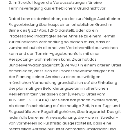
2. Im Streitfall lagen die Voraussetzungen für eine
Terminsverlegung aus erheblichem Grund nicht vor.
Dabei kann es dahinstehen, ob der kurzfristige Ausfall einer
Flugverbindung überhaupt einen erheblichen Grund im
Sinne des § 227 Abs. 1 ZPO darstellt, oder ob ein
Prozessbevollmächtigter seine Anreise zu einem Termin
zur mündlichen Verhandlung so planen muss, dass er
zumindest auf ein alternatives Verkehrsmittel ausweichen
kann und den Termin –gegebenenfalls mit einer
Verspätung– wahrnehmen kann. Zwar hat das
Bundesverwaltungsgericht (BVerwG) in einem älteren Urteil
entschieden, dass sich ein Prozessbevollmächtigter bei
der Planung seiner Anreise zu einer auswärtigen
mündlichen Verhandlung grundsätzlich auf die Einhaltung
der planmäßigen Beförderungszeiten in öffentlichen
Verkehrsmitteln verlassen darf (BVerwG-Urteil vom
10.12.1985 - 9 C 84.84). Der Senat hat jedoch Zweifel daran,
ob diese Entscheidung auf die heutige Zeit, in der Zug- und
Flugausfälle zum Regelfall gehören, übertragbar ist. Das gilt
jedenfalls bei einer Anreiseplanung, die –wie im Streitfall–
von vornherein so kurzfristig ausgestaltet ist, dass eine
rechtzeitige Anreise nur unter optimalen Umständen und