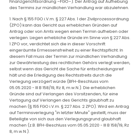
Finanzgerichtsordnung –FGO–). Der Antrag auf Aufhebung
des Termins zur mündlichen Verhandlung war abzulehnen.
1. Nach § 155 FGO i.V.m. § 227 Abs. 1 der Zivilprozessordnung
(ZPO) kann das Gericht aus erheblichen Gründen auf
Antrag oder von Amts wegen einen Termin aufheben oder
verlegen. Liegen erhebliche Gründe im Sinne von § 227 Abs.
1 ZPO vor, verdichtet sich die in dieser Vorschrift
eingeräumte Ermessensfreiheit zu einer Rechtspflicht. In
diesem Fall muss der Termin zur mündlichen Verhandlung
zur Gewährleistung des rechtlichen Gehörs verlegt werden,
selbst wenn das Gericht die Sache für entscheidungsreif
hält und die Erledigung des Rechtsstreits durch die
Verlegung verzögert würde (BFH-Beschluss vom
05.05.2020 - III B 158/19, Rz 8, m.w.N.). Die erheblichen
Gründe sind auf Verlangen des Vorsitzenden, für eine
Vertagung auf Verlangen des Gerichts glaubhaft zu
machen (§ 155 FGO i.V.m. § 227 Abs. 2 ZPO). Wird ein Antrag
auf Terminsverlegung "in letzter Minute" gestellt, muss der
Beteiligte von sich aus den Verlegungsgrund glaubhaft
machen (z.B. BFH-Beschluss vom 05.05.2020 - III B 158/19, Rz
8, m.w.N.).