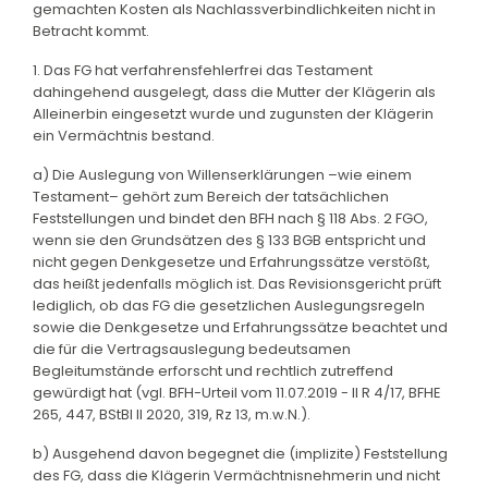
gemachten Kosten als Nachlassverbindlichkeiten nicht in
Betracht kommt.
1. Das FG hat verfahrensfehlerfrei das Testament
dahingehend ausgelegt, dass die Mutter der Klägerin als
Alleinerbin eingesetzt wurde und zugunsten der Klägerin
ein Vermächtnis bestand.
a) Die Auslegung von Willenserklärungen –wie einem
Testament– gehört zum Bereich der tatsächlichen
Feststellungen und bindet den BFH nach § 118 Abs. 2 FGO,
wenn sie den Grundsätzen des § 133 BGB entspricht und
nicht gegen Denkgesetze und Erfahrungssätze verstößt,
das heißt jedenfalls möglich ist. Das Revisionsgericht prüft
lediglich, ob das FG die gesetzlichen Auslegungsregeln
sowie die Denkgesetze und Erfahrungssätze beachtet und
die für die Vertragsauslegung bedeutsamen
Begleitumstände erforscht und rechtlich zutreffend
gewürdigt hat (vgl. BFH-Urteil vom 11.07.2019 - II R 4/17, BFHE
265, 447, BStBl II 2020, 319, Rz 13, m.w.N.).
b) Ausgehend davon begegnet die (implizite) Feststellung
des FG, dass die Klägerin Vermächtnisnehmerin und nicht