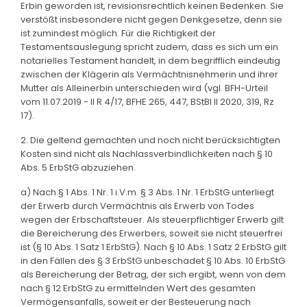
Erbin geworden ist, revisionsrechtlich keinen Bedenken. Sie
verstößt insbesondere nicht gegen Denkgesetze, denn sie
ist zumindest möglich. Für die Richtigkeit der
Testamentsauslegung spricht zudem, dass es sich um ein
notarielles Testament handelt, in dem begrifflich eindeutig
zwischen der Klägerin als Vermächtnisnehmerin und ihrer
Mutter als Alleinerbin unterschieden wird (vgl. BFH-Urteil
vom 11.07.2019 - II R 4/17, BFHE 265, 447, BStBl II 2020, 319, Rz
17).
2. Die geltend gemachten und noch nicht berücksichtigten
Kosten sind nicht als Nachlassverbindlichkeiten nach § 10
Abs. 5 ErbStG abzuziehen.
a) Nach § 1 Abs. 1 Nr. 1 i.V.m. § 3 Abs. 1 Nr. 1 ErbStG unterliegt
der Erwerb durch Vermächtnis als Erwerb von Todes
wegen der Erbschaftsteuer. Als steuerpflichtiger Erwerb gilt
die Bereicherung des Erwerbers, soweit sie nicht steuerfrei
ist (§ 10 Abs. 1 Satz 1 ErbStG). Nach § 10 Abs. 1 Satz 2 ErbStG gilt
in den Fällen des § 3 ErbStG unbeschadet § 10 Abs. 10 ErbStG
als Bereicherung der Betrag, der sich ergibt, wenn von dem
nach § 12 ErbStG zu ermittelnden Wert des gesamten
Vermögensanfalls, soweit er der Besteuerung nach