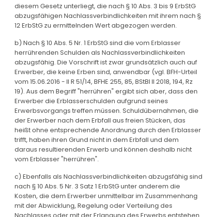
diesem Gesetz unterliegt, die nach § 10 Abs. 3 bis 9 ErbStG
abzugsfähigen Nachlassverbindlichkeiten mit ihrem nach §
12 ErbStG zu ermittelnden Wert abgezogen werden.
b) Nach § 10 Abs. 5 Nr. 1 ErbStG sind die vom Erblasser
herrührenden Schulden als Nachlassverbindlichkeiten
abzugsfähig. Die Vorschrift ist zwar grundsätzlich auch auf
Erwerber, die keine Erben sind, anwendbar (vgl. BFH-Urteil
vom 15.06.2016 - II R 51/14, BFHE 255, 85, BStBl II 2018, 194, Rz
19). Aus dem Begriff "herrühren" ergibt sich aber, dass den
Erwerber die Erblasserschulden aufgrund seines
Erwerbsvorgangs treffen müssen. Schuldübernahmen, die
der Erwerber nach dem Erbfall aus freien Stücken, das
heißt ohne entsprechende Anordnung durch den Erblasser
trifft, haben ihren Grund nicht in dem Erbfall und dem
daraus resultierenden Erwerb und können deshalb nicht
vom Erblasser "herrühren".
c) Ebenfalls als Nachlassverbindlichkeiten abzugsfähig sind
nach § 10 Abs. 5 Nr. 3 Satz 1 ErbStG unter anderem die
Kosten, die dem Erwerber unmittelbar im Zusammenhang
mit der Abwicklung, Regelung oder Verteilung des
Nachlasses oder mit der Erlangung des Erwerbs entstehen.