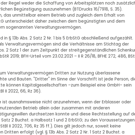
n der Regel weder die Schaffung von Arbeitsplätzen noch zusätzlic
erlichen Begünstigung auszunehmen (BTDrucks 16/7918, S. 35).
 das unmittelbar einem Betrieb und zugleich dem Erhalt von
 ErbStG unterscheidet daher zwischen dem begünstigten und dem
 dem sogenannten Verwaltungsvermögen.
n § 13b Abs. 2 Satz 2 Nr. 1 bis 5 ErbStG abschließend aufgezählt.
ls Verwaltungsvermögen sind die Verhältnisse am Stichtag der
 Abs. 2 Satz 1 der zum Zeitpunkt der streitgegenständlichen Schenk
StR 2019; BFH-Urteil vom 23.02.2021 – II R 26/18, BFHE 272, 486, BStB
en zum Verwaltungsvermögen Dritten zur Nutzung überlassene
e und Bauten. "Dritter" im Sinne der Vorschrift ist jede Person, di
itte können Kapitalgesellschaften –zum Beispiel eine GmbH– sein
l II 2022, 66, Rz 36).
te ist ausnahmsweise nicht anzunehmen, wenn der Erblasser oder
 nutzenden Betrieb allein oder zusammen mit anderen
tätigungswillen durchsetzen konnte und diese Rechtsstellung auf d
 1 Satz 2 Buchst. a Halbsatz 1 und 2 ErbStG; zu den Voraussetzungen
StBl II 2022, 706, Rz 35 ff.). Dies gilt jedoch nur, soweit keine
itten erfolgt (vgl. § 13b Abs. 2 Satz 2 Nr. 1 Satz 2 Buchst. a