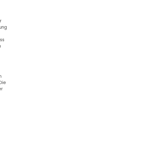
r
sung
ss
h
n
Die
er