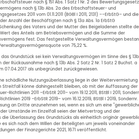
bschaftsteuer nach § 151 Abs. 1 Satz 1 Nr. 2 des Bewertungsgeset
ermögens nach § 13b Abs. 2a des Erbschaftsteuer- und
gesetzes 2011 vom 01.11.2011 (BGBl I 2011, 2131) ––ErbStG– und die
r Anzahl der Beschäftigten nach § 13a Abs. 1a ErbStG
e Schenkung des Vaters und der Mutter des Beigeladenen stellte de
 Wert des Anteils am Betriebsvermögen und die Summe der
svermögens fest. Das festgestellte Verwaltungsvermögen besta
 Verwaltungsvermögensquote von 75,22 %.
, das Grundstück sei kein Verwaltungsvermögen im Sinne des § 13b
en der Rückausnahme nach § 13b Abs. 2 Satz 2 Nr. 1 Satz 2 Buchst. a
m 07.04.2017 als unbegründet zurückgewiesen.
Eine schädliche Nutzungsüberlassung liege in der Weitervermietung
reitfall könne dahingestellt bleiben, ob mit der Auffassung der
r-Richtlinien 2011 –ErbStR 2011– vom 19.12.2011, BStBl I 2011, Sondern
ichtlinien 2019 –ErbStR 2019– vom 16.12.2019, BStBl I 2019, Sondernr.
ssung an Dritte anzunehmen sei, wenn es sich um eine "gewerblich
er Umstände im Einzelfall seien der Mietvertrag und der
 die Überlassung des Grundstücks als einheitlich originär gewerbli
 es sich nach dem Willen der Beteiligten um jeweils voneinander
dungen der Finanzgerichte 2021, 1671 veröffentlicht.