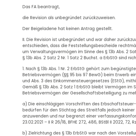
Das FA beantragt,
die Revision als unbegründet zurückzuweisen.
Der Beigeladene hat keinen Antrag gestellt.
II. Die Revision ist unbegründet und war daher zurückz
entschieden, dass die Feststellungsbescheide rechtmäß
um Verwaltungsvermögen im Sinne des § 13b Abs. 2 Sat
§ 13b Abs. 2 Satz 2 Nr. 1 Satz 2 Buchst. a ErbStG sind nicht
1. Nach § 13b Abs. 1 Nr. 2 ErbStG gehört zum begünstigt
Betriebsvermögen (§§ 95 bis 97 BewG) beim Erwerb eines 
und Abs. 3 des Einkommensteuergesetzes (EStG), mithin e
Gemäß § 13b Abs. 2 Satz 1 ErbStG bleibt Vermögen im 
Betriebsvermögen der Gesellschaftsbeteiligung zu me
a) Die einschlägigen Vorschriften des Erbschaftsteuer
bedürfen für den Stichtag des Streitfalls jedoch keine
anzuwenden und nur begrenzt einer verfassungskonfor
23.02.2021 – II R 26/18, BFHE 272, 486, BStBl II 2022, 72, Rz
b) Zielrichtung des § 13b ErbStG war nach den Vorstell