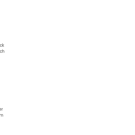
ck
ach
er
om