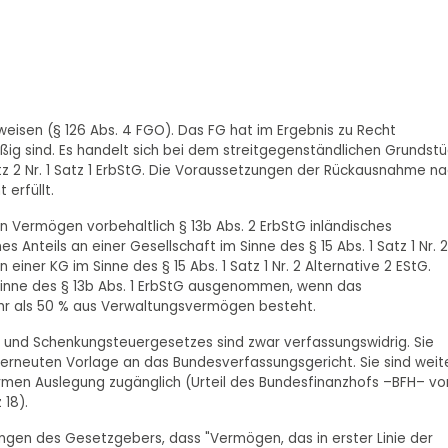
uweisen (§ 126 Abs. 4 FGO). Das FG hat im Ergebnis zu Recht
ig sind. Es handelt sich bei dem streitgegenständlichen Grundstü
z 2 Nr. 1 Satz 1 ErbStG. Die Voraussetzungen der Rückausnahme n
 erfüllt.
en Vermögen vorbehaltlich § 13b Abs. 2 ErbStG inländisches
Anteils an einer Gesellschaft im Sinne des § 15 Abs. 1 Satz 1 Nr. 2
iner KG im Sinne des § 15 Abs. 1 Satz 1 Nr. 2 Alternative 2 EStG.
Sinne des § 13b Abs. 1 ErbStG ausgenommen, wenn das
hr als 50 % aus Verwaltungsvermögen besteht.
- und Schenkungsteuergesetzes sind zwar verfassungswidrig. Sie
r erneuten Vorlage an das Bundesverfassungsgericht. Sie sind weit
men Auslegung zugänglich (Urteil des Bundesfinanzhofs –BFH– v
 18).
ungen des Gesetzgebers, dass "Vermögen, das in erster Linie der