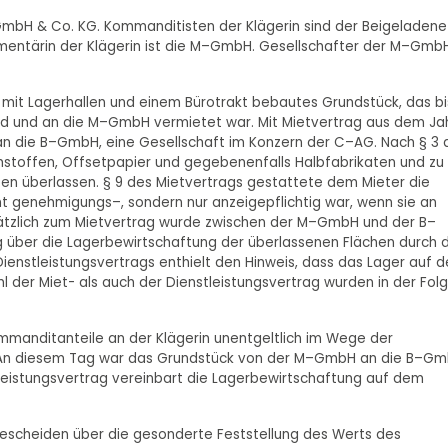
ne GmbH & Co. KG. Kommanditisten der Klägerin sind der Beigeladene
lementärin der Klägerin ist die M–GmbH. Gesellschafter der M–Gmb
 mit Lagerhallen und einem Bürotrakt bebautes Grundstück, das bi
and und an die M–GmbH vermietet war. Mit Mietvertrag aus dem Ja
 die B–GmbH, eine Gesellschaft im Konzern der C–AG. Nach § 3 
stoffen, Offsetpapier und gegebenenfalls Halbfabrikaten und zu
 überlassen. § 9 des Mietvertrags gestattete dem Mieter die
t genehmigungs–, sondern nur anzeigepflichtig war, wenn sie an
ätzlich zum Mietvertrag wurde zwischen der M–GmbH und der B–
 über die Lagerbewirtschaftung der überlassenen Flächen durch d
ienstleistungsvertrags enthielt den Hinweis, dass das Lager auf 
er Miet- als auch der Dienstleistungsvertrag wurden in der Fol
ommanditanteile an der Klägerin unentgeltlich im Wege der
An diesem Tag war das Grundstück von der M–GmbH an die B–G
eistungsvertrag vereinbart die Lagerbewirtschaftung auf dem
escheiden über die gesonderte Feststellung des Werts des