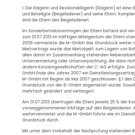
I. Die Klägerin und Revisionsklägerin (Klägerin) ist ei
und Beteiligte (Beigeladener) und seine Eltern. Komp
sind die Eltern des Beigeladenen.
Im Sonderbetriebsvermögen der Eltern befand sich ein
zum 01.07.2013 im hälftigen Miteigentum der Eltern st
2006 vermietete die M–GmbH das Grundstück weiter an
Mietvertrags wurde das Mietobjekt zum Lagern von Roh
allen damit im Zusammenhang stehenden Nebenarbeiten
Untervermietung oder Unterverpachtung, die dann nich
andere Konzerngesellschaften der C–AG erfolgte. Zus
GmbH Ende des Jahres 2007 ein Dienstleistungsvertrag
M–GmbH mit Beginn ab Mai 2007 geschlossen. § 1 des D
Grundstück von der B–GmbH angemietet wurde. Sowohl d
mehrfach geändert und verlängert.
Am 01.07.2013 übertrugen die Eltern jeweils 25 % der K
vorweggenommenen Erbfolge auf den Beigeladenen. 
weitervermietet und die M–GmbH führte wie im Dienstl
Grundstück durch.
Mit unter dem Vorbehalt der Nachprüfung stehenden B