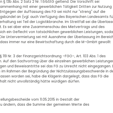
 § 13b Abs. 2 Satz 2 Nr. 1 ErbStG geltend. Die Vorschrift sei
ammenhang mit einer gewerblichen Tätigkeit Dritten zur Nutzung
ntgegen der Auffassung des FG sei nicht nur "streng" auf die
ngsbündel an (vgl. auch Verfügung des Bayerischen Landesamts fü
rhaltung sei Teil der Logistikbranche. Im Streitfall sei die Überlas
gt. Es sei aber eine Zusammenschau des Mietvertrags und des
ich ein Geflecht von tatsächlichen gewerblichen Leistungen, soda
. Die Untervermietung sei mit Ausnahme der Überlassung im Bereic
dass immer nur eine Bewirtschaftung durch die M–GmbH gewollt
 119 Nr. 3 der Finanzgerichtsordnung –FGO–, Art. 103 Abs. 1 des
 Auf den Sachvortrag über die einzelnen gewerblichen Leistunge
n und Beweisantritte sei das FG zu Unrecht nicht eingegangen. 
ts im Rahmen der Begründung der Nichtzulassungsbeschwerde in d
elassen worden sei, habe die Klägerin dargelegt, dass das FG die
alt nicht unvollständig hätte würdigen dürfen.
llungsbescheide vom 11.05.2015 in Gestalt der
zu ändern, dass die Summe der gemeinen Werte des