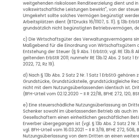
weitgehenden risikolosen Renditeerzielung dient und i
volkswirtschaftliche Leistungen bewirkt", von der steu
Umgekehrt sollte solches Vermögen begünstigt werden,
Arbeitsplätzen dient (BTDrucks 16/11107, S. 11). § 13b
grundsätzlich nicht begünstigten Betriebsvermögen,
c) Die Wirtschaftsgüter des Verwaltungsvermögens sind i
Maßgebend für die Einordnung von Wirtschaftsgütern a
Entstehung der Steuer (§ 9 Abs. 1 ErbStG; vgl. RE 13b.8
geltenden ErbStR 2011; nunmehr RE 13b.12 Abs. 2 Satz 1 Erb
2022, 72, Rz 19).
d) Nach § 13b Abs. 2 Satz 2 Nr. 1 Satz 1 ErbStG gehör
Grundstücke, Grundstücksteile, grundstücksgleiche Recht
nicht mit dem Nutzungsüberlassenden identisch ist. Dr
(BFH-Urteil vom 02.12.2020 – II R 22/18, BFHE 272, 120, BStB
e) Eine steuerschädliche Nutzungsüberlassung an Drit
Schenker sowohl im überlassenden Betrieb als auch im
Gesellschaftern einen einheitlichen geschäftlichen Be
Erwerber übergegangen ist (vgl. § 13b Abs. 2 Satz 2 Nr.
vgl. BFH-Urteil vom 16.03.2021 – II R 3/19, BFHE 272, 508, B
Nutzungsüberlassung von dem Dritten an einen weiteren Dr