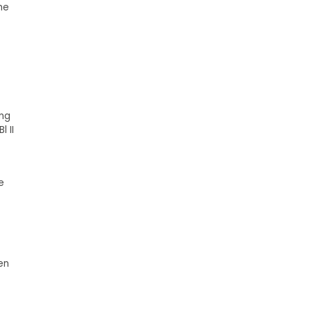
he
ung
l II
e
en