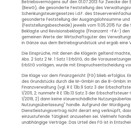
Betriebsvermögens auf den 01.07.2013 für Zwecke der Er
(BewG), die gesonderte Feststellung des Verwaltungsv
Schenkungsteuergesetzes i.d.F. des Steuervereinfachungs
gesonderte Feststellung der Ausgangslohnsumme und de
(Feststellungsbescheide) jeweils vom 11.05.2015 für di
Beklagte und Revisionsbeklagte (Finanzamt –FA–) den
gemeinen Werte der Wirtschaftsgüter des Verwaltung
in Gänze aus dem Betriebsgrundstück und ergab eine
Die Einsprüche, mit denen die Klägerin geltend machte
Abs. 2 Satz 2 Nr. 1 Satz 1 ErbStG, da die Voraussetzung
ErbStG vorlägen, wurde mit Einspruchsentscheidung vo
Die Klage vor dem Finanzgericht (FG) blieb erfolglos. 
des Grundstücks durch die M–GmbH an die B–GmbH. Im St
Finanzverwaltung (vgl. R E 13b.9 Satz 3 der Erbschaftsteue
1/2011, 2; nunmehr R E 13b.13 Satz 3 der Erbschaftsteuer-R
1/2019, 2) dann keine steuerschädliche Nutzungsüberla
Nutzungsüberlassung" handle. Aufgrund der Würdigung d
Dienstleistungsvertrag nicht derart eng verknüpft, dass
einzustufende Tätigkeit anzusehen sei. Vielmehr handle
unabhängige Verträge. Das Urteil des FG ist in Entschei