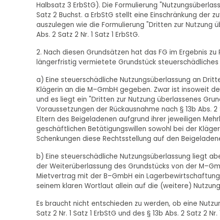
Halbsatz 3 ErbStG). Die Formulierung "Nutzungsüberlass
Satz 2 Buchst. a ErbStG stellt eine Einschränkung der
auszulegen wie die Formulierung "Dritten zur Nutzung 
Abs. 2 Satz 2 Nr. 1 Satz 1 ErbStG.
2. Nach diesen Grundsätzen hat das FG im Ergebnis z
längerfristig vermietete Grundstück steuerschädliche
a) Eine steuerschädliche Nutzungsüberlassung an Dritte
Klägerin an die M–GmbH gegeben. Zwar ist insoweit der G
und es liegt ein "Dritten zur Nutzung überlassenes Grun
Voraussetzungen der Rückausnahme nach § 13b Abs. 2 Satz
Eltern des Beigeladenen aufgrund ihrer jeweiligen Meh
geschäftlichen Betätigungswillen sowohl bei der Kläg
Schenkungen diese Rechtsstellung auf den Beigeladen
b) Eine steuerschädliche Nutzungsüberlassung liegt aber 
der Weiterüberlassung des Grundstücks von der M–Gmb
Mietvertrag mit der B–GmbH ein Lagerbewirtschaftungs
seinem klaren Wortlaut allein auf die (weitere) Nutzun
Es braucht nicht entschieden zu werden, ob eine Nutzun
Satz 2 Nr. 1 Satz 1 ErbStG und des § 13b Abs. 2 Satz 2 