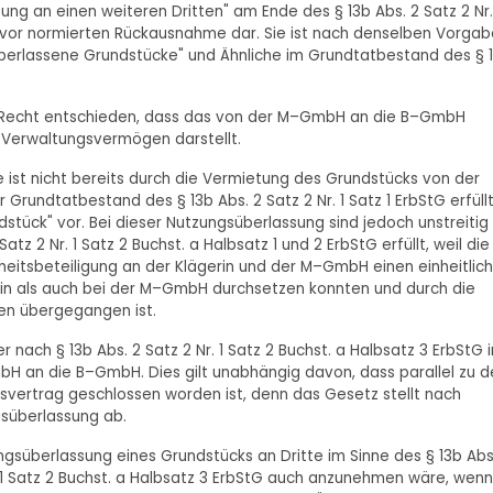
ung an einen weiteren Dritten" am Ende des § 13b Abs. 2 Satz 2 Nr.
 zuvor normierten Rückausnahme dar. Sie ist nach denselben Vorga
überlassene Grundstücke" und Ähnliche im Grundtatbestand des § 
u Recht entschieden, dass das von der M–GmbH an die B–GmbH
s Verwaltungsvermögen darstellt.
 ist nicht bereits durch die Vermietung des Grundstücks von der
rundtatbestand des § 13b Abs. 2 Satz 2 Nr. 1 Satz 1 ErbStG erfüll
dstück" vor. Bei dieser Nutzungsüberlassung sind jedoch unstreitig
 2 Nr. 1 Satz 2 Buchst. a Halbsatz 1 und 2 ErbStG erfüllt, weil die
rheitsbeteiligung an der Klägerin und der M–GmbH einen einheitlic
erin als auch bei der M–GmbH durchsetzen konnten und durch die
en übergegangen ist.
nach § 13b Abs. 2 Satz 2 Nr. 1 Satz 2 Buchst. a Halbsatz 3 ErbStG i
H an die B–GmbH. Dies gilt unabhängig davon, dass parallel zu 
vertrag geschlossen worden ist, denn das Gesetz stellt nach
gsüberlassung ab.
gsüberlassung eines Grundstücks an Dritte im Sinne des § 13b Abs
Nr. 1 Satz 2 Buchst. a Halbsatz 3 ErbStG auch anzunehmen wäre, wenn