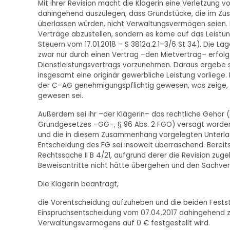
Mit ihrer Revision macht die Klägerin eine Verletzung von
dahingehend auszulegen, dass Grundstücke, die im Zus
überlassen würden, nicht Verwaltungsvermögen seien. E
Verträge abzustellen, sondern es käme auf das Leistu
Steuern vom 17.01.2018 – S 3812a.2.1–3/6 St 34). Die Lage
zwar nur durch einen Vertrag –den Mietvertrag– erfol
Dienstleistungsvertrags vorzunehmen. Daraus ergebe s
insgesamt eine originär gewerbliche Leistung vorliege
der C–AG genehmigungspflichtig gewesen, was zeige, 
gewesen sei.
Außerdem sei ihr –der Klägerin– das rechtliche Gehör (§
Grundgesetzes –GG–, § 96 Abs. 2 FGO) versagt worden.
und die in diesem Zusammenhang vorgelegten Unterlage
Entscheidung des FG sei insoweit überraschend. Berei
Rechtssache II B 4/21, aufgrund derer die Revision zug
Beweisantritte nicht hätte übergehen und den Sachverh
Die Klägerin beantragt,
die Vorentscheidung aufzuheben und die beiden Festste
Einspruchsentscheidung vom 07.04.2017 dahingehend 
Verwaltungsvermögens auf 0 € festgestellt wird.