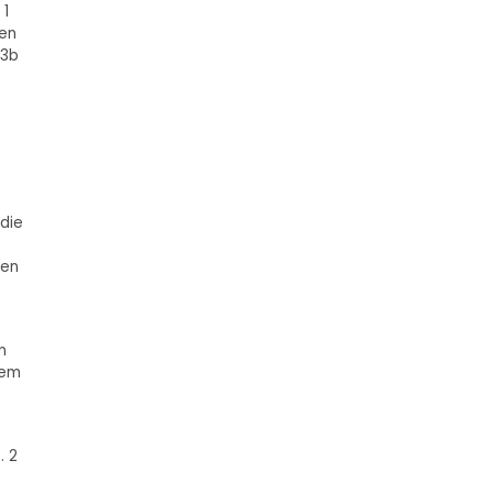
 1
ben
13b
t
 die
hen
n
dem
. 2