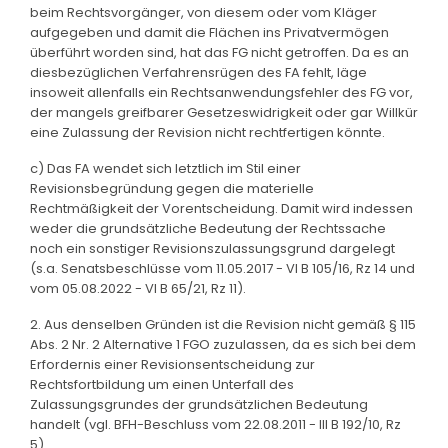
beim Rechtsvorgänger, von diesem oder vom Kläger
aufgegeben und damit die Flächen ins Privatvermögen
überführt worden sind, hat das FG nicht getroffen. Da es an
diesbezüglichen Verfahrensrügen des FA fehlt, läge
insoweit allenfalls ein Rechtsanwendungsfehler des FG vor,
der mangels greifbarer Gesetzeswidrigkeit oder gar Willkür
eine Zulassung der Revision nicht rechtfertigen könnte.
c) Das FA wendet sich letztlich im Stil einer
Revisionsbegründung gegen die materielle
Rechtmäßigkeit der Vorentscheidung. Damit wird indessen
weder die grundsätzliche Bedeutung der Rechtssache
noch ein sonstiger Revisionszulassungsgrund dargelegt
(s.a. Senatsbeschlüsse vom 11.05.2017 - VI B 105/16, Rz 14 und
vom 05.08.2022 - VI B 65/21, Rz 11).
2. Aus denselben Gründen ist die Revision nicht gemäß § 115
Abs. 2 Nr. 2 Alternative 1 FGO zuzulassen, da es sich bei dem
Erfordernis einer Revisionsentscheidung zur
Rechtsfortbildung um einen Unterfall des
Zulassungsgrundes der grundsätzlichen Bedeutung
handelt (vgl. BFH-Beschluss vom 22.08.2011 - III B 192/10, Rz
5).