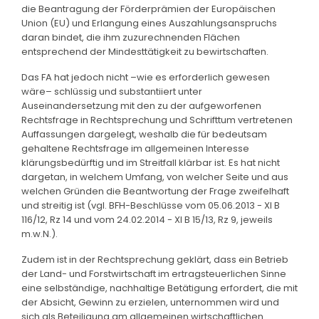
die Beantragung der Förderprämien der Europäischen
Union (EU) und Erlangung eines Auszahlungsanspruchs
daran bindet, die ihm zuzurechnenden Flächen
entsprechend der Mindesttätigkeit zu bewirtschaften.
Das FA hat jedoch nicht –wie es erforderlich gewesen
wäre– schlüssig und substantiiert unter
Auseinandersetzung mit den zu der aufgeworfenen
Rechtsfrage in Rechtsprechung und Schrifttum vertretenen
Auffassungen dargelegt, weshalb die für bedeutsam
gehaltene Rechtsfrage im allgemeinen Interesse
klärungsbedürftig und im Streitfall klärbar ist. Es hat nicht
dargetan, in welchem Umfang, von welcher Seite und aus
welchen Gründen die Beantwortung der Frage zweifelhaft
und streitig ist (vgl. BFH-Beschlüsse vom 05.06.2013 - XI B
116/12, Rz 14 und vom 24.02.2014 - XI B 15/13, Rz 9, jeweils
m.w.N.).
Zudem ist in der Rechtsprechung geklärt, dass ein Betrieb
der Land- und Forstwirtschaft im ertragsteuerlichen Sinne
eine selbständige, nachhaltige Betätigung erfordert, die mit
der Absicht, Gewinn zu erzielen, unternommen wird und
sich als Beteiligung am allgemeinen wirtschaftlichen