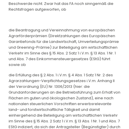
Beschwerde nicht. Zwar hat das FA noch sinngemäß die
Rechtsfragen aufgeworfen, ob
die Beantragung und Vereinnahmung von europäischen
Agrarförderprämien (Direktzahlungen des Europäischen
Garantiefonds für die Landwirtschaft, Umverteilungsprämie
und Greening-Prämie) zur Beteiligung am wirtschaftlichen
Verkehr im Sinne des § 15 Abs. 2 Satz 1 i.V.m. § 13 Abs. 1 Nr. 1
und Abs. 7 des Einkommensteuergesetzes (EStG) führt
sowie ob
die Erfüllung des § 2 Abs. 1 i.V.m. § 4 Abs. 1 Satz 1 Nr. 2 des
Agrarzahlungen-Verpflichtungsgesetzes i.V.m. Anhang II
der Verordnung (EU) Nr. 1306/2013 (hier: die
Grundanforderungen an die Betriebsführung zum Erhalt von
Flächen im guten und ökologischen Zustand), eine nach
nationalen steuerlichen Vorschriften erwerbsrelevante
land- und forstwirtschaftliche Tätigkeit und damit
einhergehend die Beteiligung am wirtschaftlichen Verkehr
im Sinne des § 15 Abs. 2 Satz 1 i.V.m. § 13 Abs. 1 Nr. 1 und Abs. 7
EStG indiziert, da sich der Antragsteller (Begünstigter) durch