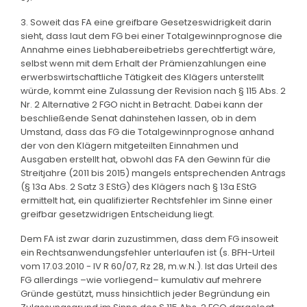
3. Soweit das FA eine greifbare Gesetzeswidrigkeit darin
sieht, dass laut dem FG bei einer Totalgewinnprognose die
Annahme eines Liebhabereibetriebs gerechtfertigt wäre,
selbst wenn mit dem Erhalt der Prämienzahlungen eine
erwerbswirtschaftliche Tätigkeit des Klägers unterstellt
würde, kommt eine Zulassung der Revision nach § 115 Abs. 2
Nr. 2 Alternative 2 FGO nicht in Betracht. Dabei kann der
beschließende Senat dahinstehen lassen, ob in dem
Umstand, dass das FG die Totalgewinnprognose anhand
der von den Klägern mitgeteilten Einnahmen und
Ausgaben erstellt hat, obwohl das FA den Gewinn für die
Streitjahre (2011 bis 2015) mangels entsprechenden Antrags
(§ 13a Abs. 2 Satz 3 EStG) des Klägers nach § 13a EStG
ermittelt hat, ein qualifizierter Rechtsfehler im Sinne einer
greifbar gesetzwidrigen Entscheidung liegt.
Dem FA ist zwar darin zuzustimmen, dass dem FG insoweit
ein Rechtsanwendungsfehler unterlaufen ist (s. BFH-Urteil
vom 17.03.2010 - IV R 60/07, Rz 28, m.w.N.). Ist das Urteil des
FG allerdings –wie vorliegend– kumulativ auf mehrere
Gründe gestützt, muss hinsichtlich jeder Begründung ein