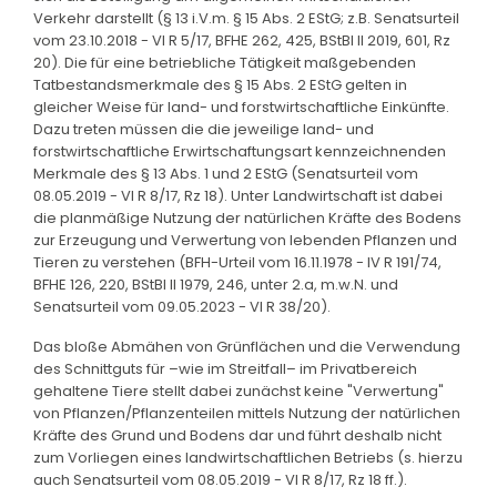
Verkehr darstellt (§ 13 i.V.m. § 15 Abs. 2 EStG; z.B. Senatsurteil
vom 23.10.2018 - VI R 5/17, BFHE 262, 425, BStBl II 2019, 601, Rz
20). Die für eine betriebliche Tätigkeit maßgebenden
Tatbestandsmerkmale des § 15 Abs. 2 EStG gelten in
gleicher Weise für land- und forstwirtschaftliche Einkünfte.
Dazu treten müssen die die jeweilige land- und
forstwirtschaftliche Erwirtschaftungsart kennzeichnenden
Merkmale des § 13 Abs. 1 und 2 EStG (Senatsurteil vom
08.05.2019 - VI R 8/17, Rz 18). Unter Landwirtschaft ist dabei
die planmäßige Nutzung der natürlichen Kräfte des Bodens
zur Erzeugung und Verwertung von lebenden Pflanzen und
Tieren zu verstehen (BFH-Urteil vom 16.11.1978 - IV R 191/74,
BFHE 126, 220, BStBl II 1979, 246, unter 2.a, m.w.N. und
Senatsurteil vom 09.05.2023 - VI R 38/20).
Das bloße Abmähen von Grünflächen und die Verwendung
des Schnittguts für –wie im Streitfall– im Privatbereich
gehaltene Tiere stellt dabei zunächst keine "Verwertung"
von Pflanzen/Pflanzenteilen mittels Nutzung der natürlichen
Kräfte des Grund und Bodens dar und führt deshalb nicht
zum Vorliegen eines landwirtschaftlichen Betriebs (s. hierzu
auch Senatsurteil vom 08.05.2019 - VI R 8/17, Rz 18 ff.).