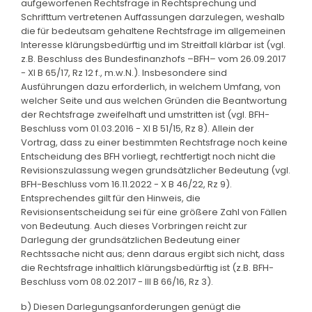
aufgeworfenen Rechtsfrage in Rechtsprechung und
Schrifttum vertretenen Auffassungen darzulegen, weshalb
die für bedeutsam gehaltene Rechtsfrage im allgemeinen
Interesse klärungsbedürftig und im Streitfall klärbar ist (vgl.
z.B. Beschluss des Bundesfinanzhofs –BFH– vom 26.09.2017
- XI B 65/17, Rz 12 f., m.w.N.). Insbesondere sind
Ausführungen dazu erforderlich, in welchem Umfang, von
welcher Seite und aus welchen Gründen die Beantwortung
der Rechtsfrage zweifelhaft und umstritten ist (vgl. BFH-
Beschluss vom 01.03.2016 - XI B 51/15, Rz 8). Allein der
Vortrag, dass zu einer bestimmten Rechtsfrage noch keine
Entscheidung des BFH vorliegt, rechtfertigt noch nicht die
Revisionszulassung wegen grundsätzlicher Bedeutung (vgl.
BFH-Beschluss vom 16.11.2022 - X B 46/22, Rz 9).
Entsprechendes gilt für den Hinweis, die
Revisionsentscheidung sei für eine größere Zahl von Fällen
von Bedeutung. Auch dieses Vorbringen reicht zur
Darlegung der grundsätzlichen Bedeutung einer
Rechtssache nicht aus; denn daraus ergibt sich nicht, dass
die Rechtsfrage inhaltlich klärungsbedürftig ist (z.B. BFH-
Beschluss vom 08.02.2017 - III B 66/16, Rz 3).
b) Diesen Darlegungsanforderungen genügt die