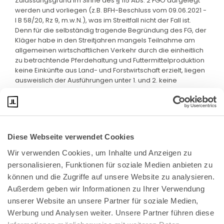
Zulassungsgrund im Sinne des § 115 Abs. 2 FGO dargelegt
werden und vorliegen (z.B. BFH-Beschluss vom 09.06.2021 -
I B 58/20, Rz 9, m.w.N.), was im Streitfall nicht der Fall ist.
Denn für die selbständig tragende Begründung des FG, der
Kläger habe in den Streitjahren mangels Teilnahme am
allgemeinen wirtschaftlichen Verkehr durch die einheitlich
zu betrachtende Pferdehaltung und Futtermittelproduktion
keine Einkünfte aus Land- und Forstwirtschaft erzielt, liegen
ausweislich der Ausführungen unter 1. und 2. keine
Zulassungsgründe vor.
Diese Webseite verwendet Cookies
Wir verwenden Cookies, um Inhalte und Anzeigen zu 
personalisieren, Funktionen für soziale Medien anbieten zu 
können und die Zugriffe auf unsere Website zu analysieren. 
Außerdem geben wir Informationen zu Ihrer Verwendung 
unserer Website an unsere Partner für soziale Medien, 
Bundeskanzlerplatz 2
Werbung und Analysen weiter. Unsere Partner führen diese 
53113 Bonn