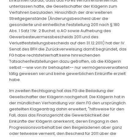
Einkünften darauf, dass das FG es verfahrensfehlerhaft
unterlassen hatte, die Gesellschafter der Klägerin zum
Verfahren beizuladen. Hinsichtlich der drei weiteren
Streitgegenstände (Änderungsbescheid über die
gesonderte und einheitliche Feststellung 2011 nach § 180
Abs. 1 Satz 1 Nr. 2 Buchst. a AO sowie Aufhebung des
Gewerbesteuermessbescheids 2011 und des
Verlustfeststellungsbescheids auf den 31.12.2011) hat der IV.
Senat des BFH die Zurückverweisung damit begründet, das
FG habe rechtsfehlerhaft keine hinreichenden
Tatsachenfeststellungen dazu getroffen, ob die Klägerin
selbst --wie von ihr behauptet-- nur vermögensverwaltend
tätig gewesen sei und keine gewerblichen Einkünfte erzielt
habe.
Im zweiten Rechtsgang hat das FG die Beiladung der
Gesellschafter der Klägerin nachgeholt. Die Klägerin hat in
der mündlichen Verhandlung vor dem FG den ursprünglich
gestellten Klageantrag dahin erweitert, "hilfsweise für den
Fall, dass das Finanzgericht die Gewerblichkeit der
Einkünfte der Klägerin anerkennt, deren Eingang in den
Progressionsvorbehalt bei den Beigeladenen aber ganz
oder teilweise verneint, den Bescheid für 2011 über die