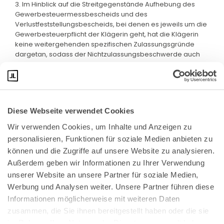
3. Im Hinblick auf die Streitgegenstände Aufhebung des
Gewerbesteuermessbescheids und des
Verlustfeststellungsbescheids, bei denen es jeweils um die
Gewerbesteuerpflicht der Klägerin geht, hat die Klägerin
keine weitergehenden spezifischen Zulassungsgründe
dargetan, sodass der Nichtzulassungsbeschwerde auch
insoweit kein Erfolg beschieden ist.
Diese Webseite verwendet Cookies
Wir verwenden Cookies, um Inhalte und Anzeigen zu 
personalisieren, Funktionen für soziale Medien anbieten zu 
können und die Zugriffe auf unsere Website zu analysieren. 
Außerdem geben wir Informationen zu Ihrer Verwendung 
unserer Website an unsere Partner für soziale Medien, 
Bundeskanzlerplatz 2
Werbung und Analysen weiter. Unsere Partner führen diese 
53113 Bonn
Informationen möglicherweise mit weiteren Daten 
zusammen, die Sie ihnen bereitgestellt haben oder die sie 
Pressemitteilungen
AGB
|
im Rahmen Ihrer Nutzung der Dienste gesammelt haben.
Impressum
Datenschutz