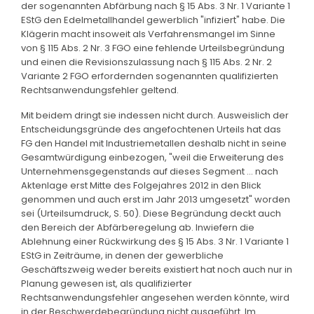
der sogenannten Abfärbung nach § 15 Abs. 3 Nr. 1 Variante 1
EStG den Edelmetallhandel gewerblich "infiziert" habe. Die
Klägerin macht insoweit als Verfahrensmangel im Sinne
von § 115 Abs. 2 Nr. 3 FGO eine fehlende Urteilsbegründung
und einen die Revisionszulassung nach § 115 Abs. 2 Nr. 2
Variante 2 FGO erfordernden sogenannten qualifizierten
Rechtsanwendungsfehler geltend.
Mit beidem dringt sie indessen nicht durch. Ausweislich der
Entscheidungsgründe des angefochtenen Urteils hat das
FG den Handel mit Industriemetallen deshalb nicht in seine
Gesamtwürdigung einbezogen, "weil die Erweiterung des
Unternehmensgegenstands auf dieses Segment ... nach
Aktenlage erst Mitte des Folgejahres 2012 in den Blick
genommen und auch erst im Jahr 2013 umgesetzt" worden
sei (Urteilsumdruck, S. 50). Diese Begründung deckt auch
den Bereich der Abfärberegelung ab. Inwiefern die
Ablehnung einer Rückwirkung des § 15 Abs. 3 Nr. 1 Variante 1
EStG in Zeiträume, in denen der gewerbliche
Geschäftszweig weder bereits existiert hat noch auch nur in
Planung gewesen ist, als qualifizierter
Rechtsanwendungsfehler angesehen werden könnte, wird
in der Beschwerdebegründung nicht ausgeführt. Im