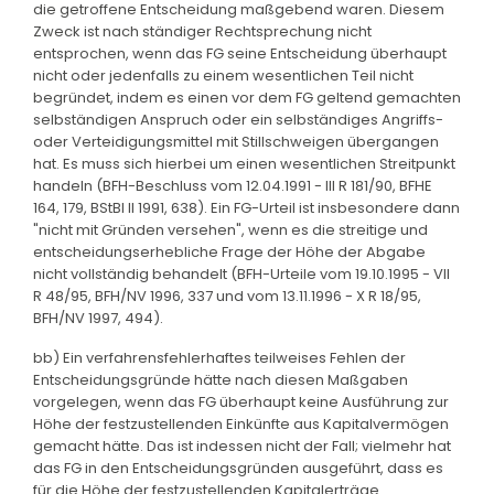
die getroffene Entscheidung maßgebend waren. Diesem
Zweck ist nach ständiger Rechtsprechung nicht
entsprochen, wenn das FG seine Entscheidung überhaupt
nicht oder jedenfalls zu einem wesentlichen Teil nicht
begründet, indem es einen vor dem FG geltend gemachten
selbständigen Anspruch oder ein selbständiges Angriffs-
oder Verteidigungsmittel mit Stillschweigen übergangen
hat. Es muss sich hierbei um einen wesentlichen Streitpunkt
handeln (BFH-Beschluss vom 12.04.1991 - III R 181/90, BFHE
164, 179, BStBl II 1991, 638). Ein FG-Urteil ist insbesondere dann
"nicht mit Gründen versehen", wenn es die streitige und
entscheidungserhebliche Frage der Höhe der Abgabe
nicht vollständig behandelt (BFH-Urteile vom 19.10.1995 - VII
R 48/95, BFH/NV 1996, 337 und vom 13.11.1996 - X R 18/95,
BFH/NV 1997, 494).
bb) Ein verfahrensfehlerhaftes teilweises Fehlen der
Entscheidungsgründe hätte nach diesen Maßgaben
vorgelegen, wenn das FG überhaupt keine Ausführung zur
Höhe der festzustellenden Einkünfte aus Kapitalvermögen
gemacht hätte. Das ist indessen nicht der Fall; vielmehr hat
das FG in den Entscheidungsgründen ausgeführt, dass es
für die Höhe der festzustellenden Kapitalerträge