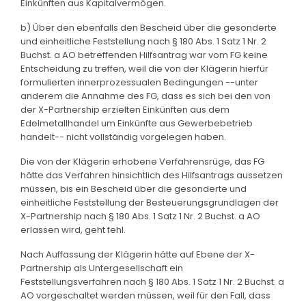
Einkünften aus Kapitalvermögen.
b) Über den ebenfalls den Bescheid über die gesonderte
und einheitliche Feststellung nach § 180 Abs. 1 Satz 1 Nr. 2
Buchst. a AO betreffenden Hilfsantrag war vom FG keine
Entscheidung zu treffen, weil die von der Klägerin hierfür
formulierten innerprozessualen Bedingungen --unter
anderem die Annahme des FG, dass es sich bei den von
der X-Partnership erzielten Einkünften aus dem
Edelmetallhandel um Einkünfte aus Gewerbebetrieb
handelt-- nicht vollständig vorgelegen haben.
Die von der Klägerin erhobene Verfahrensrüge, das FG
hätte das Verfahren hinsichtlich des Hilfsantrags aussetzen
müssen, bis ein Bescheid über die gesonderte und
einheitliche Feststellung der Besteuerungsgrundlagen der
X-Partnership nach § 180 Abs. 1 Satz 1 Nr. 2 Buchst. a AO
erlassen wird, geht fehl.
Nach Auffassung der Klägerin hätte auf Ebene der X-
Partnership als Untergesellschaft ein
Feststellungsverfahren nach § 180 Abs. 1 Satz 1 Nr. 2 Buchst. a
AO vorgeschaltet werden müssen, weil für den Fall, dass