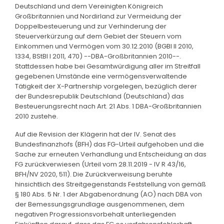
Deutschland und dem Vereinigten Königreich
Großbritannien und Nordirland zur Vermeidung der
Doppelbesteuerung und zur Verhinderung der
Steuerverkürzung auf dem Gebiet der Steuern vom
Einkommen und Vermögen vom 30.12.2010 (BGBl II 2010,
1334, BStBl I 2011, 470) --DBA-Großbritannien 2010--.
Stattdessen habe bei Gesamtwürdigung aller im Streitfall
gegebenen Umstände eine vermögensverwaltende
Tätigkeit der X-Partnership vorgelegen, bezüglich derer
der Bundesrepublik Deutschland (Deutschland) das
Besteuerungsrecht nach Art. 21 Abs. 1 DBA-Großbritannien
2010 zustehe.
Auf die Revision der Klägerin hat der IV. Senat des
Bundesfinanzhofs (BFH) das FG-Urteil aufgehoben und die
Sache zur erneuten Verhandlung und Entscheidung an das
FG zurückverwiesen (Urteil vom 28.11.2019 - IV R 43/16,
BFH/NV 2020, 511). Die Zurückverweisung beruhte
hinsichtlich des Streitgegenstands Feststellung von gemäß
§ 180 Abs. 5 Nr. 1 der Abgabenordnung (AO) nach DBA von
der Bemessungsgrundlage ausgenommenen, dem
negativen Progressionsvorbehalt unterliegenden