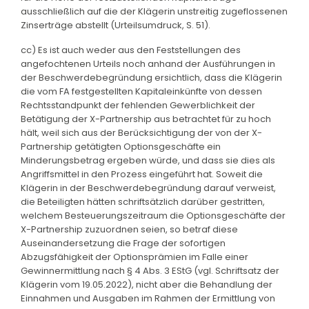
ausschließlich auf die der Klägerin unstreitig zugeflossenen
Zinserträge abstellt (Urteilsumdruck, S. 51).
cc) Es ist auch weder aus den Feststellungen des
angefochtenen Urteils noch anhand der Ausführungen in
der Beschwerdebegründung ersichtlich, dass die Klägerin
die vom FA festgestellten Kapitaleinkünfte von dessen
Rechtsstandpunkt der fehlenden Gewerblichkeit der
Betätigung der X-Partnership aus betrachtet für zu hoch
hält, weil sich aus der Berücksichtigung der von der X-
Partnership getätigten Optionsgeschäfte ein
Minderungsbetrag ergeben würde, und dass sie dies als
Angriffsmittel in den Prozess eingeführt hat. Soweit die
Klägerin in der Beschwerdebegründung darauf verweist,
die Beteiligten hätten schriftsätzlich darüber gestritten,
welchem Besteuerungszeitraum die Optionsgeschäfte der
X-Partnership zuzuordnen seien, so betraf diese
Auseinandersetzung die Frage der sofortigen
Abzugsfähigkeit der Optionsprämien im Falle einer
Gewinnermittlung nach § 4 Abs. 3 EStG (vgl. Schriftsatz der
Klägerin vom 19.05.2022), nicht aber die Behandlung der
Einnahmen und Ausgaben im Rahmen der Ermittlung von