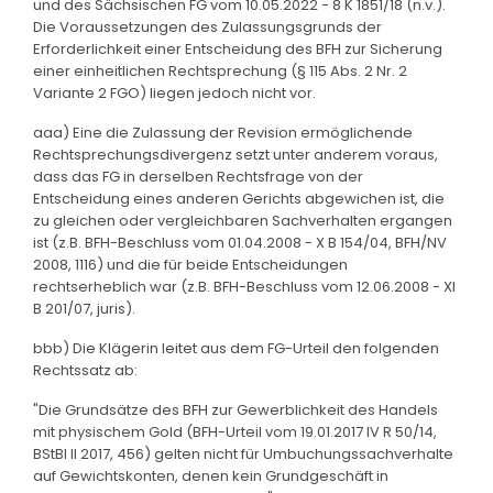
und des Sächsischen FG vom 10.05.2022 - 8 K 1851/18 (n.v.).
Die Voraussetzungen des Zulassungsgrunds der
Erforderlichkeit einer Entscheidung des BFH zur Sicherung
einer einheitlichen Rechtsprechung (§ 115 Abs. 2 Nr. 2
Variante 2 FGO) liegen jedoch nicht vor.
aaa) Eine die Zulassung der Revision ermöglichende
Rechtsprechungsdivergenz setzt unter anderem voraus,
dass das FG in derselben Rechtsfrage von der
Entscheidung eines anderen Gerichts abgewichen ist, die
zu gleichen oder vergleichbaren Sachverhalten ergangen
ist (z.B. BFH-Beschluss vom 01.04.2008 - X B 154/04, BFH/NV
2008, 1116) und die für beide Entscheidungen
rechtserheblich war (z.B. BFH-Beschluss vom 12.06.2008 - XI
B 201/07, juris).
bbb) Die Klägerin leitet aus dem FG-Urteil den folgenden
Rechtssatz ab:
"Die Grundsätze des BFH zur Gewerblichkeit des Handels
mit physischem Gold (BFH-Urteil vom 19.01.2017 IV R 50/14,
BStBl II 2017, 456) gelten nicht für Umbuchungssachverhalte
auf Gewichtskonten, denen kein Grundgeschäft in