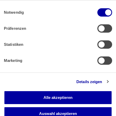
|
Einwilligungsauswahl
Impressum
 | 
Datenschutz
Notwendig
Präferenzen
Zahlung & Versand
Rücksendungen/Widerrufsbelehrung
Muster Widerrufsformular (PDF)
Statistiken
Remissionsbedingungen für den Handel
Kündigungsformular
Marketing
Barrierefreiheit
Details zeigen
Newsletter
Mediadaten
Alle akzeptieren
Media-Center
Auswahl akzeptieren