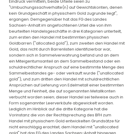
Eindruck vermitteln, beide Urteile seien zu
"Umbuchungssachverhalte(n) auf Gewichtskonten, denen
kein Grundgeschäft in physischem Gold zugrunde liegt",
ergangen. Demgegenüber hat das FG des Landes
Sachsen-Anhalt im angefochtenen Urteil die von ihm
beurteilten Handelsgeschäfte in drei Kategorien unterteilt,
zum ersten den Handel mit bestimmten physischen
Goldbarren ("allocated gold"), zum zweiten den Handel mit
Gold, das nicht durch Barrenlisten identifizierbar war,
sondern sich in Sammelverwahrung befand und an dem
ein Miteigentumsanteil an dem Sammelbestand oder ein
schuldrechtlicher Anspruch auf eine bestimmte Menge des
Sammelbestandes ge- oder verkauft wurde ("unallocated
gold"), und zum dritten den Handel mit schuldrechtlichen
Ansprüchen auf Lieferung von Edelmetall einer bestimmten
Menge und Feinheit, die auf sogenannten Metallkonten
verbucht worden seien; dieser Handel sei teilweise auch in
Form sogenannter Leerverkäufe abgewickelt worden.
Lediglich im Hinblick auf die dritte Kategorie hat die
Vorinstanz die von der Rechtsprechung des BFH zum
Handel mit physischem Gold entwickelten Grundsätze für
nicht einschlägig erachtet; dem Handel mit "unallocated
gold" hat das FG des Landes Sachsen-Anhalt hingegen