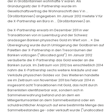
der in Großbritannien wohnhafte V waren. Als
Gründungssitz der X-Partnership wurde im
Gesellschaftsvertrag die Wohnanschrift des V in ...
(Großbritannien) angegeben. Im Januar 2012 mietete V für
die X-Partnership ein Büro in ... (Großbritannien) an.
Die X-Partnership erwarb im Dezember 2011 in vier
Transaktionen von in Luxemburg und der Schweiz
ansässigen Banken physisches Gold im Wert von ... ¤. Die
Übereignung wurde durch Umlagerung der Goldbarren auf
Paletten der X-Partnership in den Tresorräumen der
Banken vollzogen ("allocated gold"). Im Januar 2012
veräußerte die X-Partnership das Gold wieder an die
Banken zurück. Im Zeitraum von 2012 bis einschließlich 2014
nahm die X-Partnership sechs weitere Ankäufe und vier
Verkäufe physischen Goldes vor. Des Weiteren handelte
sie im Zeitraum von November 2011 bis Februar 2014 in
insgesamt acht Transaktionen mit Gold, das nicht durch
Barrenlisten identifizierbar war, sondern sich in
Sammelverwahrung befand und an dem ein
Miteigentumsanteil an dem Sammelbestand oder ein
schuldrechtlicher Anspruch auf eine bestimmte Menge des
Sammelbestandes ge- oder verkauft wurde ("unallocated