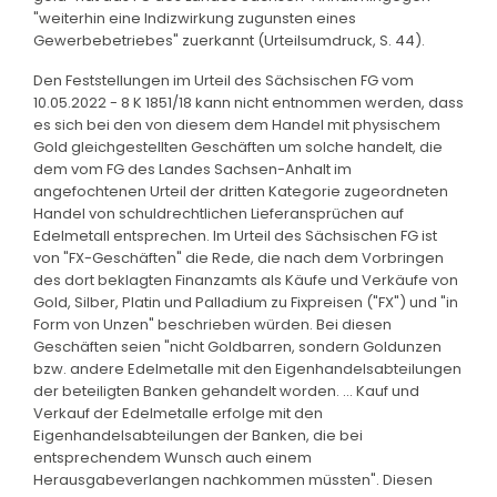
"weiterhin eine Indizwirkung zugunsten eines
Gewerbebetriebes" zuerkannt (Urteilsumdruck, S. 44).
Den Feststellungen im Urteil des Sächsischen FG vom
10.05.2022 - 8 K 1851/18 kann nicht entnommen werden, dass
es sich bei den von diesem dem Handel mit physischem
Gold gleichgestellten Geschäften um solche handelt, die
dem vom FG des Landes Sachsen-Anhalt im
angefochtenen Urteil der dritten Kategorie zugeordneten
Handel von schuldrechtlichen Lieferansprüchen auf
Edelmetall entsprechen. Im Urteil des Sächsischen FG ist
von "FX-Geschäften" die Rede, die nach dem Vorbringen
des dort beklagten Finanzamts als Käufe und Verkäufe von
Gold, Silber, Platin und Palladium zu Fixpreisen ("FX") und "in
Form von Unzen" beschrieben würden. Bei diesen
Geschäften seien "nicht Goldbarren, sondern Goldunzen
bzw. andere Edelmetalle mit den Eigenhandelsabteilungen
der beteiligten Banken gehandelt worden. ... Kauf und
Verkauf der Edelmetalle erfolge mit den
Eigenhandelsabteilungen der Banken, die bei
entsprechendem Wunsch auch einem
Herausgabeverlangen nachkommen müssten". Diesen