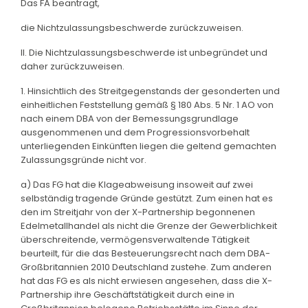
Das FA beantragt,
die Nichtzulassungsbeschwerde zurückzuweisen.
II. Die Nichtzulassungsbeschwerde ist unbegründet und
daher zurückzuweisen.
1. Hinsichtlich des Streitgegenstands der gesonderten und
einheitlichen Feststellung gemäß § 180 Abs. 5 Nr. 1 AO von
nach einem DBA von der Bemessungsgrundlage
ausgenommenen und dem Progressionsvorbehalt
unterliegenden Einkünften liegen die geltend gemachten
Zulassungsgründe nicht vor.
a) Das FG hat die Klageabweisung insoweit auf zwei
selbständig tragende Gründe gestützt. Zum einen hat es
den im Streitjahr von der X-Partnership begonnenen
Edelmetallhandel als nicht die Grenze der Gewerblichkeit
überschreitende, vermögensverwaltende Tätigkeit
beurteilt, für die das Besteuerungsrecht nach dem DBA-
Großbritannien 2010 Deutschland zustehe. Zum anderen
hat das FG es als nicht erwiesen angesehen, dass die X-
Partnership ihre Geschäftstätigkeit durch eine in