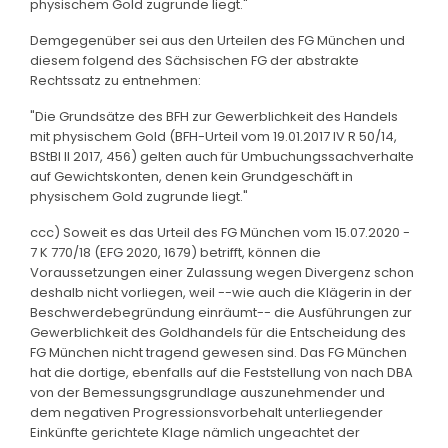
physischem Gold zugrunde liegt."
Demgegenüber sei aus den Urteilen des FG München und
diesem folgend des Sächsischen FG der abstrakte
Rechtssatz zu entnehmen:
"Die Grundsätze des BFH zur Gewerblichkeit des Handels
mit physischem Gold (BFH-Urteil vom 19.01.2017 IV R 50/14,
BStBl II 2017, 456) gelten auch für Umbuchungssachverhalte
auf Gewichtskonten, denen kein Grundgeschäft in
physischem Gold zugrunde liegt."
ccc) Soweit es das Urteil des FG München vom 15.07.2020 -
7 K 770/18 (EFG 2020, 1679) betrifft, können die
Voraussetzungen einer Zulassung wegen Divergenz schon
deshalb nicht vorliegen, weil --wie auch die Klägerin in der
Beschwerdebegründung einräumt-- die Ausführungen zur
Gewerblichkeit des Goldhandels für die Entscheidung des
FG München nicht tragend gewesen sind. Das FG München
hat die dortige, ebenfalls auf die Feststellung von nach DBA
von der Bemessungsgrundlage auszunehmender und
dem negativen Progressionsvorbehalt unterliegender
Einkünfte gerichtete Klage nämlich ungeachtet der