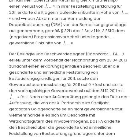
Einnahmen-Überschuss-Rechnung der X-Partnership)
einen Verlust von ./. ... ¤. In ihrer Feststellungserklärung für
2011 erklärte die Klägerin laufende Einkünfte in Höhe von ./. ...
¤ und --nach Abkommen zur Vermeidung der
Doppelbesteuerung (DBA) von der Bemessungsgrundlage
ausgenommene, gemäß § 32b Abs. 1 Satz 1 Nr. 3 EStG dem
(negativen) Progressionsvorbehalt unterliegende--
gewerbliche Einkünfte von ./. ... ¤.
Der Beklagte und Beschwerdegegner (Finanzamt --FA--)
erließ unter dem Vorbehalt der Nachprüfung am 23.04.2013
zunächst einen erklärungsgemäßen Bescheid über die
gesonderte und einheitliche Feststellung von
Besteuerungsgrundlagen für 2011, setzte den
Gewerbesteuermessbetrag für 2011 auf 0 ¤ fest und stellte
den vortragsfähigen Gewerbeverlust auf den 31.12.2011 mit
./. ... ¤ fest. Nach einer Außenprüfung gelangte das FA zu der
Auffassung, die von der X-Partnership im Streitjahr
getätigten Goldgeschäfte seien nicht gewerblicher Natur,
vielmehr handele es sich um Geschäfte mit
Wirtschaftsgütern des Privatvermögens. Das FA änderte
den Bescheid über die gesonderte und einheitliche
Feststellung von Besteuerungsgrundlagen unter dem