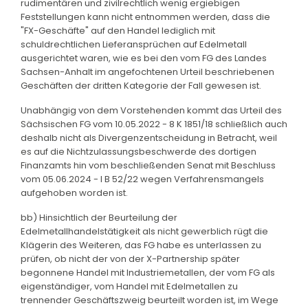
rudimentären und zivilrechtlich wenig ergiebigen
Feststellungen kann nicht entnommen werden, dass die
"FX-Geschäfte" auf den Handel lediglich mit
schuldrechtlichen Lieferansprüchen auf Edelmetall
ausgerichtet waren, wie es bei den vom FG des Landes
Sachsen-Anhalt im angefochtenen Urteil beschriebenen
Geschäften der dritten Kategorie der Fall gewesen ist.
Unabhängig von dem Vorstehenden kommt das Urteil des
Sächsischen FG vom 10.05.2022 - 8 K 1851/18 schließlich auch
deshalb nicht als Divergenzentscheidung in Betracht, weil
es auf die Nichtzulassungsbeschwerde des dortigen
Finanzamts hin vom beschließenden Senat mit Beschluss
vom 05.06.2024 - I B 52/22 wegen Verfahrensmangels
aufgehoben worden ist.
bb) Hinsichtlich der Beurteilung der
Edelmetallhandelstätigkeit als nicht gewerblich rügt die
Klägerin des Weiteren, das FG habe es unterlassen zu
prüfen, ob nicht der von der X-Partnership später
begonnene Handel mit Industriemetallen, der vom FG als
eigenständiger, vom Handel mit Edelmetallen zu
trennender Geschäftszweig beurteilt worden ist, im Wege