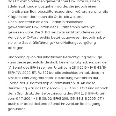
das FG vom Vorliegen gewerblicher Einkünfte aus dem
Edelmetallhandel ausgehen würde, die jedoch einer
inländischen Betriebsstätte zuzuordnen wären, nicht nur die
Klägerin, sondern auch die X-Ltd. als weitere
Gesellschafterin an den --dann inländischen--
gewerblichen Einkünften der X-Partnership beteiligt
gewesen wäre. Die X-Ltd. sei zwar nicht am Gewinn und
Verlust der X-Partnership beteiligt gewesen, jedoch habe
sie eine Geschäftsführungs- und Haftungsvergütung
bezogen.
Unabhängig von der inhaltlichen Berechtigung der Rüge
kann diese jedenfalls deshalb keinen Erfolg haben, weil der
IV. Senat des BFH in seinem Urteil vom 28.11.2019 - IV R 43/16
(BFH/NV 2020, 511, Rz 30) bereits entschieden hat, dass im
Streitfall kein vorgreifliches Feststellungsverfahren auf
Ebene der X-Partnership durchzuführen ist. An diese
Beurteilung war das FG gemäß § 126 Abs. 5 FGO und ist nach
dem Grundsatz der Selbstbindung des BFH (z.B. BFH-Urteil
vom 04.11.2004 - III R 38/02, BFHE 208, 155, BStBl II 2005, 271)
auch der beschließende Senat im zweiten Rechtsgang
gebunden.