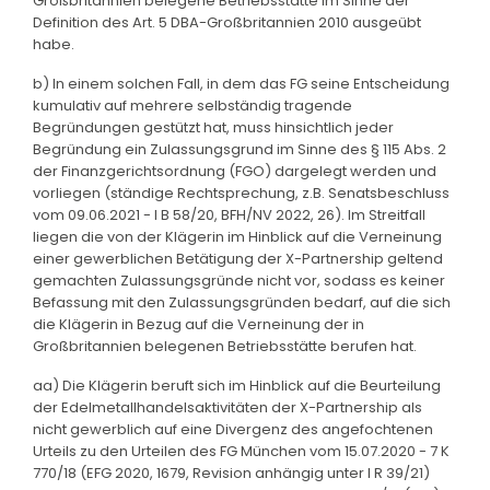
Großbritannien belegene Betriebsstätte im Sinne der
Definition des Art. 5 DBA-Großbritannien 2010 ausgeübt
habe.
b) In einem solchen Fall, in dem das FG seine Entscheidung
kumulativ auf mehrere selbständig tragende
Begründungen gestützt hat, muss hinsichtlich jeder
Begründung ein Zulassungsgrund im Sinne des § 115 Abs. 2
der Finanzgerichtsordnung (FGO) dargelegt werden und
vorliegen (ständige Rechtsprechung, z.B. Senatsbeschluss
vom 09.06.2021 - I B 58/20, BFH/NV 2022, 26). Im Streitfall
liegen die von der Klägerin im Hinblick auf die Verneinung
einer gewerblichen Betätigung der X-Partnership geltend
gemachten Zulassungsgründe nicht vor, sodass es keiner
Befassung mit den Zulassungsgründen bedarf, auf die sich
die Klägerin in Bezug auf die Verneinung der in
Großbritannien belegenen Betriebsstätte berufen hat.
aa) Die Klägerin beruft sich im Hinblick auf die Beurteilung
der Edelmetallhandelsaktivitäten der X-Partnership als
nicht gewerblich auf eine Divergenz des angefochtenen
Urteils zu den Urteilen des FG München vom 15.07.2020 - 7 K
770/18 (EFG 2020, 1679, Revision anhängig unter I R 39/21)