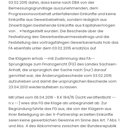
03.02.2015 dahin, dass keine nach DBA von der
Bemessungsgrundlage auszunehmenden, dem
Progressionsvorbehalt unterfallenden Einkünfte und keine
Einkünfte aus Gewerbebetrieb, sondern lediglich aus
Zinserträgen bestehende Einkünfte aus Kapitalvermögen
von ... ¤ festgestellt wurden. Die Bescheide über die
Festsetzung des Gewerbesteuermessbetrags und die
Feststellung des vortragsfähigen Gewerbeverlusts hob das
FA ebenfalls unter dem 03.02.2015 ersatzlos auf.
Die Klägerin erhob --mit Zustimmung des FA--
Sprungklage zum Finanzgericht (FG) des Landes Sachsen-
Anhalt, die ursprünglich der Sache nach (nur) darauf
gerichtet war, die Änderungsbescheide vom 03.02.2015
aufzuheben und damit die ursprünglichen Bescheide vom
23.04.2013 wiederaufleben zu lassen.
Mit Urteil vom 06.04.2016 - 6 K 194/15 (nicht veröffentlicht --
n.v.--) wies das FG die Klage als unbegründet ab. Zur
Begründung führte das FG aus, die von der Klägerin aus
ihrer Beteiligung an der X-Partnership erzielten Einkünfte
seien keine gewerblichen Gewinne im Sinne des Art. 7 Abs. 1
und Abs. 4 des Abkommens zwischen der Bundesrepublik