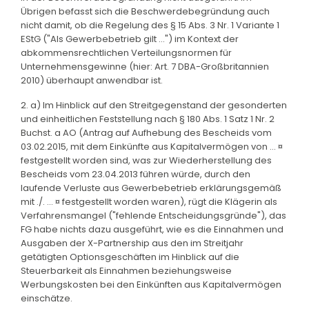
Übrigen befasst sich die Beschwerdebegründung auch
nicht damit, ob die Regelung des § 15 Abs. 3 Nr. 1 Variante 1
EStG ("Als Gewerbebetrieb gilt ...") im Kontext der
abkommensrechtlichen Verteilungsnormen für
Unternehmensgewinne (hier: Art. 7 DBA-Großbritannien
2010) überhaupt anwendbar ist.
2. a) Im Hinblick auf den Streitgegenstand der gesonderten
und einheitlichen Feststellung nach § 180 Abs. 1 Satz 1 Nr. 2
Buchst. a AO (Antrag auf Aufhebung des Bescheids vom
03.02.2015, mit dem Einkünfte aus Kapitalvermögen von ... ¤
festgestellt worden sind, was zur Wiederherstellung des
Bescheids vom 23.04.2013 führen würde, durch den
laufende Verluste aus Gewerbebetrieb erklärungsgemäß
mit ./. ... ¤ festgestellt worden waren), rügt die Klägerin als
Verfahrensmangel ("fehlende Entscheidungsgründe"), das
FG habe nichts dazu ausgeführt, wie es die Einnahmen und
Ausgaben der X-Partnership aus den im Streitjahr
getätigten Optionsgeschäften im Hinblick auf die
Steuerbarkeit als Einnahmen beziehungsweise
Werbungskosten bei den Einkünften aus Kapitalvermögen
einschätze.