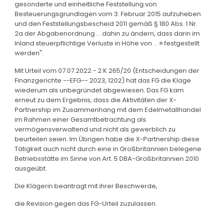
gesonderte und einheitliche Feststellung von
Besteuerungsgrundlagen vom 3. Februar 2015 aufzuheben
und den Feststellungsbescheid 2011 gemäß § 180 Abs. 1 Nr.
2a der Abgabenordnung ... dahin zu ändern, dass darin im
Inland steuerpflichtige Verluste in Höhe von ... ¤ festgestellt
werden".
Mit Urteil vom 07.07.2022 - 2 K 265/20 (Entscheidungen der
Finanzgerichte --EFG-- 2023, 1202) hat das FG die Klage
wiederum als unbegründet abgewiesen. Das FG kam
erneut zu dem Ergebnis, dass die Aktivitäten der X-
Partnership im Zusammenhang mit dem Edelmetallhandel
im Rahmen einer Gesamtbetrachtung als
vermögensverwaltend und nicht als gewerblich zu
beurteilen seien. Im Übrigen habe die X-Partnership diese
Tätigkeit auch nicht durch eine in Großbritannien belegene
Betriebsstätte im Sinne von Art. 5 DBA-Großbritannien 2010
ausgeübt.
Die Klägerin beantragt mit ihrer Beschwerde,
die Revision gegen das FG-Urteil zuzulassen.