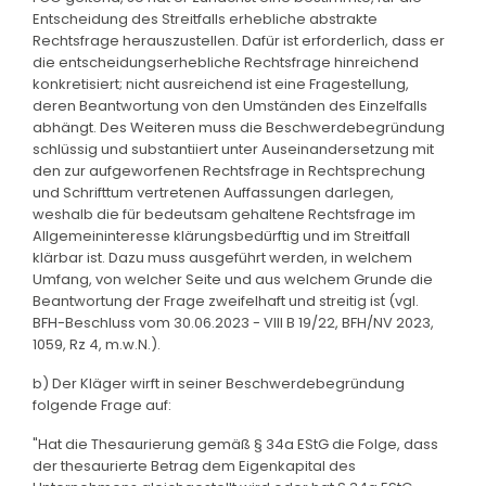
Entscheidung des Streitfalls erhebliche abstrakte
Rechtsfrage herauszustellen. Dafür ist erforderlich, dass er
die entscheidungserhebliche Rechtsfrage hinreichend
konkretisiert; nicht ausreichend ist eine Fragestellung,
deren Beantwortung von den Umständen des Einzelfalls
abhängt. Des Weiteren muss die Beschwerdebegründung
schlüssig und substantiiert unter Auseinandersetzung mit
den zur aufgeworfenen Rechtsfrage in Rechtsprechung
und Schrifttum vertretenen Auffassungen darlegen,
weshalb die für bedeutsam gehaltene Rechtsfrage im
Allgemeininteresse klärungsbedürftig und im Streitfall
klärbar ist. Dazu muss ausgeführt werden, in welchem
Umfang, von welcher Seite und aus welchem Grunde die
Beantwortung der Frage zweifelhaft und streitig ist (vgl.
BFH-Beschluss vom 30.06.2023 - VIII B 19/22, BFH/NV 2023,
1059, Rz 4, m.w.N.).
b) Der Kläger wirft in seiner Beschwerdebegründung
folgende Frage auf:
"Hat die Thesaurierung gemäß § 34a EStG die Folge, dass
der thesaurierte Betrag dem Eigenkapital des