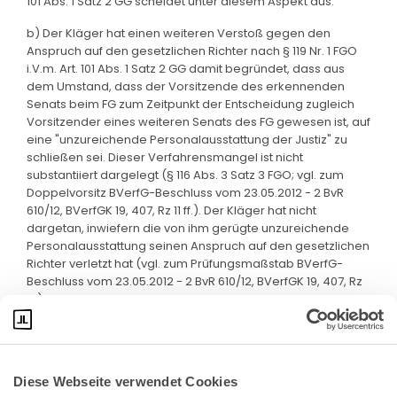
101 Abs. 1 Satz 2 GG scheidet unter diesem Aspekt aus.
b) Der Kläger hat einen weiteren Verstoß gegen den
Anspruch auf den gesetzlichen Richter nach § 119 Nr. 1 FGO
i.V.m. Art. 101 Abs. 1 Satz 2 GG damit begründet, dass aus
dem Umstand, dass der Vorsitzende des erkennenden
Senats beim FG zum Zeitpunkt der Entscheidung zugleich
Vorsitzender eines weiteren Senats des FG gewesen ist, auf
eine "unzureichende Personalausstattung der Justiz" zu
schließen sei. Dieser Verfahrensmangel ist nicht
substantiiert dargelegt (§ 116 Abs. 3 Satz 3 FGO; vgl. zum
Doppelvorsitz BVerfG-Beschluss vom 23.05.2012 - 2 BvR
610/12, BVerfGK 19, 407, Rz 11 ff.). Der Kläger hat nicht
dargetan, inwiefern die von ihm gerügte unzureichende
Personalausstattung seinen Anspruch auf den gesetzlichen
Richter verletzt hat (vgl. zum Prüfungsmaßstab BVerfG-
Beschluss vom 23.05.2012 - 2 BvR 610/12, BVerfGK 19, 407, Rz
13).
Diese Webseite verwendet Cookies