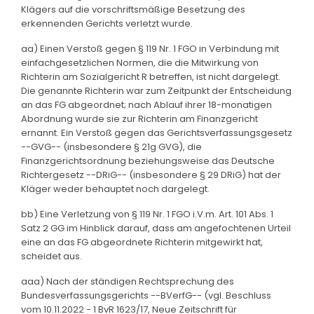
Klägers auf die vorschriftsmäßige Besetzung des
erkennenden Gerichts verletzt wurde.
aa) Einen Verstoß gegen § 119 Nr. 1 FGO in Verbindung mit
einfachgesetzlichen Normen, die die Mitwirkung von
Richterin am Sozialgericht R betreffen, ist nicht dargelegt.
Die genannte Richterin war zum Zeitpunkt der Entscheidung
an das FG abgeordnet; nach Ablauf ihrer 18-monatigen
Abordnung wurde sie zur Richterin am Finanzgericht
ernannt. Ein Verstoß gegen das Gerichtsverfassungsgesetz
--GVG-- (insbesondere § 21g GVG), die
Finanzgerichtsordnung beziehungsweise das Deutsche
Richtergesetz --DRiG-- (insbesondere § 29 DRiG) hat der
Kläger weder behauptet noch dargelegt.
bb) Eine Verletzung von § 119 Nr. 1 FGO i.V.m. Art. 101 Abs. 1
Satz 2 GG im Hinblick darauf, dass am angefochtenen Urteil
eine an das FG abgeordnete Richterin mitgewirkt hat,
scheidet aus.
aaa) Nach der ständigen Rechtsprechung des
Bundesverfassungsgerichts --BVerfG-- (vgl. Beschluss
vom 10.11.2022 - 1 BvR 1623/17, Neue Zeitschrift für