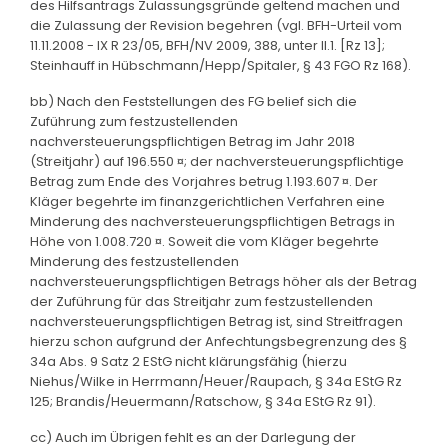
des Hilfsantrags Zulassungsgründe geltend machen und
die Zulassung der Revision begehren (vgl. BFH-Urteil vom
11.11.2008 - IX R 23/05, BFH/NV 2009, 388, unter II.1. [Rz 13];
Steinhauff in Hübschmann/Hepp/Spitaler, § 43 FGO Rz 168).
bb) Nach den Feststellungen des FG belief sich die
Zuführung zum festzustellenden
nachversteuerungspflichtigen Betrag im Jahr 2018
(Streitjahr) auf 196.550 ¤; der nachversteuerungspflichtige
Betrag zum Ende des Vorjahres betrug 1.193.607 ¤. Der
Kläger begehrte im finanzgerichtlichen Verfahren eine
Minderung des nachversteuerungspflichtigen Betrags in
Höhe von 1.008.720 ¤. Soweit die vom Kläger begehrte
Minderung des festzustellenden
nachversteuerungspflichtigen Betrags höher als der Betrag
der Zuführung für das Streitjahr zum festzustellenden
nachversteuerungspflichtigen Betrag ist, sind Streitfragen
hierzu schon aufgrund der Anfechtungsbegrenzung des §
34a Abs. 9 Satz 2 EStG nicht klärungsfähig (hierzu
Niehus/Wilke in Herrmann/Heuer/Raupach, § 34a EStG Rz
125; Brandis/Heuermann/Ratschow, § 34a EStG Rz 91).
cc) Auch im Übrigen fehlt es an der Darlegung der