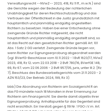
Verwaltungsrecht --NVwZ-- 2023, 418, Rz 11 ff., m.w.N.) sind
die Gerichte wegen der Bedeutung der richterlichen
Unabhängigkeit für deren Rechtsschutzauftrag und das
Vertrauen der Öffentlichkeit in die Justiz grundsätzlich mit
hauptamtlich und planmäßig endgültig angestellten
Richtern zu besetzen. Haben bei einer Entscheidung ohne
zwingende Gründe Richter mitgewirkt, die nicht
hauptamtlich und planmäßig endgültig angestellt sind, so
ist das Recht auf den gesetzlichen Richter gemäß Art. 101
Abs. 1 Satz 2 GG verletzt. Zwingende Gründe liegen vor,
wenn Richter zur Eignungserprobung abgeordnet werden
(vgl. BVerfG-Beschlüsse vom 10.11.2022 - 1 BvR 1623/17, NVwZ
2023, 418, Rz 12; vom 22.03.2018 - 2 BvR 780/16, BVerfGE 148,
69, Rz 67; vom 22.06.2006 - 2 BvR 957/05, juris, unter III.2. [Rz
7]; Beschluss des Bundesarbeitsgerichts vom 21.11.2023 - 2
AZN 153/23, Der Betrieb 2024, 199, Rz 3).
bbb) Die Abordnung von Richterin am Sozialgericht R an
das FG mündete nach 18 Monaten in ihrer Ernennung zur
Richterin am Finanzgericht. Sie diente damit objektiv ihrer
Eignungserprobung. Anhaltspunkte für das Gegenteil sind
nicht ersichtlich. Ein Verstoß gegen § 119 Nr. 1 FGO i.V.m. Art.