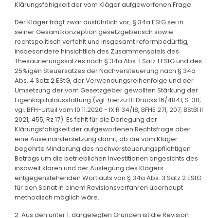
Klärungsfähigkeit der vom Kläger aufgeworfenen Frage.
Der Kläger trägt zwar ausführlich vor, § 34a EStG sei in
seiner Gesamtkonzeption gesetzgeberisch sowie
rechtspolitisch verfehlt und insgesamt reformbedürftig,
insbesondere hinsichtlich des Zusammenspiels des
Thesaurierungssatzes nach § 34a Abs. 1 Satz 1 EStG und des
25%igen Steuersatzes der Nachversteuerung nach § 34a
Abs. 4 Satz 2 EStG, der Verwendungsreihenfolge und der
Umsetzung der vom Gesetzgeber gewollten Stärkung der
Eigenkapitalausstattung (vgl. hierzu BTDrucks 16/4841, S. 30;
vgl. BFH-Urteil vom 10.11.2020 - IX R 34/18, BFHE 271, 207, BStBl II
2021, 455, Rz 17). Es fehlt für die Darlegung der
Klärungsfähigkeit der aufgeworfenen Rechtsfrage aber
eine Auseinandersetzung damit, ob die vom Kläger
begehrte Minderung des nachversteuerungspflichtigen
Betrags um die betrieblichen Investitionen angesichts des
insoweit klaren und der Auslegung des Klägers
entgegenstehenden Wortlauts von § 34a Abs. 3 Satz 2 EStG
für den Senat in einem Revisionsverfahren überhaupt
methodisch möglich wäre.
2. Aus den unter 1. dargelegten Gründen ist die Revision