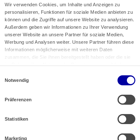
Wir verwenden Cookies, um Inhalte und Anzeigen zu 
personalisieren, Funktionen für soziale Medien anbieten zu 
können und die Zugriffe auf unsere Website zu analysieren. 
Außerdem geben wir Informationen zu Ihrer Verwendung 
unserer Website an unsere Partner für soziale Medien, 
Bundeskanzlerplatz 2
Werbung und Analysen weiter. Unsere Partner führen diese 
53113 Bonn
Informationen möglicherweise mit weiteren Daten 
zusammen, die Sie ihnen bereitgestellt haben oder die sie 
Pressemitteilungen
AGB
|
im Rahmen Ihrer Nutzung der Dienste gesammelt haben.
Impressum
Datenschutz
|
Einwilligungsauswahl
Impressum
 | 
Datenschutz
Notwendig
Präferenzen
Zahlung & Versand
Rücksendungen/Widerrufsbelehrung
Muster Widerrufsformular (PDF)
Statistiken
Remissionsbedingungen für den Handel
Kündigungsformular
Marketing