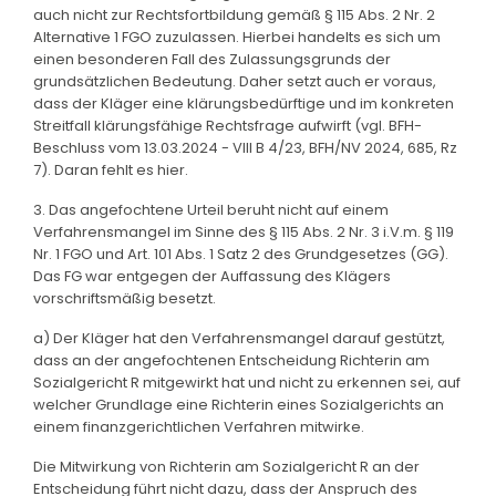
auch nicht zur Rechtsfortbildung gemäß § 115 Abs. 2 Nr. 2
Alternative 1 FGO zuzulassen. Hierbei handelts es sich um
einen besonderen Fall des Zulassungsgrunds der
grundsätzlichen Bedeutung. Daher setzt auch er voraus,
dass der Kläger eine klärungsbedürftige und im konkreten
Streitfall klärungsfähige Rechtsfrage aufwirft (vgl. BFH-
Beschluss vom 13.03.2024 - VIII B 4/23, BFH/NV 2024, 685, Rz
7). Daran fehlt es hier.
3. Das angefochtene Urteil beruht nicht auf einem
Verfahrensmangel im Sinne des § 115 Abs. 2 Nr. 3 i.V.m. § 119
Nr. 1 FGO und Art. 101 Abs. 1 Satz 2 des Grundgesetzes (GG).
Das FG war entgegen der Auffassung des Klägers
vorschriftsmäßig besetzt.
a) Der Kläger hat den Verfahrensmangel darauf gestützt,
dass an der angefochtenen Entscheidung Richterin am
Sozialgericht R mitgewirkt hat und nicht zu erkennen sei, auf
welcher Grundlage eine Richterin eines Sozialgerichts an
einem finanzgerichtlichen Verfahren mitwirke.
Die Mitwirkung von Richterin am Sozialgericht R an der
Entscheidung führt nicht dazu, dass der Anspruch des