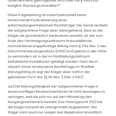
Unternehmens gleichgestellt wird oder hat § 34a EStG
lediglich Stundungscharakter?"
Diese Fragestellung ist isoliert betrachtet keine
hinreichende Konkretisierung einer
entscheidungserheblichen Rechtsfrage. Der Senat versteht
die aufgeworfene Frage aber dahingehend, dass es der
Kläger als grundsätzlich bedeutsam ansieht, ob der zum
Ende des Veranlagungszeitraums festzustellende
nachversteuerungspflichtige Betrag nach § 34a Abs. 3 des
Einkommensteuergesetzes (EStG) im Ergebnis in der Höhe
zu vermindern ist, in der im Feststellungszeitraum
betriebliche Investitionen getätigt wurden. Dass die in
diesem Sinne verstandene Rechtsfrage im Streitfall
klärungsfähig ist, legt der Kläger aber nicht in der
gebotenen Form dar (§ 116 Abs. 3 Satz 3 FGO).
aa) Die Klärungsfähigkeit der aufgeworfenen Frage in
einem künftigen Revisionsverfahren ist nicht deswegen zu
versagen, weil sie sich nur auf den Hilfsantrag des
Ausgangsverfahrens bezieht. Das Finanzgericht (FG) hat
die Klage insoweit als unbegründet abgewiesen. Der
Kläger kann auch nur wegen des Begehrens hinsichtlich