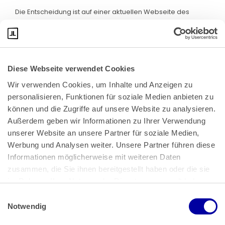
Die Entscheidung ist auf einer aktuellen Webseite des
BVerfG abrufbar. Klicken Sie bitte
hier
:
Diese Webseite verwendet Cookies
Wir verwenden Cookies, um Inhalte und Anzeigen zu 
personalisieren, Funktionen für soziale Medien anbieten zu 
können und die Zugriffe auf unsere Website zu analysieren. 
Außerdem geben wir Informationen zu Ihrer Verwendung 
unserer Website an unsere Partner für soziale Medien, 
Bundeskanzlerplatz 2
Werbung und Analysen weiter. Unsere Partner führen diese 
53113 Bonn
Informationen möglicherweise mit weiteren Daten 
zusammen, die Sie ihnen bereitgestellt haben oder die sie 
Pressemitteilungen
AGB
|
im Rahmen Ihrer Nutzung der Dienste gesammelt haben.
Impressum
Datenschutz
|
Einwilligungsauswahl
Impressum
 | 
Datenschutz
Notwendig