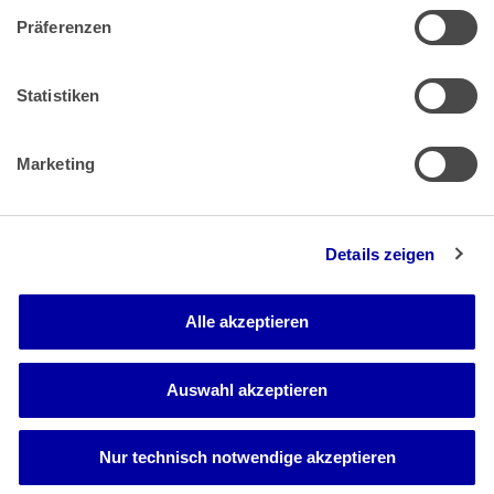
Präferenzen
Zahlung & Versand
Rücksendungen/Widerrufsbelehrung
Muster Widerrufsformular (PDF)
Statistiken
Remissionsbedingungen für den Handel
Kündigungsformular
Marketing
Barrierefreiheit
Details zeigen
Newsletter
Mediadaten
Alle akzeptieren
Media-Center
Auswahl akzeptieren
Nur technisch notwendige akzeptieren