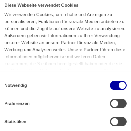
Diese Webseite verwendet Cookies
Wir verwenden Cookies, um Inhalte und Anzeigen zu 
personalisieren, Funktionen für soziale Medien anbieten zu 
können und die Zugriffe auf unsere Website zu analysieren. 
Außerdem geben wir Informationen zu Ihrer Verwendung 
unserer Website an unsere Partner für soziale Medien, 
Bundeskanzlerplatz 2
Werbung und Analysen weiter. Unsere Partner führen diese 
53113 Bonn
Informationen möglicherweise mit weiteren Daten 
zusammen, die Sie ihnen bereitgestellt haben oder die sie 
Pressemitteilungen
AGB
|
im Rahmen Ihrer Nutzung der Dienste gesammelt haben.
Impressum
Datenschutz
|
Einwilligungsauswahl
Impressum
 | 
Datenschutz
Notwendig
Präferenzen
Zahlung & Versand
Rücksendungen/Widerrufsbelehrung
Muster Widerrufsformular (PDF)
Statistiken
Remissionsbedingungen für den Handel