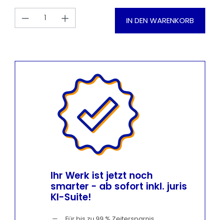
Produkt Anzahl: Gib den gewünschten
IN DEN WARENKORB
Ihr Werk ist jetzt noch
smarter - ab sofort inkl. juris
KI-Suite!
Für bis zu 99 % Zeitersparnis