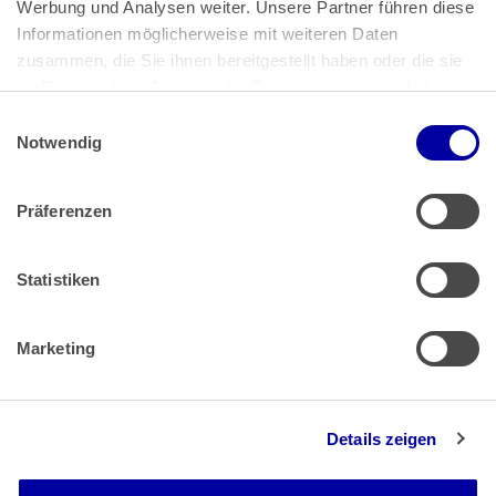
Werbung und Analysen weiter. Unsere Partner führen diese 
53113 Bonn
Informationen möglicherweise mit weiteren Daten 
zusammen, die Sie ihnen bereitgestellt haben oder die sie 
Pressemitteilungen
AGB
|
im Rahmen Ihrer Nutzung der Dienste gesammelt haben.
Impressum
Datenschutz
|
Einwilligungsauswahl
Impressum
 | 
Datenschutz
Notwendig
Präferenzen
Zahlung & Versand
Rücksendungen/Widerrufsbelehrung
Muster Widerrufsformular (PDF)
Statistiken
Remissionsbedingungen für den Handel
Kündigungsformular
Marketing
Barrierefreiheit
Details zeigen
Newsletter
Mediadaten