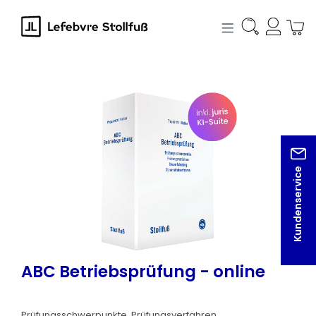
alt springen
Bildergalerie überspringen
Kundenservice
ABC Betriebsprüfung - online
Prüfungsschwerpunkte, Prüfungsverfahren,