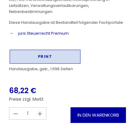
Leitsätzen, Verwaltungsverlautbarungen,
Nebenbestimmungen.
Diese Handausgabe ist Bestandteil folgender Fachportale:
juris Steuerrecht Premium
PRINT
Handausgabe, geb., 1.696 Seiten
68,22 €
Preise zzgl. MwSt
Produkt Anzahl: Gib den gewünschten
IN DEN WARENKORB