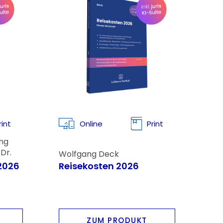
rint
Online
Print
ng
Dr.
Wolfgang Deck
Voss;
2026
Reisekosten 2026
ZUM PRODUKT