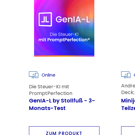
Online
Andre
Die Steuer-KI mit
Deck;
PromptPerfection
Raine
GenIA-L by Stollfuß - 3-
Minij
Monats-Test
Teilz
ZUM PRODUKT