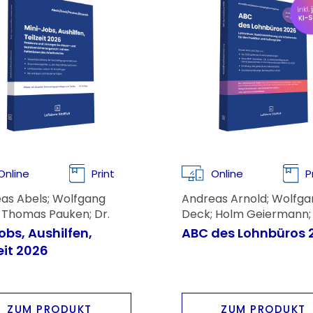
Online
Print
Online
P
as Abels; Wolfgang
Andreas Arnold; Wolfga
 Thomas Pauken; Dr.
Deck; Holm Geiermann; 
r Rausch
Andreas Imping; Rainer 
obs, Aushilfen,
ABC des Lohnbüros 
Kai Nehring
eit 2026
ZUM PRODUKT
ZUM PRODUKT