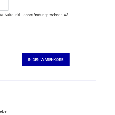
 KI-Suite inkl. Lohnpfändungsrechner; 43.
Gib den gewünschten Wert ein oder be
IN DEN WARENKORB
geber