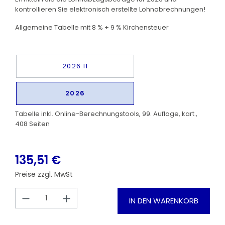
kontrollieren Sie elektronisch erstellte Lohnabrechnungen!
Allgemeine Tabelle mit 8 % + 9 % Kirchensteuer
2026 II
2026
Tabelle inkl. Online-Berechnungstools, 99. Auflage, kart.,
408 Seiten
135,51 €
Preise zzgl. MwSt
Produkt Anzahl: Gib den gewünschten
IN DEN WARENKORB