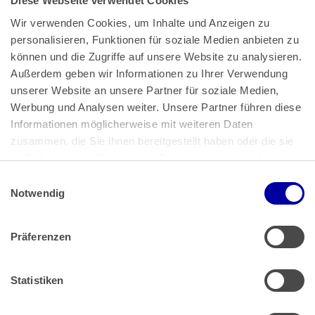
Diese Webseite verwendet Cookies
Wir verwenden Cookies, um Inhalte und Anzeigen zu 
personalisieren, Funktionen für soziale Medien anbieten zu 
können und die Zugriffe auf unsere Website zu analysieren. 
Außerdem geben wir Informationen zu Ihrer Verwendung 
unserer Website an unsere Partner für soziale Medien, 
Bundeskanzlerplatz 2
Werbung und Analysen weiter. Unsere Partner führen diese 
53113 Bonn
Informationen möglicherweise mit weiteren Daten 
zusammen, die Sie ihnen bereitgestellt haben oder die sie 
Pressemitteilungen
AGB
|
im Rahmen Ihrer Nutzung der Dienste gesammelt haben.
Impressum
Datenschutz
|
Einwilligungsauswahl
Impressum
 | 
Datenschutz
Notwendig
Präferenzen
Zahlung & Versand
Rücksendungen/Widerrufsbelehrung
Muster Widerrufsformular (PDF)
Statistiken
Remissionsbedingungen für den Handel
Kündigungsformular