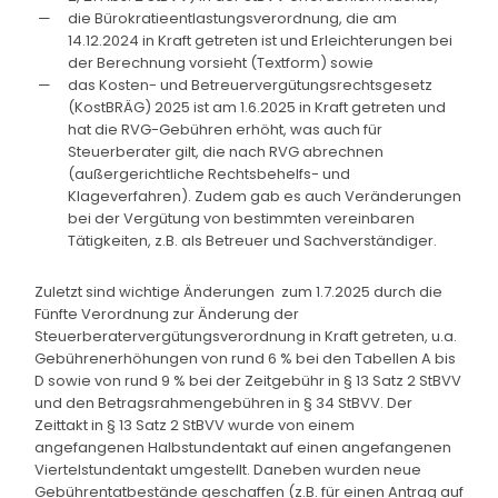
die Bürokratieentlastungsverordnung, die am
14.12.2024 in Kraft getreten ist und Erleichterungen bei
der Berechnung vorsieht (Textform) sowie
das Kosten- und Betreuervergütungsrechtsgesetz
(KostBRÄG) 2025 ist am 1.6.2025 in Kraft getreten und
hat die RVG-Gebühren erhöht, was auch für
Steuerberater gilt, die nach RVG abrechnen
(außergerichtliche Rechtsbehelfs- und
Klageverfahren). Zudem gab es auch Veränderungen
bei der Vergütung von bestimmten vereinbaren
Tätigkeiten, z.B. als Betreuer und Sachverständiger.
Zuletzt sind wichtige Änderungen zum 1.7.2025 durch die
Fünfte Verordnung zur Änderung der
Steuerberatervergütungsverordnung in Kraft getreten, u.a.
Gebührenerhöhungen von rund 6 % bei den Tabellen A bis
D sowie von rund 9 % bei der Zeitgebühr in § 13 Satz 2 StBVV
und den Betragsrahmengebühren in § 34 StBVV. Der
Zeittakt in § 13 Satz 2 StBVV wurde von einem
angefangenen Halbstundentakt auf einen angefangenen
Viertelstundentakt umgestellt. Daneben wurden neue
Gebührentatbestände geschaffen (z.B. für einen Antrag auf