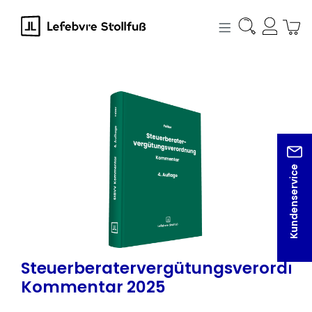
alt springen
Bildergalerie überspringen
Kundenservice
Steuerberatervergütungsverordn
Kommentar 2025