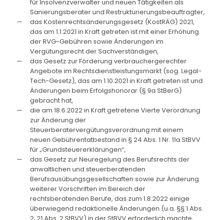
für Insolvenzverwalter und neuen Tätigkeiten als
Sanierungsberater und Restrukturierungsbeauftragter,
das Kostenrechtsänderungsgesetz (KostRÄG) 2021,
das am 1.1.2021 in Kraft getreten ist mit einer Erhöhung
der RVG-Gebühren sowie Änderungen im
Vergütungsrecht der Sachverständigen,
das Gesetz zur Förderung verbrauchergerechter
Angebote im Rechtsdienstleistungsmarkt (sog. Legal-
Tech-Gesetz), das am 1.10.2021 in Kraft getreten ist und
Änderungen beim Erfolgshonorar (§ 9a StBerG)
gebracht hat,
die am 18.6.2022 in Kraft getretene Vierte Verordnung
zur Änderung der
Steuerberatervergütungsverordnung mit einem
neuen Gebührentatbestand in § 24 Abs. 1 Nr. 11a StBVV
für „Grundsteuererklärungen“,
das Gesetz zur Neuregelung des Berufsrechts der
anwaltlichen und steuerberatenden
Berufsausübungsgesellschaften sowie zur Änderung
weiterer Vorschriften im Bereich der
rechtsberatenden Berufe, das zum 1.8.2022 einige
überwiegend redaktionelle Änderungen (u.a. §§ 1 Abs.
2, 21 Abs. 2 StBVV) in der StBVV erforderlich machte,