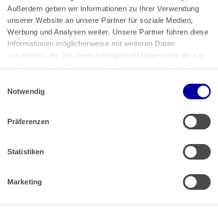
Außerdem geben wir Informationen zu Ihrer Verwendung 
unserer Website an unsere Partner für soziale Medien, 
Bundeskanzlerplatz 2
Werbung und Analysen weiter. Unsere Partner führen diese 
53113 Bonn
Informationen möglicherweise mit weiteren Daten 
zusammen, die Sie ihnen bereitgestellt haben oder die sie 
Pressemitteilungen
AGB
|
im Rahmen Ihrer Nutzung der Dienste gesammelt haben.
Impressum
Datenschutz
|
Einwilligungsauswahl
Impressum
 | 
Datenschutz
Notwendig
Präferenzen
Zahlung & Versand
Rücksendungen/Widerrufsbelehrung
Muster Widerrufsformular (PDF)
Statistiken
Remissionsbedingungen für den Handel
Kündigungsformular
Marketing
Barrierefreiheit