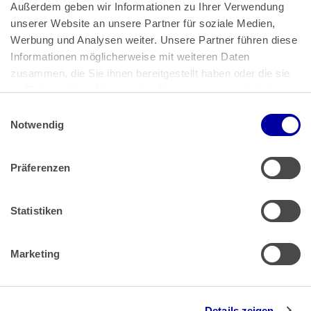
Außerdem geben wir Informationen zu Ihrer Verwendung 
unserer Website an unsere Partner für soziale Medien, 
Bundeskanzlerplatz 2
Werbung und Analysen weiter. Unsere Partner führen diese 
53113 Bonn
Informationen möglicherweise mit weiteren Daten 
zusammen, die Sie ihnen bereitgestellt haben oder die sie 
Pressemitteilungen
AGB
|
im Rahmen Ihrer Nutzung der Dienste gesammelt haben.
Impressum
Datenschutz
|
Einwilligungsauswahl
Impressum
 | 
Datenschutz
Notwendig
Präferenzen
Zahlung & Versand
Rücksendungen/Widerrufsbelehrung
Muster Widerrufsformular (PDF)
Statistiken
Remissionsbedingungen für den Handel
Kündigungsformular
Marketing
Barrierefreiheit
Details zeigen