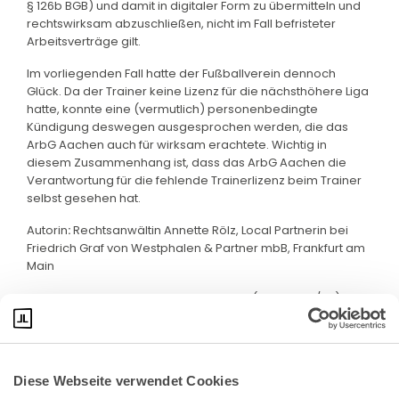
§ 126b BGB) und damit in digitaler Form zu übermitteln und
rechtswirksam abzuschließen, nicht im Fall befristeter
Arbeitsverträge gilt.
Im vorliegenden Fall hatte der Fußballverein dennoch
Glück. Da der Trainer keine Lizenz für die nächsthöhere Liga
hatte, konnte eine (vermutlich) personenbedingte
Kündigung deswegen ausgesprochen werden, die das
ArbG Aachen auch für wirksam erachtete. Wichtig in
diesem Zusammenhang ist, dass das ArbG Aachen die
Verantwortung für die fehlende Trainerlizenz beim Trainer
selbst gesehen hat.
Autorin
:
Rechtsanwältin Annette Rölz, Local Partnerin bei
Friedrich Graf von Westphalen & Partner mbB, Frankfurt am
Main
Quelle: ArbG Aachen, Urteil v. 19.11.2024 (8 Ca 3230/23)
Diese Webseite verwendet Cookies