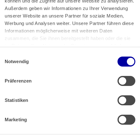
können und die Zugriffe auf unsere Website zu analysieren. 
Außerdem geben wir Informationen zu Ihrer Verwendung 
unserer Website an unsere Partner für soziale Medien, 
Bundeskanzlerplatz 2
Werbung und Analysen weiter. Unsere Partner führen diese 
53113 Bonn
Informationen möglicherweise mit weiteren Daten 
zusammen, die Sie ihnen bereitgestellt haben oder die sie 
Pressemitteilungen
AGB
|
im Rahmen Ihrer Nutzung der Dienste gesammelt haben.
Impressum
Datenschutz
|
Einwilligungsauswahl
Impressum
 | 
Datenschutz
Notwendig
Präferenzen
Zahlung & Versand
Rücksendungen/Widerrufsbelehrung
Muster Widerrufsformular (PDF)
Statistiken
Remissionsbedingungen für den Handel
Kündigungsformular
Marketing
Barrierefreiheit