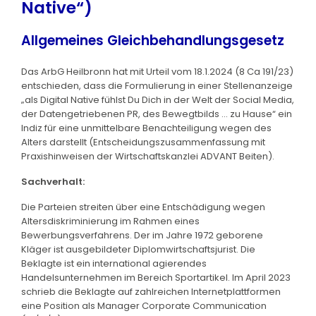
Native“)
Allgemeines Gleichbehandlungsgesetz
Das ArbG Heilbronn hat mit Urteil vom 18.1.2024 (8 Ca 191/23)
entschieden, dass die Formulierung in einer Stellenanzeige
„als Digital Native fühlst Du Dich in der Welt der Social Media,
der Datengetriebenen PR, des Bewegtbilds … zu Hause“ ein
Indiz für eine unmittelbare Benachteiligung wegen des
Alters darstellt (Entscheidungszusammenfassung mit
Praxishinweisen der Wirtschaftskanzlei ADVANT Beiten).
Sachverhalt:
Die Parteien streiten über eine Entschädigung wegen
Altersdiskriminierung im Rahmen eines
Bewerbungsverfahrens. Der im Jahre 1972 geborene
Kläger ist ausgebildeter Diplomwirtschaftsjurist. Die
Beklagte ist ein international agierendes
Handelsunternehmen im Bereich Sportartikel. Im April 2023
schrieb die Beklagte auf zahlreichen Internetplattformen
eine Position als Manager Corporate Communication