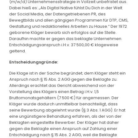
(m/w/d) Unternehmensstrategie in Vollzeit unbefristet aus.
Dabei hieß es: „Als Digital Native fühlst Du Dich in der Welt
der Social Media, der Datengetriebenen PR, des
Bewegtbilds und allen gängigen Programmen für DTP, CMS,
Gestaltung und redaktionelles Arbeiten zu Hause.“ Der 1972
geborene Kläger bewarb sich erfolglos auf die Stelle.
Daraufhin machte er gegen das beklagte Unternehmen
Entschädigungsanspruch i.H.v. 37 500,00 € klageweise
geltend.
Entscheidungsgründe:
Die Klage ist in der Sache begründet; dem Kläger steht ein
Anspruch nach § 15 Abs. 2 AGG gegen die Beklagte zu.
Allerdings erachtet das Gericht abweichend von der
Vorstellung des Klägers einen Betrag i.H.v. 1,5
Bruttomonatsgehältern (7 500 €) für angemessen. Der
Kläger wurde dadurch unmittelbar benachteiligt, dass
seine Bewerbung abgelehnt wurde (§ 3 Abs. 1 AGG). Er hat
eine ungünstigere Behandlung erfahren, als der von der
Beklagten eingestellte Bewerber. Der Kläger hat daher
gegen die Beklagte einen Anspruch auf Zahlung einer
Entschädigung nach § 15 Abs. 2 AGG, weil die Beklagte