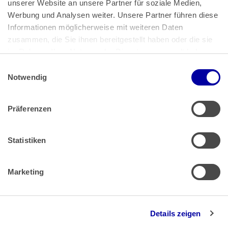
unserer Website an unsere Partner für soziale Medien, 
Bundeskanzlerplatz 2
Werbung und Analysen weiter. Unsere Partner führen diese 
53113 Bonn
Informationen möglicherweise mit weiteren Daten 
zusammen, die Sie ihnen bereitgestellt haben oder die sie 
Pressemitteilungen
AGB
|
im Rahmen Ihrer Nutzung der Dienste gesammelt haben.
Impressum
Datenschutz
|
Einwilligungsauswahl
Impressum
 | 
Datenschutz
Notwendig
Präferenzen
Zahlung & Versand
Rücksendungen/Widerrufsbelehrung
Muster Widerrufsformular (PDF)
Statistiken
Remissionsbedingungen für den Handel
Kündigungsformular
Marketing
Barrierefreiheit
Details zeigen
Newsletter