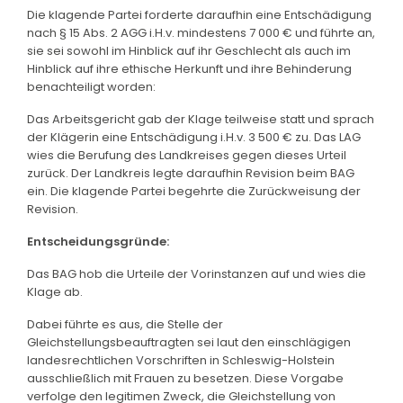
Die klagende Partei forderte daraufhin eine Entschädigung
nach § 15 Abs. 2 AGG i.H.v. mindestens 7 000 € und führte an,
sie sei sowohl im Hinblick auf ihr Geschlecht als auch im
Hinblick auf ihre ethische Herkunft und ihre Behinderung
benachteiligt worden:
Das Arbeitsgericht gab der Klage teilweise statt und sprach
der Klägerin eine Entschädigung i.H.v. 3 500 € zu. Das LAG
wies die Berufung des Landkreises gegen dieses Urteil
zurück. Der Landkreis legte daraufhin Revision beim BAG
ein. Die klagende Partei begehrte die Zurückweisung der
Revision.
Entscheidungsgründe:
Das BAG hob die Urteile der Vorinstanzen auf und wies die
Klage ab.
Dabei führte es aus, die Stelle der
Gleichstellungsbeauftragten sei laut den einschlägigen
landesrechtlichen Vorschriften in Schleswig-Holstein
ausschließlich mit Frauen zu besetzen. Diese Vorgabe
verfolge den legitimen Zweck, die Gleichstellung von