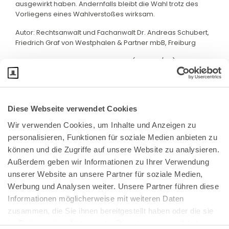
ausgewirkt haben. Andernfalls bleibt die Wahl trotz des
Vorliegens eines Wahlverstoßes wirksam.
Autor: Rechtsanwalt und Fachanwalt Dr. Andreas Schubert,
Friedrich Graf von Westphalen & Partner mbB, Freiburg
Quelle: BAG, Beschluss v. 22.5.2025 (7 ABR 10/24)
Diese Webseite verwendet Cookies
Wir verwenden Cookies, um Inhalte und Anzeigen zu 
personalisieren, Funktionen für soziale Medien anbieten zu 
können und die Zugriffe auf unsere Website zu analysieren. 
Außerdem geben wir Informationen zu Ihrer Verwendung 
unserer Website an unsere Partner für soziale Medien, 
Bundeskanzlerplatz 2
Werbung und Analysen weiter. Unsere Partner führen diese 
53113 Bonn
Informationen möglicherweise mit weiteren Daten 
zusammen, die Sie ihnen bereitgestellt haben oder die sie 
Pressemitteilungen
AGB
|
im Rahmen Ihrer Nutzung der Dienste gesammelt haben.
Impressum
Datenschutz
|