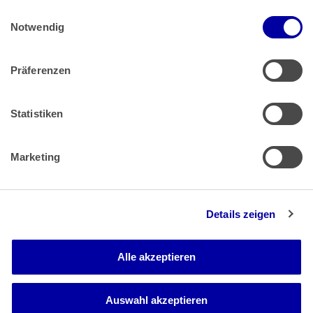
Einwilligungsauswahl
Impressum
 | 
Datenschutz
Notwendig
Präferenzen
Zahlung & Versand
Rücksendungen/Widerrufsbelehrung
Muster Widerrufsformular (PDF)
Statistiken
Remissionsbedingungen für den Handel
Kündigungsformular
Marketing
Barrierefreiheit
Details zeigen
Newsletter
Mediadaten
Alle akzeptieren
Media-Center
Auswahl akzeptieren