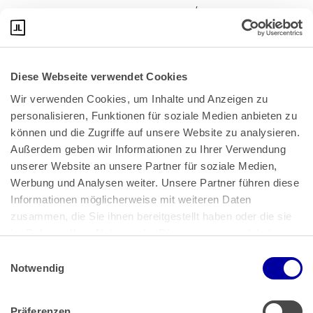
Quelle: Pressemitteilung des BAG Nr. 5/24 v. 7.2.2024
Diese Webseite verwendet Cookies
Wir verwenden Cookies, um Inhalte und Anzeigen zu 
personalisieren, Funktionen für soziale Medien anbieten zu 
können und die Zugriffe auf unsere Website zu analysieren. 
Außerdem geben wir Informationen zu Ihrer Verwendung 
unserer Website an unsere Partner für soziale Medien, 
Bundeskanzlerplatz 2
Werbung und Analysen weiter. Unsere Partner führen diese 
53113 Bonn
Informationen möglicherweise mit weiteren Daten 
zusammen, die Sie ihnen bereitgestellt haben oder die sie 
Pressemitteilungen
AGB
|
im Rahmen Ihrer Nutzung der Dienste gesammelt haben.
Impressum
Datenschutz
|
Einwilligungsauswahl
Impressum
 | 
Datenschutz
Notwendig
Präferenzen