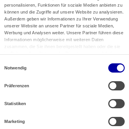
personalisieren, Funktionen für soziale Medien anbieten zu 
können und die Zugriffe auf unsere Website zu analysieren. 
Außerdem geben wir Informationen zu Ihrer Verwendung 
unserer Website an unsere Partner für soziale Medien, 
Bundeskanzlerplatz 2
Werbung und Analysen weiter. Unsere Partner führen diese 
53113 Bonn
Informationen möglicherweise mit weiteren Daten 
zusammen, die Sie ihnen bereitgestellt haben oder die sie 
Pressemitteilungen
AGB
|
im Rahmen Ihrer Nutzung der Dienste gesammelt haben.
Impressum
Datenschutz
|
Einwilligungsauswahl
Impressum
 | 
Datenschutz
Notwendig
Präferenzen
Zahlung & Versand
Rücksendungen/Widerrufsbelehrung
Muster Widerrufsformular (PDF)
Statistiken
Remissionsbedingungen für den Handel
Kündigungsformular
Marketing
Barrierefreiheit