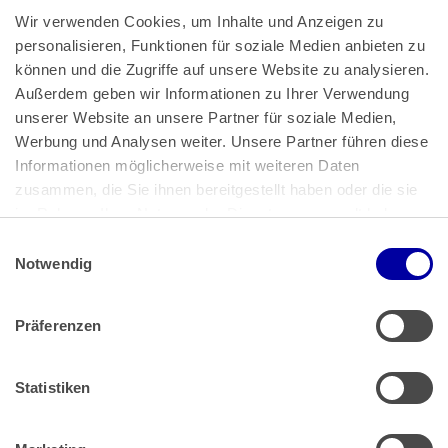
Wir verwenden Cookies, um Inhalte und Anzeigen zu 
personalisieren, Funktionen für soziale Medien anbieten zu 
können und die Zugriffe auf unsere Website zu analysieren. 
Außerdem geben wir Informationen zu Ihrer Verwendung 
unserer Website an unsere Partner für soziale Medien, 
Bundeskanzlerplatz 2
Werbung und Analysen weiter. Unsere Partner führen diese 
53113 Bonn
Informationen möglicherweise mit weiteren Daten 
zusammen, die Sie ihnen bereitgestellt haben oder die sie 
Pressemitteilungen
AGB
|
im Rahmen Ihrer Nutzung der Dienste gesammelt haben.
Impressum
Datenschutz
|
Einwilligungsauswahl
Impressum
 | 
Datenschutz
Notwendig
Präferenzen
Zahlung & Versand
Rücksendungen/Widerrufsbelehrung
Muster Widerrufsformular (PDF)
Statistiken
Remissionsbedingungen für den Handel
Kündigungsformular