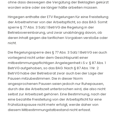
ohne dass deswegen die Vergütung der Beklagten gekürzt
worden wäre oder sie länger hätte arbeiten müssen.
Hingegen enthalte der ETV Regelungen für eine Freistellung
der Arbeitnehmer von der Arbeitspflicht, so das BAG. Somit
sperre § 77 Abs. 3 Satz 1 BetrVG die Regelung in der
Betriebsvereinbarung, und zwar unabhängig davon, ob
deren Inhalt gegen die tariflichen Vorgaben verstoße oder
nicht.
Die Regelungssperre des § 77 Abs. 3 Satz 1 BetrVG sei auch
vorliegend nicht unter dem Gesichtspunkt einer
mitbestimmungspflichtigen Angelegenheit i.S.v. § 87 Abs. 1
BetrVG aufgehoben, so das BAG. Nach § 87 Abs. 1 Nr. 2
BetrVG habe der Betriebsrat zwar auch bei der Lage der
Pausen mitzubestimmen. Die in dieser Norm
angesprochenen Pausen seien jedoch nur Ruhepausen,
durch die die Arbeitszeit unterbrochen wird, die also nicht
selbst zur Arbeitszeit gehören. Eine Bestimmung, nach der
eine bezahlte Freistellung von der Arbeitspflicht für eine
Frühstückspause nicht mehr erfolgt, werde daher von
diesem Mitbestimmungstatbestand nicht erfasst.