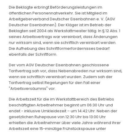
Die Beklagte erbringt Beförderungsleistungen im
öffentlichen Personennahverkehr. Sie ist Mitglied im
Arbeitgeberverband Deutscher Eisenbahnen e. V. (AGV
Deutscher Eisenbahnen). Der Kläger ist im Betrieb der
Beklagten seit 2004 als Werkstattmeister tätig. In § 12 Abs. 1
seines Arbeitsvertrags war vereinbart, dass Änderungen
nur wirksam sind, wenn sie schriftlich vereinbart werden.
Die Aufhebung des Schriftformerfordernisses bedarf
ebenfalls der Schriftform.
Der vom AGV Deutscher Eisenbahnen geschlossene
Tarifvertrag sah vor, dass Nebenabreden nur wirksam sind,
wenn sie schriftlich vereinbart wurden. Zudem sah der
Tarifvertrag selbst Regelungen für den Fall einer
"Arbeitsversäumnis" vor.
Die Arbeitszeit für die im Werkstattbereich des Betriebs
beschäftigten Arbeitnehmer beginnt um 06:30 Uhr und
endet - inklusive Umkleidezeit – um 14:42 Uhr. Neben der
gesetzlichen Ruhepause von 12:30 Uhr bis 13:00 Uhr
erhielten die Arbeitnehmer über viele Jahre während ihrer
Arbeitszeit eine 15-minütige Frühstückspause unter