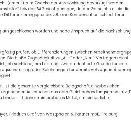
nicht (erneut) zum Zwecke der Anreizwirkung bevorzugt werden
msteller“ ließ das BAG nicht genügen, da der Grundlohn allein die
che Differenzierungsgründe, z.B. eine Kompensation schlechterer
ng ausgeschlossen worden und habe Anspruch auf die Nachzahlung
orgfältig prüfen, ob Differenzierungen zwischen Arbeitnehmergru
n. Die bloße Zugehörigkeit zu „Alt-“ oder „Neu“-Verträgen reicht
lich, ob sachliche, am Leistungszweck orientierte Gründe für eine
rtragsumstellung oder Belohnungen für bereits vollzogene Änderu
ignet.
 ist die gesamte vergleichbare Belegschaft einzubeziehen –
weitergehenden Ansprüchen aus dem Gleichbehandlungsgrundsatz. 
binden, ist daher kein probates Mittel, um einheitliche
yer, Friedrich Graf von Westphalen & Partner mbB, Freiburg