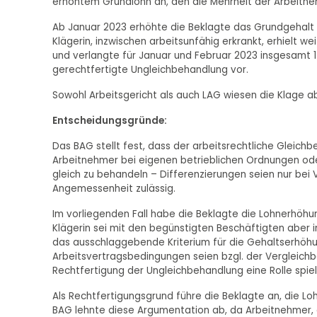
erhöhtem Grundlohn an, den die Mehrheit der Arbeitneh
Ab Januar 2023 erhöhte die Beklagte das Grundgehalt
Klägerin, inzwischen arbeitsunfähig erkrankt, erhielt we
und verlangte für Januar und Februar 2023 insgesamt 14
gerechtfertigte Ungleichbehandlung vor.
Sowohl Arbeitsgericht als auch LAG wiesen die Klage ab
Entscheidungsgründe:
Das BAG stellt fest, dass der arbeitsrechtliche Gleich
Arbeitnehmer bei eigenen betrieblichen Ordnungen oder
gleich zu behandeln – Differenzierungen seien nur bei 
Angemessenheit zulässig.
Im vorliegenden Fall habe die Beklagte die Lohnerhöh
Klägerin sei mit den begünstigten Beschäftigten aber i
das ausschlaggebende Kriterium für die Gehaltserhöhu
Arbeitsvertragsbedingungen seien bzgl. der Vergleichb
Rechtfertigung der Ungleichbehandlung eine Rolle spiel
Als Rechtfertigungsgrund führe die Beklagte an, die Lo
BAG lehnte diese Argumentation ab, da Arbeitnehmer, d