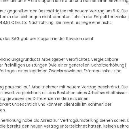
mer annahm – die Klägerin lehnte ab und behielt ihren Altvertrag
 nur gegenüber den Beschäftigten mit neuem Vertrag um 5 %. Die
iterhin den bisherigen nicht erhöhten Lohn in der Entgeltfortzahlun
8,81 € brutto Nachzahlung. Sie meint, es liege eine nicht
; das BAG gab der Klägerin in der Revision recht.
behandlungsgrundsatz Arbeitgeber verpflichtet, vergleichbare
 freiwilligen Leistungen (wie einer generellen Gehaltserhöhung)
Vorliegen eines legitimen Zwecks sowie bei Erforderlichkeit und
ung pauschal auf Arbeitnehmer mit neuem Vertrag beschränkt. Die
nsoweit vergleichbar, als das Bestehen eines Arbeitsverhältnisses
ng gewesen sei. Differenzen in den einzelnen
arkeit unbeachtlich und könnten allenfalls im Rahmen der
en.
hnerhöhung habe als Anreiz zur Vertragsumstellung dienen sollen. 
ie bereits den neuen Vertrag unterzeichnet hatten, keinen Beitr