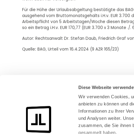
Für die Höhe der Urlaubsabgeltung bestätigte das BA
ausgehend vom Bruttomonatsgehalts i.H.v. EUR 3.700 d
Arbeitspflicht von 5 Arbeitstagen/Woche diesen Betrag 
so ein Betrag i.H.v. EUR 170,77 (EUR 3.700 x 3 Monate ./.
Autor: Rechtsanwalt Dr. Stefan Daub, Friedrich Graf v
Quelle
:
BAG, Urteil vom 16.4.2024 (9 AZR 165/23)
Diese Webseite verwende
Wir verwenden Cookies, um
anbieten zu können und di
Informationen zu Ihrer Ve
und Analysen weiter. Unse
Bundeskanzlerplatz 2
zusammen, die Sie ihnen b
53113 Bonn
gesammelt haben.