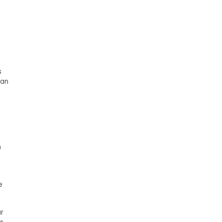
s
ran
n
e
r