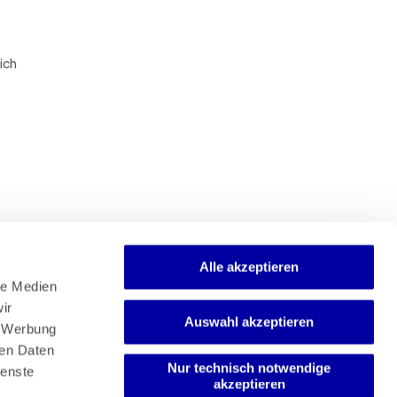
ich
Alle akzeptieren
e Medien 
r 
Auswahl akzeptieren
Newsletter
 Werbung 
Mediadaten
en Daten 
Media-Center
Nur technisch notwendige
enste 
akzeptieren