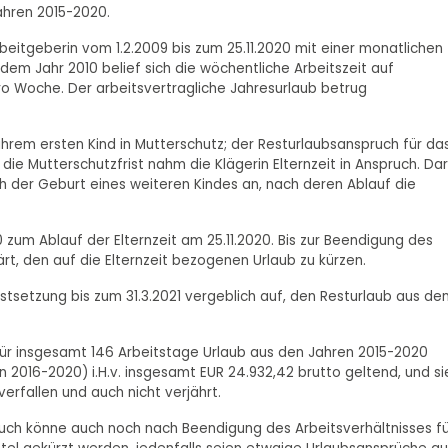
ahren 2015-2020.
eitgeberin vom 1.2.2009 bis zum 25.11.2020 mit einer monatlichen
t dem Jahr 2010 belief sich die wöchentliche Arbeitszeit auf
ro Woche. Der arbeitsvertragliche Jahresurlaub betrug
ihrem ersten Kind in Mutterschutz; der Resturlaubsanspruch für da
 die Mutterschutzfrist nahm die Klägerin Elternzeit in Anspruch. Da
ich der Geburt eines weiteren Kindes an, nach deren Ablauf die
 zum Ablauf der Elternzeit am 25.11.2020. Bis zur Beendigung des
ärt, den auf die Elternzeit bezogenen Urlaub zu kürzen.
ristsetzung bis zum 31.3.2021 vergeblich auf, den Resturlaub aus de
für insgesamt 146 Arbeitstage Urlaub aus den Jahren 2015-2020
 2016-2020) i.H.v. insgesamt EUR 24.932,42 brutto geltend, und si
verfallen und auch nicht verjährt.
ruch könne auch noch nach Beendigung des Arbeitsverhältnisses fü