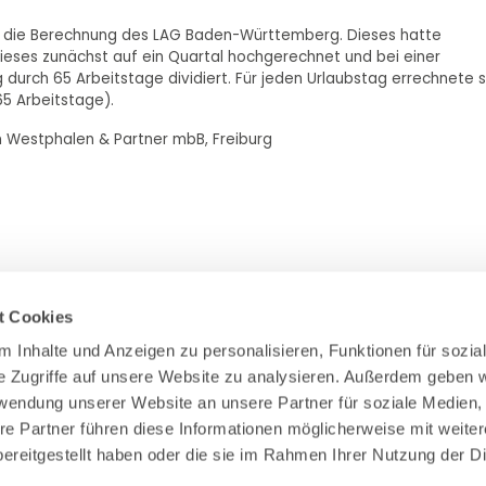
G die Berechnung des LAG Baden-Württemberg. Dieses hatte
ieses zunächst auf ein Quartal hochgerechnet und bei einer
durch 65 Arbeitstage dividiert. Für jeden Urlaubstag errechnete s
 65 Arbeitstage).
on Westphalen & Partner mbB, Freiburg
t Cookies
 Inhalte und Anzeigen zu personalisieren, Funktionen für sozial
e Zugriffe auf unsere Website zu analysieren. Außerdem geben wi
Zahlung & Versand
rwendung unserer Website an unsere Partner für soziale Medien,
Rücksendungen/Widerrufsbelehrung
re Partner führen diese Informationen möglicherweise mit weiter
Muster Widerrufsformular (PDF)
ereitgestellt haben oder die sie im Rahmen Ihrer Nutzung der Di
Remissionsbedingungen für den Handel