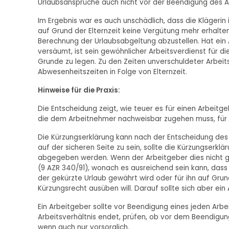
Urlaubsansprüche auch nicht vor der Beendigung des Arb
Im Ergebnis war es auch unschädlich, dass die Klägerin
auf Grund der Elternzeit keine Vergütung mehr erhalten
Berechnung der Urlaubsabgeltung abzustellen. Hat ein
versäumt, ist sein gewöhnlicher Arbeitsverdienst für 
Grunde zu legen. Zu den Zeiten unverschuldeter Arbei
Abwesenheitszeiten in Folge von Elternzeit.
Hinweise für die Praxis:
Die Entscheidung zeigt, wie teuer es für einen Arbeitge
die dem Arbeitnehmer nachweisbar zugehen muss, für die
Die Kürzungserklärung kann nach der Entscheidung de
auf der sicheren Seite zu sein, sollte die Kürzungserkl
abgegeben werden. Wenn der Arbeitgeber dies nicht get
(9 AZR 340/91), wonach es ausreichend sein kann, da
der gekürzte Urlaub gewährt wird oder für ihn auf Gru
Kürzungsrecht ausüben will. Darauf sollte sich aber ein
Ein Arbeitgeber sollte vor Beendigung eines jeden Arb
Arbeitsverhältnis endet, prüfen, ob vor dem Beendigu
wenn auch nur vorsorglich.