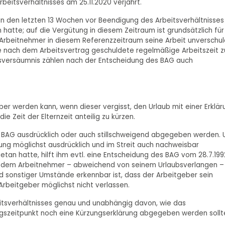
eitsverhältnisses am 25.11.2020 verjährt.
 in den letzten 13 Wochen vor Beendigung des Arbeitsverhältnisses
 hatte; auf die Vergütung in diesem Zeitraum ist grundsätzlich für
 Arbeitnehmer in diesem Referenzzeitraum seine Arbeit unverschu
die nach dem Arbeitsvertrag geschuldete regelmäßige Arbeitszeit z
tsversäumnis zählen nach der Entscheidung des BAG auch
ber werden kann, wenn dieser vergisst, den Urlaub mit einer Erklär
 Zeit der Elternzeit anteilig zu kürzen.
s BAG ausdrücklich oder auch stillschweigend abgegeben werden.
ärung möglichst ausdrücklich und im Streit auch nachweisbar
an hatte, hilft ihm evtl. eine Entscheidung des BAG vom 28.7.199
ss dem Arbeitnehmer – abweichend von seinem Urlaubsverlangen –
nd sonstiger Umstände erkennbar ist, dass der Arbeitgeber sein
 Arbeitgeber möglichst nicht verlassen.
eitsverhältnisses genau und unabhängig davon, wie das
ngszeitpunkt noch eine Kürzungserklärung abgegeben werden sollt