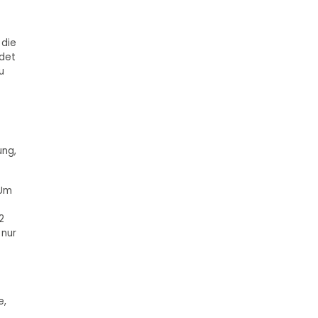
 die
ldet
u
ung,
 Um
2
 nur
e,