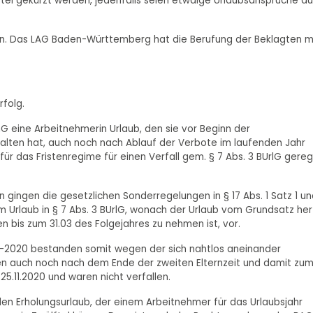
ftel gekürzt werden, jedenfalls seien etwaige Urlaubsansprüche au
en. Das LAG Baden-Württemberg hat die Berufung der Beklagten m
rfolg.
G eine Arbeitnehmerin Urlaub, den sie vor Beginn der
halten hat, auch noch nach Ablauf der Verbote im laufenden Jahr
ür das Fristenregime für einen Verfall gem. § 7 Abs. 3 BUrlG gereg
 gingen die gesetzlichen Sonderregelungen in § 17 Abs. 1 Satz 1 u
 Urlaub in § 7 Abs. 3 BUrlG, wonach der Urlaub vom Grundsatz her
bis zum 31.03 des Folgejahres zu nehmen ist, vor.
5-2020 bestanden somit wegen der sich nahtlos aneinander
ten auch noch nach dem Ende der zweiten Elternzeit und damit zu
5.11.2020 und waren nicht verfallen.
 den Erholungsurlaub, der einem Arbeitnehmer für das Urlaubsjahr