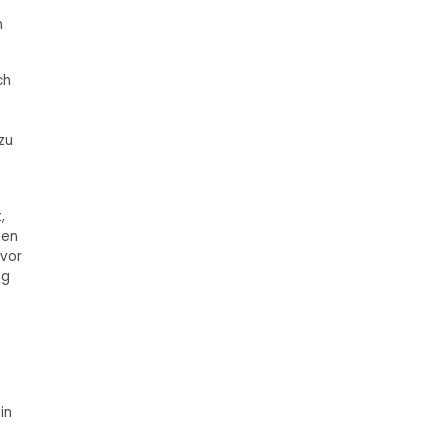
n
ch
m
zu
,
den
 vor
ng
in