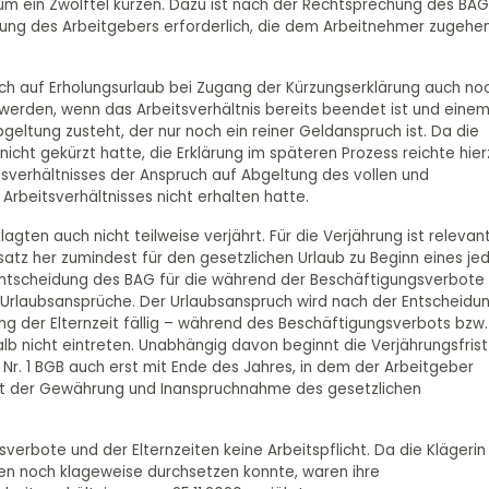
 um ein Zwölftel kürzen. Dazu ist nach der Rechtsprechung des BAG
ärung des Arbeitgebers erforderlich, die dem Arbeitnehmer zugehe
ch auf Erholungsurlaub bei Zugang der Kürzungserklärung auch no
werden, wenn das Arbeitsverhältnis bereits beendet ist und eine
eltung zusteht, der nur noch ein reiner Geldanspruch ist. Da die
icht gekürzt hatte, die Erklärung im späteren Prozess reichte hier
tsverhältnisses der Anspruch auf Abgeltung des vollen und
Arbeitsverhältnisses nicht erhalten hatte.
ten auch nicht teilweise verjährt. Für die Verjährung ist relevant
dsatz her zumindest für den gesetzlichen Urlaub zu Beginn eines je
 Entscheidung des BAG für die während der Beschäftigungsverbote
 Urlaubsansprüche. Der Urlaubsanspruch wird nach der Entscheidu
ng der Elternzeit fällig – während des Beschäftigungsverbots bzw.
lb nicht eintreten. Unabhängig davon beginnt die Verjährungsfrist
Nr. 1 BGB auch erst mit Ende des Jahres, in dem der Arbeitgeber
t der Gewährung und Inanspruchnahme des gesetzlichen
erbote und der Elternzeiten keine Arbeitspflicht. Da die Klägerin 
gen noch klageweise durchsetzen konnte, waren ihre