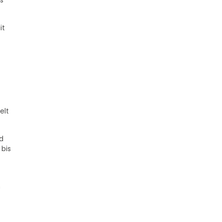
s
it
elt
nd
 bis
m