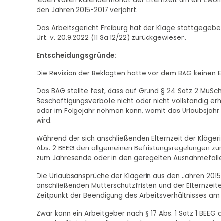
jeden vollen Kalendermonat der Elternzeit um ein Zwöl
den Jahren 2015-2017 verjährt.
Das Arbeitsgericht Freiburg hat der Klage stattgegeb
Urt. v. 20.9.2022 (11 Sa 12/22) zurückgewiesen.
Entscheidungsgründe:
Die Revision der Beklagten hatte vor dem BAG keinen E
Das BAG stellte fest, dass auf Grund § 24 Satz 2 MuSch
Beschäftigungsverbote nicht oder nicht vollständig er
oder im Folgejahr nehmen kann, womit das Urlaubsjahr f
wird.
Während der sich anschließenden Elternzeit der Klägerin
Abs. 2 BEEG den allgemeinen Befristungsregelungen zum
zum Jahresende oder in den geregelten Ausnahmefällen 
Die Urlaubsansprüche der Klägerin aus den Jahren 201
anschließenden Mutterschutzfristen und der Elternzei
Zeitpunkt der Beendigung des Arbeitsverhältnisses am 2
Zwar kann ein Arbeitgeber nach § 17 Abs. 1 Satz 1 BEEG