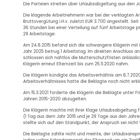
Die Parteien streiten über Urlaubsabgeltung aus den J
Die klagende Arbeitnehmerin war bei der verklagten Arb
Bruttovergütung i.H.v. zuletzt EUR 3.700 angestellt. Sei
36 Stunden bei einer Verteilung auf fünf Arbeitstage p
29 Arbeitstage.
Am 24.8.2015 befand sich die schwangere Klägerin mit 
Jahr 2025 betrug 1 Arbeitstag. Im direkten Anschluss an
schlossen sich nahtlos die Mutterschutzfristen anlässl
Klägerin erneut Elternzeit bis zum 25.11.2020 nahm.
Die Klägerin kündigte das Arbeitsverhältnis am 8.7.2020
Arbeitsverhältnisses hatte die Beklagte noch nicht erkl
Am 15.3.2021 forderte die Klägerin die Beklagte unter F
Jahren 2015-2020 abzugelten.
Die Klägerin machte mit ihrer Klage Urlaubsabgeltung 
(1 Tag aus dem Jahr 2015 und je 29 Tage aus den Jahren
stellte sich auf den Standpunkt, der Anspruch sei nicht 
Die Beklagte zahlte nicht und meinte, der Urlaubsansp