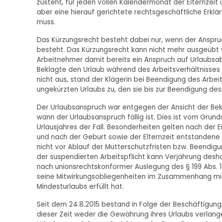
zusteht, für jeden vollen Kalendermonat der Elternzeit
aber eine hierauf gerichtete rechtsgeschäftliche Erkl
muss.
Das Kürzungsrecht besteht dabei nur, wenn der Anspru
besteht. Das Kürzungsrecht kann nicht mehr ausgeübt 
Arbeitnehmer damit bereits ein Anspruch auf Urlaubsabg
Beklagte den Urlaub während des Arbeitsverhältnisses n
nicht aus, stand der Klägerin bei Beendigung des Arbei
ungekürzten Urlaubs zu, den sie bis zur Beendigung des 
Der Urlaubsanspruch war entgegen der Ansicht der Beklag
wann der Urlaubsanspruch fällig ist. Dies ist vom Grun
Urlausjahres der Fall. Besonderheiten gelten nach der
und nach der Geburt sowie der Elternzeit entstandene
nicht vor Ablauf der Mutterschutzfristen bzw. Beendigu
der suspendierten Arbeitspflicht kann Verjährung desha
nach unionsrechtskonformer Auslegung des § 199 Abs. 1 
seine Mitwirkungsobliegenheiten im Zusammenhang mi
Mindesturlaubs erfüllt hat.
Seit dem 24.8.2015 bestand in Folge der Beschäftigungsv
dieser Zeit weder die Gewährung ihres Urlaubs verlan