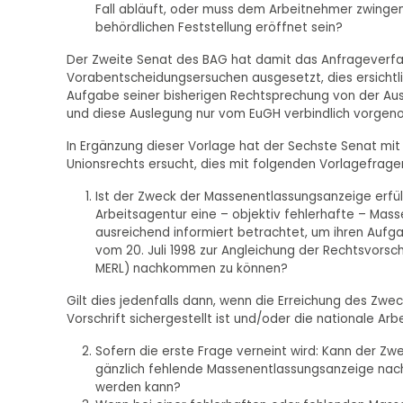
Fall abläuft, oder muss dem Arbeitnehmer zwingend
behördlichen Feststellung eröffnet sein?
Der Zweite Senat des BAG hat damit das Anfrageverfa
Vorabentscheidungsersuchen ausgesetzt, dies ersichtli
Aufgabe seiner bisherigen Rechtsprechung von der Aus
und diese Auslegung nur vom EuGH verbindlich vorge
In Ergänzung dieser Vorlage hat der Sechste Senat mi
Unionsrechts ersucht, dies mit folgenden Vorlagefrage
Ist der Zweck der Massenentlassungsanzeige erfüll
Arbeitsagentur eine – objektiv fehlerhafte – Mas
ausreichend informiert betrachtet, um ihren Aufgab
vom 20. Juli 1998 zur Angleichung der Rechtsvors
MERL) nachkommen zu können?
Gilt dies jedenfalls dann, wenn die Erreichung des Zwec
Vorschrift sichergestellt ist und/oder die nationale Ar
Sofern die erste Frage verneint wird: Kann der Zwe
gänzlich fehlende Massenentlassungsanzeige nach
werden kann?