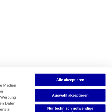
Alle akzeptieren
e Medien 
r 
Auswahl akzeptieren
Newsletter
 Werbung 
Mediadaten
en Daten 
Media-Center
Nur technisch notwendige
enste 