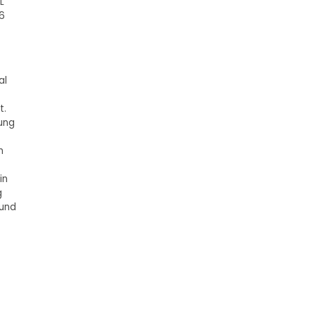
L
 6
al
t.
gung
n
in
g
 und