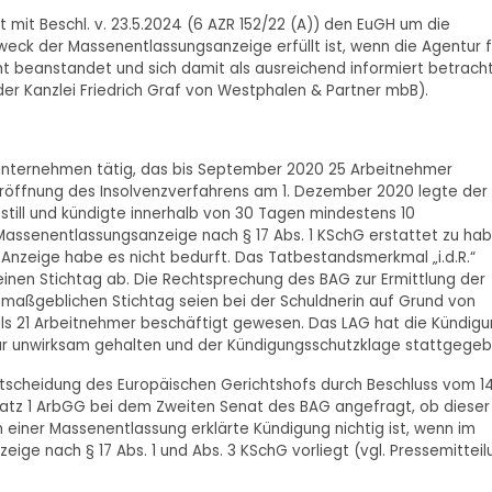
t mit Beschl. v. 23.5.2024 (6 AZR 152/22 (A)) den EuGH um die
weck der Massenentlassungsanzeige erfüllt ist, wenn die Agentur f
t beanstandet und sich damit als ausreichend informiert betrach
r Kanzlei Friedrich Graf von Westphalen & Partner mbB).
unternehmen tätig, das bis September 2020 25 Arbeitnehmer
h Eröffnung des Insolvenzverfahrens am 1. Dezember 2020 legte der
still und kündigte innerhalb von 30 Tagen mindestens 10
Massenentlassungsanzeige nach § 17 Abs. 1 KSchG erstattet zu hab
 Anzeige habe es nicht bedurft. Das Tatbestandsmerkmal „i.d.R.“
einen Stichtag ab. Die Rechtsprechung des BAG zur Ermittlung der
m maßgeblichen Stichtag seien bei der Schuldnerin auf Grund von
s 21 Arbeitnehmer beschäftigt gewesen. Das LAG hat die Kündig
r unwirksam gehalten und der Kündigungsschutzklage stattgegeb
ntscheidung des Europäischen Gerichtshofs durch Beschluss vom 14
Satz 1 ArbGG bei dem Zweiten Senat des BAG angefragt, ob dieser
 einer Massenentlassung erklärte Kündigung nichtig ist, wenn im
eige nach § 17 Abs. 1 und Abs. 3 KSchG vorliegt (vgl. Pressemitteil