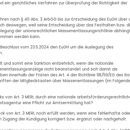
 ein gerichtliches Verfahren zur Überprüfung der Richtigkeit der
hren nach § 45 Abs. 3 ArbGG bis zur Entscheidung des EuGH über 
ch deswegen, weil seine Entscheidung über das Festhalten bzw. d
legung der unionsrechtlichen Massenentlassungsrichtlinie abhängt
nommen werden kann.
t Beschluss vom 23.5.2024 den EuGH um die Auslegung des
n:
t und somit eine Sanktion entbehrlich, wenn die nationale
senentlassungsanzeige nicht beanstandet und sich damit als
en innerhalb der Fristen des Art. 4 der Richtlinie 98/59/EG des Ra
chriften der Mitgliedstaaten über Massenentlassungen (im Folgend
ks von Art. 3 MERL durch eine nationale arbeitsförderungsrechtlic
beitsagentur eine Pflicht zur Amtsermittlung hat?
ck von Art. 3 MERL noch erfüllt werden, wenn eine fehlerhafte ode
 Zugang der Kündigung korrigiert bzw. ergänzt oder nachgeholt