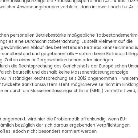
nentlassungsanzeige die Entlassungssperre nach Art. 4 Abs. 1 MER
e, welcher Anwendungsbereich verbleibt dann insoweit noch für Art.
derlichen personellen Betriebsstärke maßgebliche Tatbestandsmerkm
angt es eine Durchschnittsbetrachtung. Es stellt vielmehr auf die
 gewöhnlichen Ablauf des betreffenden Betriebs kennzeichnend is
ersonalbestand und gegebenenfalls – sofern keine Betriebsstillle
ng. Zeiten eines außergewöhnlich hohen oder niedrigen
 durch die Rechtsprechung des Gerichtshofs der Europäischen Unio
e falsch beurteilt und deshalb keine Massenentlassungsanzeige
om BAG in ständiger Rechtsprechung seit 2012 angenommen – weiterh
twickelte Sanktionssystem steht möglicherweise nicht im Einklan
er durch die Massenentlassungsrichtlinie (MERL) vermittelt wird,
 angemerkt, wird hier die Problematik offenkundig, wenn EU-
nämlich bezüglich der sich daraus ergebenden Verpflichtungen
toßes jedoch nicht besonders normiert werden.