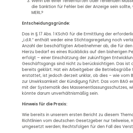
Wenn bei einer fehlerhaften oder fehlenden Masse
die Sanktion für Fehler bei der Anzeige sein sollt
MERL?
Entscheidungsgründe:
Das in § 17 Abs. 1 KSchG für die Ermittlung der erfor
„i.d.R.“ enthält weder eine Stichtagsregelung noch verl
Anzahl der beschäftigten Arbeitnehmer ab, die für den
Hierzu bedarf es eines Rückblicks auf den bisherigen P
erfolgt – einer Einschätzung der zukünftigen Entwicklu
Geschäftsgangs sind nicht zu berücksichtigen. Das ist
bereits geklärt. Hat ein Arbeitgeber die Betriebsgröß
erstattet, ist jedoch derzeit unklar, ob dies – wie v
zur Unwirksamkeit der Kündigung führt. Das vom BAG en
mit der Systematik des Massenentlassungsschutzes, wie 
könnte darum unverhältnismäßig sein.
Hinweis für die Praxis:
Wie bereits in unserem ersten Bericht zu diesem Thema
Richtlinien vom deutschen Gesetzgeber nur teilweise, 
umgesetzt werden; Rechtsfolgen für den Fall des Vers