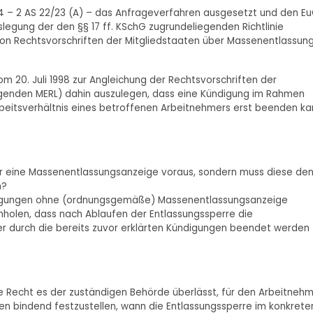
24 – 2 AS 22/23 (A) – das Anfrageverfahren ausgesetzt und den E
legung der den §§ 17 ff. KSchG zugrundeliegenden Richtlinie
 von Rechtsvorschriften der Mitgliedstaaten über Massenentlassun
 vom 20. Juli 1998 zur Angleichung der Rechtsvorschriften der
genden MERL) dahin auszulegen, dass eine Kündigung im Rahmen
beitsverhältnis eines betroffenen Arbeitnehmers erst beenden ka
ur eine Massenentlassungsanzeige voraus, sondern muss diese de
n?
ndigungen ohne (ordnungsgemäße) Massenentlassungsanzeige
hholen, dass nach Ablaufen der Entlassungssperre die
er durch die bereits zuvor erklärten Kündigungen beendet werden
ale Recht es der zuständigen Behörde überlässt, für den Arbeitneh
en bindend festzustellen, wann die Entlassungssperre im konkrete