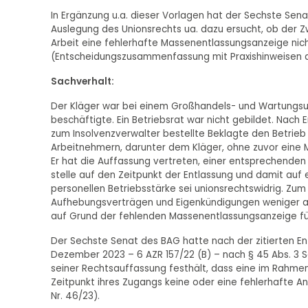
In Ergänzung u.a. dieser Vorlagen hat der Sechste Sena
Auslegung des Unionsrechts ua. dazu ersucht, ob der Z
Arbeit eine fehlerhafte Massenentlassungsanzeige nich
(Entscheidungszusammenfassung mit Praxishinweisen de
Sachverhalt:
Der Kläger war bei einem Großhandels- und Wartungs
beschäftigte. Ein Betriebsrat war nicht gebildet. Nac
zum Insolvenzverwalter bestellte Beklagte den Betrieb 
Arbeitnehmern, darunter dem Kläger, ohne zuvor eine 
Er hat die Auffassung vertreten, einer entsprechenden
stelle auf den Zeitpunkt der Entlassung und damit auf 
personellen Betriebsstärke sei unionsrechtswidrig. Zu
Aufhebungsverträgen und Eigenkündigungen weniger al
auf Grund der fehlenden Massenentlassungsanzeige fü
Der Sechste Senat des BAG hatte nach der zitierten E
Dezember 2023 – 6 AZR 157/22 (B) – nach § 45 Abs. 3 
seiner Rechtsauffassung festhält, dass eine im Rahmen
Zeitpunkt ihres Zugangs keine oder eine fehlerhafte Anz
Nr. 46/23).