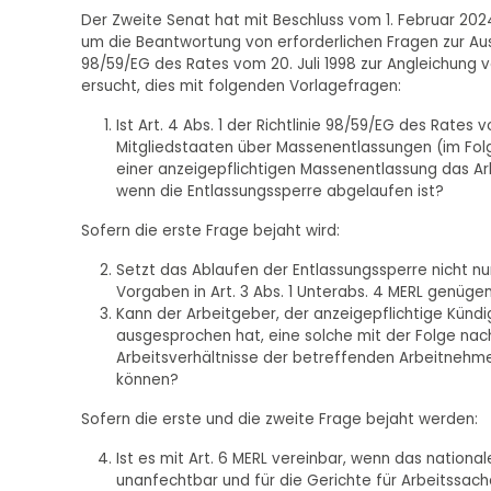
Der Zweite Senat hat mit Beschluss vom 1. Februar 20
um die Beantwortung von erforderlichen Fragen zur Aus
98/59/EG des Rates vom 20. Juli 1998 zur Angleichung
ersucht, dies mit folgenden Vorlagefragen:
Ist Art. 4 Abs. 1 der Richtlinie 98/59/EG des Rates
Mitgliedstaaten über Massenentlassungen (im Fol
einer anzeigepflichtigen Massenentlassung das Ar
wenn die Entlassungssperre abgelaufen ist?
Sofern die erste Frage bejaht wird:
Setzt das Ablaufen der Entlassungssperre nicht n
Vorgaben in Art. 3 Abs. 1 Unterabs. 4 MERL genüge
Kann der Arbeitgeber, der anzeigepflichtige Kü
ausgesprochen hat, eine solche mit der Folge nac
Arbeitsverhältnisse der betreffenden Arbeitnehm
können?
Sofern die erste und die zweite Frage bejaht werden:
Ist es mit Art. 6 MERL vereinbar, wenn das nation
unanfechtbar und für die Gerichte für Arbeitssach