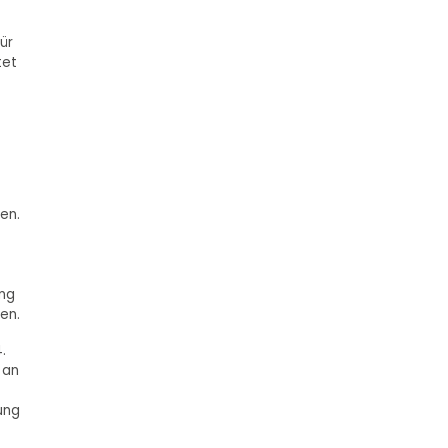
ür
tet
en.
ung
en.
.
 an
ung