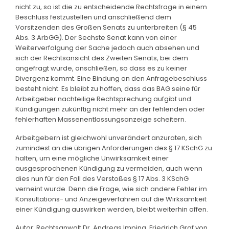
nicht zu, so ist die zu entscheidende Rechtsfrage in einem
Beschluss festzustellen und anschließend dem
Vorsitzenden des Großen Senats zu unterbreiten (§ 45
Abs. 3 ArbGG). Der Sechste Senat kann von einer
Weiterverfolgung der Sache jedoch auch absehen und
sich der Rechtsansicht des Zweiten Senats, bei dem
angefragt wurde, anschließen, so dass es zu keiner
Divergenz kommt. Eine Bindung an den Anfragebeschluss
besteht nicht. Es bleibt zu hoffen, dass das BAG seine für
Arbeitgeber nachteilige Rechtsprechung aufgibt und
Kündigungen zukünftig nicht mehr an der fehlenden oder
fehlerhaften Massenentlassungsanzeige scheitern.
Arbeitgebern ist gleichwohl unverändert anzuraten, sich
zumindest an die übrigen Anforderungen des § 17 KSchG zu
halten, um eine mögliche Unwirksamkeit einer
ausgesprochenen Kündigung zu vermeiden, auch wenn
dies nun für den Fall des Verstoßes § 17 Abs. 3 KSchG
verneint wurde. Denn die Frage, wie sich andere Fehler im
Konsultations- und Anzeigeverfahren auf die Wirksamkeit
einer Kündigung auswirken werden, bleibt weiterhin offen.
Autor: Rechtsanwalt Dr. Andreas Imping, Friedrich Graf von