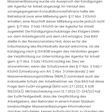
Massenentlassung wurde vor Ausspruch der Kündigungen
der Agentur für Arbeit angezeigt. Im Verlauf des
vorangegangenen Konsultationsverfahrens hatte der
Betriebsrat zwar eine Mitteilung gem. § 17 Abs. 2 KSchG
erhalten, eine Abschrift dieser Mitteilung wurde jedoch nicht
gem. § 17 Abs. 3 Satz 1 KSchG an die Agentur für Arbeit
zugeleitet. Die Kündigungsschutzklage des Klägers blieb
vor dem Arbeitsgericht und dem LAG erfolglos. Das BAG
stellte in der Revisionsinstanz fest, dass es für die
Entscheidung des Rechtsstreits darauf ankomme, ob die
Kündigung nach § 134 BGB wegen des Verstoßes gegen
die Verpflichtung zur Unterrichtung der Agentur für Arbeit
gem. § 17 Abs. 3 Satz 1 KSchG nichtig sei. Dies sei
anzunehmen, wenn der Schutzzweck des § 17 Abs. 3 Satz 1
KSchG (Umsetzung von Art. 2 Abs. 3 Unterabsatz 2 der
Massenentlassungsrichtlinie (MERL)) zumindest auch der
individuelle Schutz der Arbeitnehmer sei. Das BAG hat diese
Frage dem EuGH vorgelegt [BAG vom 27.1.2022, 6 AZR
155/21(A)]. Mit Entscheidung vom 13.7.2023 (C-134/22) hat
der EuGH festgestellt, dass die Verpflichtung des
Arbeitgebers, den Behörden in einem frühen Stadium
beabsichtigter Massenentlassungen Informationen
darüber mitzuteilen, keinen Individualschutz zu Gunsten der