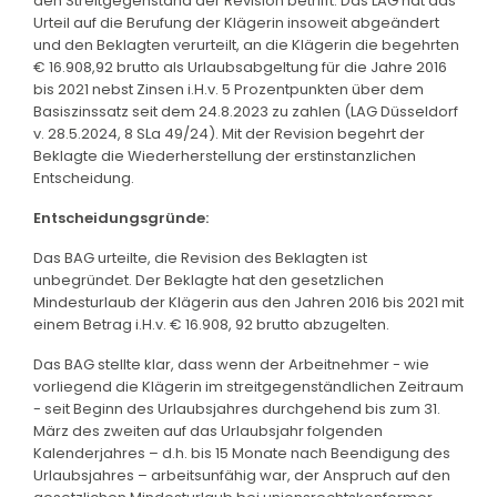
den Streitgegenstand der Revision betrifft. Das LAG hat das
Urteil auf die Berufung der Klägerin insoweit abgeändert
und den Beklagten verurteilt, an die Klägerin die begehrten
€ 16.908,92 brutto als Urlaubsabgeltung für die Jahre 2016
bis 2021 nebst Zinsen i.H.v. 5 Prozentpunkten über dem
Basiszinssatz seit dem 24.8.2023 zu zahlen (LAG Düsseldorf
v. 28.5.2024, 8 SLa 49/24). Mit der Revision begehrt der
Beklagte die Wiederherstellung der erstinstanzlichen
Entscheidung.
Entscheidungsgründe:
Das BAG urteilte, die Revision des Beklagten ist
unbegründet. Der Beklagte hat den gesetzlichen
Mindesturlaub der Klägerin aus den Jahren 2016 bis 2021 mit
einem Betrag i.H.v. € 16.908, 92 brutto abzugelten.
Das BAG stellte klar, dass wenn der Arbeitnehmer - wie
vorliegend die Klägerin im streitgegenständlichen Zeitraum
- seit Beginn des Urlaubsjahres durchgehend bis zum 31.
März des zweiten auf das Urlaubsjahr folgenden
Kalenderjahres – d.h. bis 15 Monate nach Beendigung des
Urlaubsjahres – arbeitsunfähig war, der Anspruch auf den