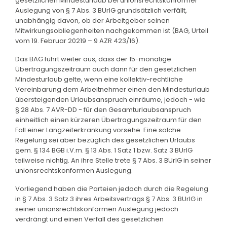
gesetzlichen Mindesturlaub bei unionsrechtskonformer
Auslegung von § 7 Abs. 3 BUrlG grundsätzlich verfällt,
unabhängig davon, ob der Arbeitgeber seinen
Mitwirkungsobliegenheiten nachgekommen ist (BAG, Urteil
vom 19. Februar 20219 – 9 AZR 423/16).
Das BAG führt weiter aus, dass der 15-monatige
Übertragungszeitraum auch dann für den gesetzlichen
Mindesturlaub gelte, wenn eine kollektiv-rechtliche
Vereinbarung dem Arbeitnehmer einen den Mindesturlaub
übersteigenden Urlaubsanspruch einräume, jedoch - wie
§ 28 Abs. 7 AVR-DD - für den Gesamturlaubsanspruch
einheitlich einen kürzeren Übertragungszeitraum für den
Fall einer Langzeiterkrankung vorsehe. Eine solche
Regelung sei aber bezüglich des gesetzlichen Urlaubs
gem. § 134 BGB i.V.m. § 13 Abs. 1 Satz 1 bzw. Satz 3 BUrlG
teilweise nichtig. An ihre Stelle trete § 7 Abs. 3 BUrlG in seiner
unionsrechtskonformen Auslegung.
Vorliegend haben die Parteien jedoch durch die Regelung
in § 7 Abs. 3 Satz 3 ihres Arbeitsvertrags § 7 Abs. 3 BUrlG in
seiner unionsrechtskonformen Auslegung jedoch
verdrängt und einen Verfall des gesetzlichen